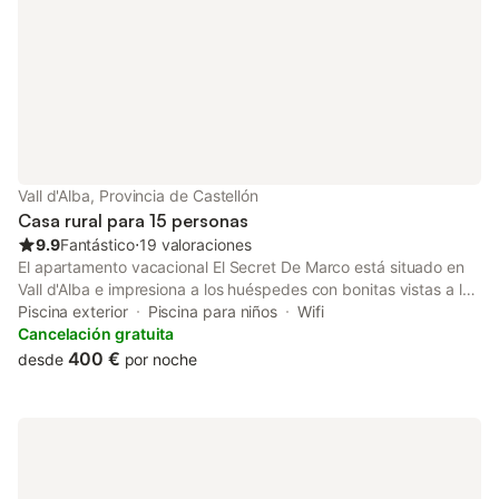
Vall d'Alba, Provincia de Castellón
Casa rural para 15 personas
9.9
Fantástico
⋅
19 valoraciones
El apartamento vacacional El Secret De Marco está situado en
Vall d'Alba e impresiona a los huéspedes con bonitas vistas a la
montaña. La propiedad de 3 plantas consta de una sala de
Piscina exterior
Piscina para niños
Wifi
estar, 5 dormitorios y 1 baño, por lo que puede alojar a 15
Cancelación gratuita
personas. Los servicios adicionales incluyen Wi-Fi, televisión,
400 €
desde
por noche
aire acondicionado, lavadora, libros y juguetes para niños.
También hay una cuna disponible. Este alquiler de vacaciones
ofrece un espacio privado al aire libre con piscina, jardín,
piscina infantil y barbacoa. Perfecto para familias y amigos que
buscan una escapada relajante. Hay una plaza de
aparcamiento disponible en el recinto. Se permite un máximo de