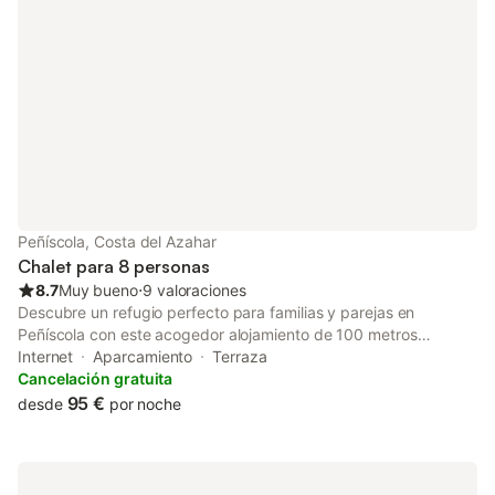
2 mascotas. No se permite fumar ni celebrar eventos. No se
proporcionan toallas.
Peñíscola, Costa del Azahar
Chalet para 8 personas
8.7
Muy bueno
⋅
9 valoraciones
Descubre un refugio perfecto para familias y parejas en
Peñíscola con este acogedor alojamiento de 100 metros
cuadrados. Ubicado en una zona residencial tranquila, este
Internet
Aparcamiento
Terraza
alojamiento ofrece una experiencia única a solo 400 metros de
Cancelación gratuita
la hermosa Playa Norte. La casa cuenta con 3 dormitorios que
95 €
desde
por noche
pueden alojar cómodamente hasta 6 adultos, con una
distribución flexible. La climatización es parcial, con aire
acondicionado en la sala de estar y algunas habitaciones,
garantizando tu confort durante todo el año. La cocina te