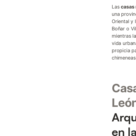
Las
casas 
una provin
Oriental y
Boñar o Vi
mientras l
vida urban
propicia p
chimeneas
Casa
Leó
Arqu
en l