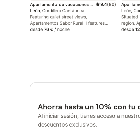
Apartamento de vacaciones para 3 personas
9.4
(
80
)
León, Cordillera Cantábrica
León, Cor
Featuring quiet street views,
Situated 
Apartamentos Sabor Rural II features
region, A
accommodation with a terrace, around
desde
76 €
/
noche
terrace a
desde
12
less than 1 km from San Isidoro Church.
courtyar
This apartment offers accommodation
features 
with a patio.
Ahorra hasta un 10% con tu 
Al iniciar sesión, tienes acceso a nuest
descuentos exclusivos.
Inicia sesión o regístrate