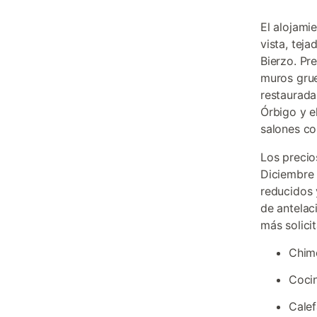
El alojami
vista, teja
Bierzo. Pr
muros grue
restaurada
Órbigo y e
salones co
Los precio
Diciembre 
reducidos 
de antelac
más solicit
Chime
Coci
Calef