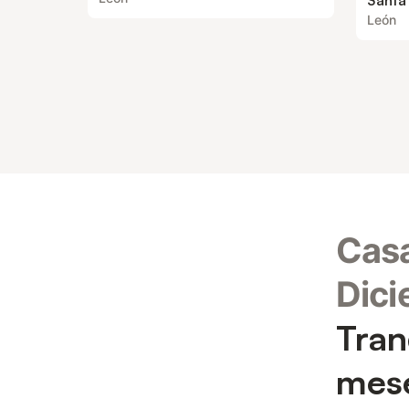
Santa
León
Casa
Dici
Tran
mese