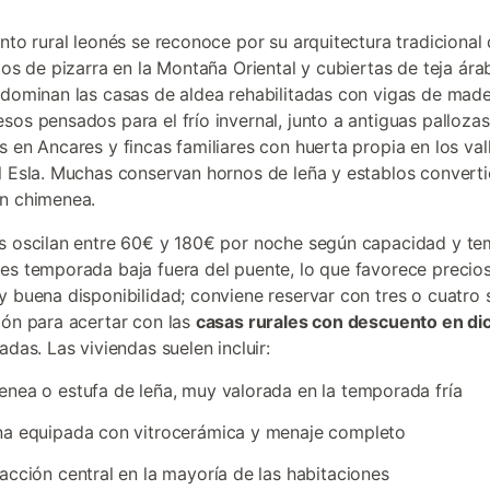
ento rural leonés se reconoce por su arquitectura tradicional
dos de pizarra en la Montaña Oriental y cubiertas de teja ára
edominan las casas de aldea rehabilitadas con vigas de made
sos pensados para el frío invernal, junto a antiguas pallozas
s en Ancares y fincas familiares con huerta propia en los val
l Esla. Muchas conservan hornos de leña y establos convert
n chimenea.
s oscilan entre 60€ y 180€ por noche según capacidad y t
es temporada baja fuera del puente, lo que favorece precio
y buena disponibilidad; conviene reservar con tres o cuatro
ión para acertar con las
casas rurales con descuento en di
adas. Las viviendas suelen incluir:
nea o estufa de leña, muy valorada en la temporada fría
na equipada con vitrocerámica y menaje completo
acción central en la mayoría de las habitaciones