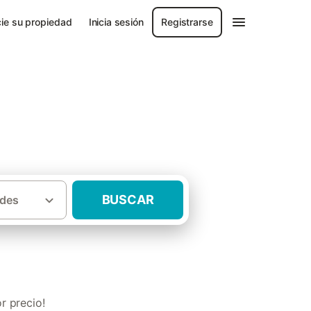
ie su propiedad
Inicia sesión
Registrarse
BUSCAR
des
·
ales
Casas rurales para diciembre León
r precio!