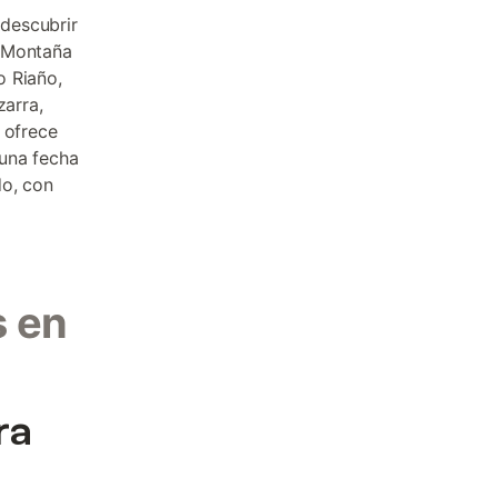
descubrir
a Montaña
o Riaño,
zarra,
 ofrece
 una fecha
do, con
s en
ra