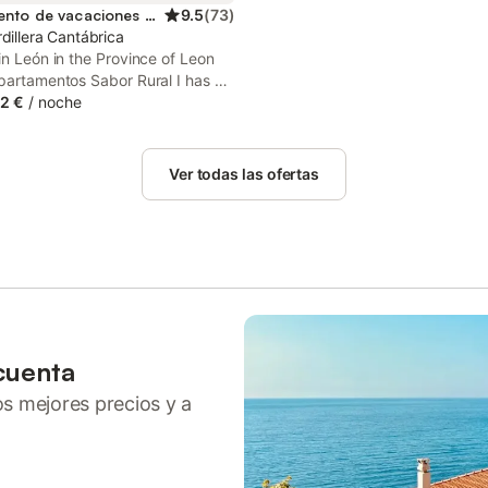
Apartamento de vacaciones para 4 personas
9.5
(
73
)
dillera Cantábrica
in León in the Province of Leon
partamentos Sabor Rural I has a
nd garden views. With inner
2 €
/
noche
d views, this accommodation
a patio.
Ver todas las ofertas
cuenta
ros mejores precios y a