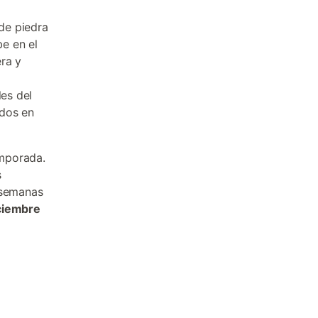
 de piedra
be en el
ra y
les del
idos en
emporada.
s
 semanas
ciembre