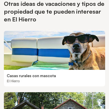
Otras ideas de vacaciones y tipos de
son bienvenidas. No se permiten mascotas ni celebración de
eventos.
propiedad que te pueden interesar
en El Hierro
Casas rurales con mascota
El Hierro