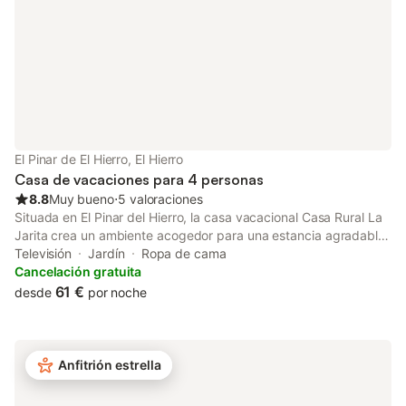
El Pinar de El Hierro, El Hierro
Casa de vacaciones para 4 personas
8.8
Muy bueno
⋅
5 valoraciones
Situada en El Pinar del Hierro, la casa vacacional Casa Rural La
Jarita crea un ambiente acogedor para una estancia agradable.
La propiedad de 100 m² consta de una sala de estar, una
Televisión
Jardín
Ropa de cama
cocina, 2 dormitorios y 1 baño y tiene capacidad para 4
Cancelación gratuita
personas. Dispone de televisión y lavadora. También hay una
61 €
desde
por noche
cuna disponible. Su zona exterior privada incluye un jardín, una
terraza descubierta y una barbacoa. Hay aparcamiento gratuito
disponible en la calle. Las familias con niños son bienvenidas. Se
admite un máximo de 2 animales de compañía. No hay aire
Anfitrión estrella
acondicionado ni Wi-Fi. La propiedad ofrece productos hechos
a manos/de cosecha propia. Los huéspedes deben tener en