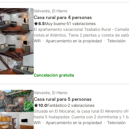
aparcamiento disponible en el recinto. No se permi
celebrar eventos. Hay cámaras de seguridad y/o di
Valverde, El Hierro
audio en las instalaciones. Se proporcionan toallas 
Casa rural para 4 personas
propiedad tiene directrices para ayudar a los hués
8.5
Muy bueno
⋅
51 valoraciones
separación de residuos. Se proporciona más inform
El apartamento vacacional Tesbabo Rural - Camelia
Este alquiler cuenta con características de ahorro d
vistas al Atlántico. Tiene 2 plantas y consta de sa
materiales sostenibles en el aislamiento de esta pr
personas, cocina, 1 dormitorio, 1 baño y un aseo ad
Wifi
Aparcamiento en la propiedad
Televisión
alojar a 4 personas. Los servicios adicionales incluy
libros y juguetes para niños. También hay una cuna
no ofrece: aire acondicionado. Este alquiler vacaci
privado con jardín y terraza descubierta. Hay una p
pie del establecimiento. Hay una plaza de aparcami
Cancelación gratuita
No se permiten mascotas, fumar ni celebrar evento
infantil disponible.
Valverde, El Hierro
Casa rural para 5 personas
10.0
Fantástico
⋅
2 valoraciones
Situada en El Mocanal, la casa rural El Almendro o
hasta 5 huéspedes. Cuenta con 2 dormitorios y 1 b
cocina privada y totalmente equipada permite prep
Wifi
Aparcamiento en la propiedad
Televisión
Entre las comodidades se incluyen Wi-Fi privado a