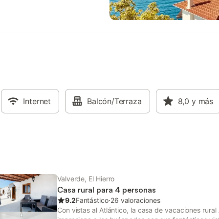
que el último tramo del camino
propiedad tiene directrices para
 es rural, tiene iluminación
los huéspedes con la correcta se
y no está asfaltado.
de residuos. Se proporciona más
información in situ. Este alquiler 
con características de ahorro de 
agua. Se han utilizado materiales
sostenibles en el aislamiento de e
propiedad.
Internet
Balcón/Terraza
8,0
y más
Valverde, El Hierro
Casa rural para 4 personas
9.2
Fantástico
⋅
26 valoraciones
Con vistas al Atlántico, la casa de vacaciones rural