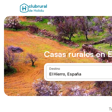
clubrural
de Holidu
Casas rurales en E
Destino
T