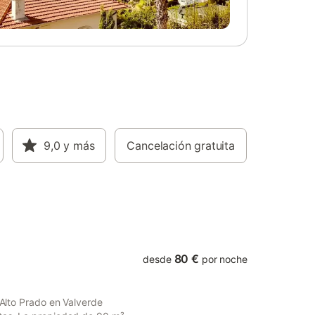
 ayudar a
directrices para ayudar a los huéspedes a
paración
separar correctamente los residuos. Se
proporciona más información in situ. Esta
cuenta
propiedad tiene sistemas de ahorro de luz
luz y
y agua.
sta
9,0
y más
Cancelación gratuita
80 €
desde
por noche
 Alto Prado en Valverde