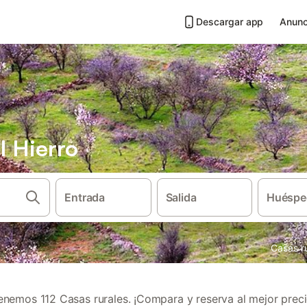
Descargar app
Anunc
l Hierro
Entrada
Salida
Huéspe
Casas r
enemos 112 Casas rurales. ¡Compara y reserva al mejor preci