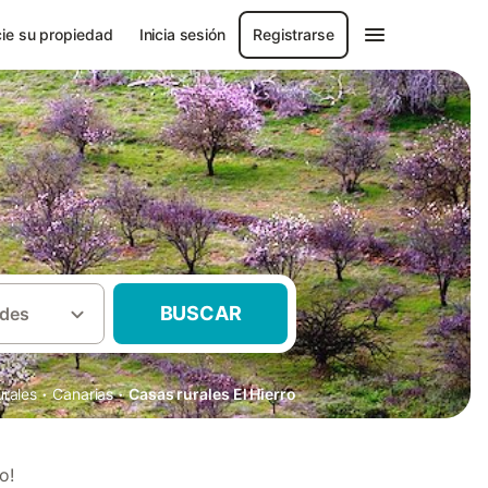
ie su propiedad
Inicia sesión
Registrarse
BUSCAR
des
·
·
urales
Canarias
Casas rurales El Hierro
o!