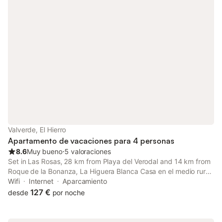
Valverde, El Hierro
Apartamento de vacaciones para 4 personas
8.6
Muy bueno
⋅
5 valoraciones
Set in Las Rosas, 28 km from Playa del Verodal and 14 km from
Roque de la Bonanza, La Higuera Blanca Casa en el medio rural
offers a garden and air conditioning. This property offers
Wifi
Internet
Aparcamiento
access to a terrace, free private parking and free WiFi.
127 €
desde
por noche