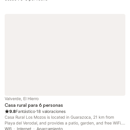
Valverde, El Hierro
Casa rural para 6 personas
9.8
Fantástico
⋅
18 valoraciones
Casa Rural Los Mozos is located in Guarazoca, 21 km from
Playa del Verodal, and provides a patio, garden, and free WiFi.
Providing barbecue facilities, the property is located within 37
Wifi
Internet
Aparcamiento