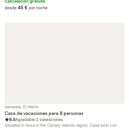
country house free of charge. The country house features a
Cancelación gratuita
shared...
45 €
desde
por noche
Valverde, El Hierro
Casa de vacaciones para 8 personas
6.5
Agradable
⋅
2 valoraciones
Situated in Isora in the Canary Islands region, Casa rural con