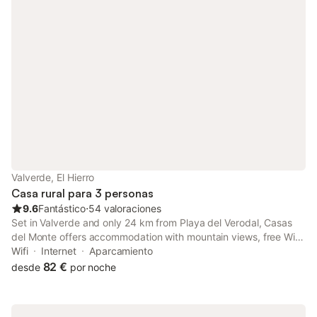
Valverde, El Hierro
Casa rural para 3 personas
9.6
Fantástico
⋅
54 valoraciones
Set in Valverde and only 24 km from Playa del Verodal, Casas
del Monte offers accommodation with mountain views, free WiFi
and free private parking. With garden views, this
Wifi
Internet
Aparcamiento
accommodation features a balcony.
82 €
desde
por noche