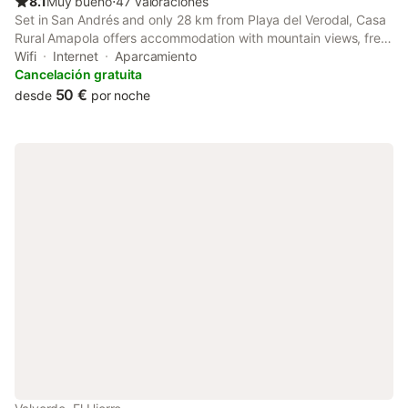
8.1
Muy bueno
⋅
47 valoraciones
Set in San Andrés and only 28 km from Playa del Verodal, Casa
Rural Amapola offers accommodation with mountain views, free
WiFi and free private parking. This 3-star holiday home offers a
Wifi
Internet
Aparcamiento
24-hour front desk and a tour desk.
Cancelación gratuita
50 €
desde
por noche