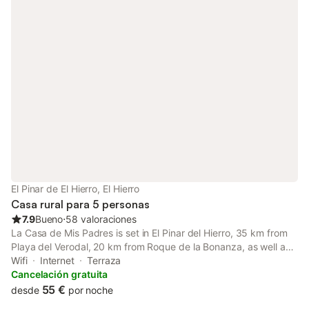
El Pinar de El Hierro, El Hierro
Casa rural para 5 personas
7.9
Bueno
⋅
58 valoraciones
La Casa de Mis Padres is set in El Pinar del Hierro, 35 km from
Playa del Verodal, 20 km from Roque de la Bonanza, as well as
25 km from Faro de Orchilla. Free WiFi is available throughout
Wifi
Internet
Terraza
the property and Playa de Las Calcosas is 1.6 km away.
Cancelación gratuita
55 €
desde
por noche