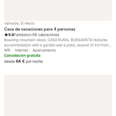
Valverde, El Hierro
Casa de vacaciones para 4 personas
9.8
Fantástico
⋅
98 valoraciones
Boasting mountain views, CASA RURAL BUENAVISTA features
accommodation with a garden and a patio, around 21 km from
Playa del Verodal. The property has garden and inner courtyard
Wifi
Internet
Aparcamiento
views, and is 23 km from Roque de la Bonanza.
Cancelación gratuita
64 €
desde
por noche