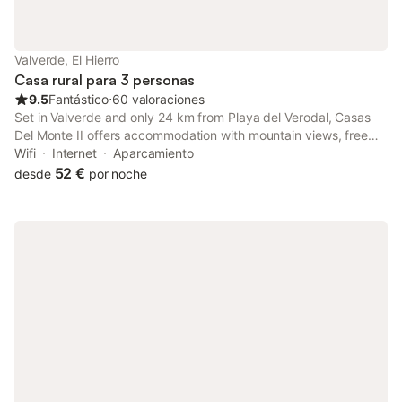
Valverde, El Hierro
Casa rural para 3 personas
9.5
Fantástico
⋅
60 valoraciones
Set in Valverde and only 24 km from Playa del Verodal, Casas
Del Monte II offers accommodation with mountain views, free
WiFi and free private parking. With garden views, this
Wifi
Internet
Aparcamiento
accommodation provides a balcony.
52 €
desde
por noche