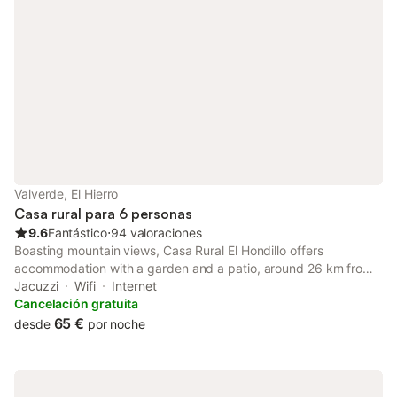
Valverde, El Hierro
Casa rural para 6 personas
9.6
Fantástico
⋅
94 valoraciones
Boasting mountain views, Casa Rural El Hondillo offers
accommodation with a garden and a patio, around 26 km from
Playa del Verodal. The property features garden and city views,
Jacuzzi
Wifi
Internet
and is 15 km from Roque de la Bonanza.
Cancelación gratuita
65 €
desde
por noche