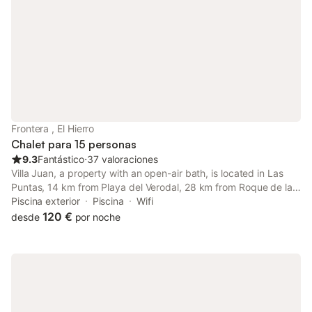
encontrará una piscina y aparcamiento en la propia finca. La
playa se sitúa a 6,5 km y la zona ofrece acceso a puntos de
interés como Belgara Baja y El Sitio. Se ruega respetar las horas
de silencio para mantener la tranquilidad del entorno. Esta villa
ofrece una distribución funcional para familias o grupos que
deseen disfrutar de la naturaleza de la región.
Frontera , El Hierro
Chalet para 15 personas
9.3
Fantástico
⋅
37 valoraciones
Villa Juan, a property with an open-air bath, is located in Las
Puntas, 14 km from Playa del Verodal, 28 km from Roque de la
Bonanza, as well as 30 km from Faro de Orchilla.
Piscina exterior
Piscina
Wifi
120 €
desde
por noche