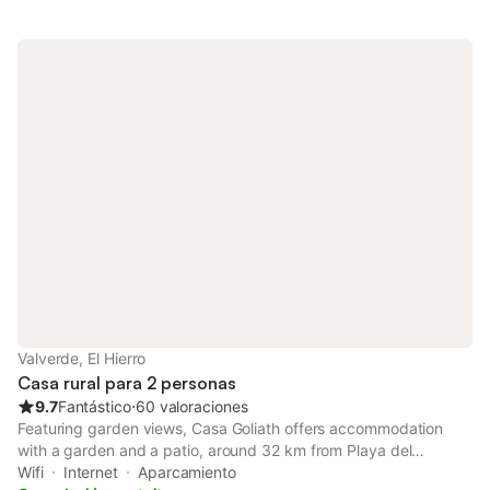
Valverde, El Hierro
Casa rural para 2 personas
9.7
Fantástico
⋅
60 valoraciones
Featuring garden views, Casa Goliath offers accommodation
with a garden and a patio, around 32 km from Playa del
Verodal. Both free WiFi and parking on-site are available at the
Wifi
Internet
Aparcamiento