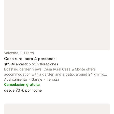
Valverde, El Hierro
Casa rural para 4 personas
9.4
Fantástico
⋅
53 valoraciones
Boasting garden views, Casa Rural Casa & Monte offers
accommodation with a garden and a patio, around 24 km from
Playa del Verodal. This property offers access to a balcony and
Aparcamiento
Garaje
Terraza
free private parking.
Cancelación gratuita
70 €
desde
por noche