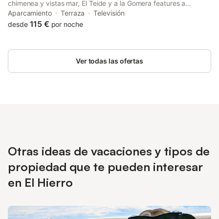
chimenea y vistas mar, El Teide y a la Gomera features a
balcony. 12 km from Roque de la Bonanza and 32 km from Faro
Aparcamiento
Terraza
Televisión
de Orchilla, the property provides a garden and barbecue
115 €
desde
por noche
facilities.
Ver todas las ofertas
Otras ideas de vacaciones y tipos de
propiedad que te pueden interesar
en El Hierro