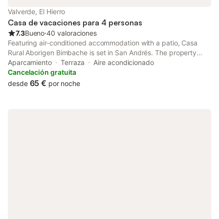
Valverde, El Hierro
Casa de vacaciones para 4 personas
7.3
Bueno
⋅
40 valoraciones
Featuring air-conditioned accommodation with a patio, Casa
Rural Aborigen Bimbache is set in San Andrés. The property
features garden views and is 15 km from Roque de la Bonanza
Aparcamiento
Terraza
Aire acondicionado
and 33 km from Faro de Orchilla.
Cancelación gratuita
65 €
desde
por noche