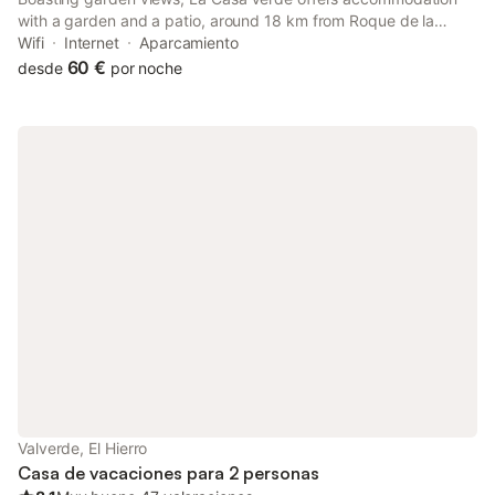
with a garden and a patio, around 18 km from Roque de la
Bonanza. The property features sea and mountain views, and is
Wifi
Internet
Aparcamiento
35 km from Playa del Verodal.
60 €
desde
por noche
Valverde, El Hierro
Casa de vacaciones para 2 personas