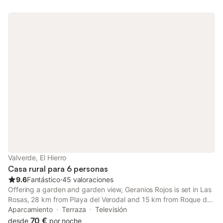
Valverde, El Hierro
Casa rural para 6 personas
9.6
Fantástico
⋅
45 valoraciones
Offering a garden and garden view, Geranios Rojos is set in Las
Rosas, 28 km from Playa del Verodal and 15 km from Roque de
la Bonanza. Offering a shared lounge, the property is located
Aparcamiento
Terraza
Televisión
within 33 km of Faro de Orchilla.
70 €
desde
por noche