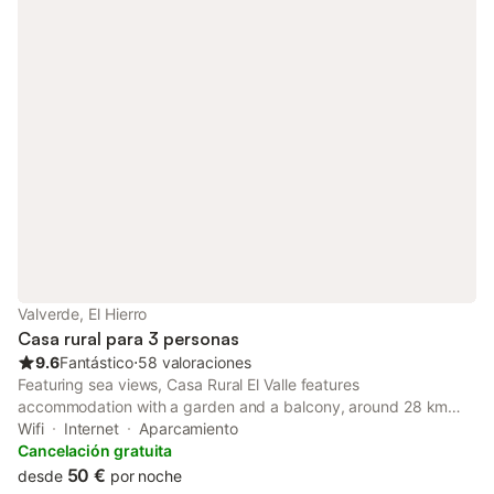
Valverde, El Hierro
Casa rural para 3 personas
9.6
Fantástico
⋅
58 valoraciones
Featuring sea views, Casa Rural El Valle features
accommodation with a garden and a balcony, around 28 km
from Playa del Verodal. This property offers access to a terrace
Wifi
Internet
Aparcamiento
and free private parking.
Cancelación gratuita
50 €
desde
por noche