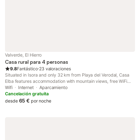
Valverde, El Hierro
Casa rural para 4 personas
9.8
Fantástico
⋅
23 valoraciones
Situated in Isora and only 32 km from Playa del Verodal, Casa
Elba features accommodation with mountain views, free WiFi
and free private parking. This country house provides air-
Wifi
Internet
Aparcamiento
conditioned accommodation with a patio.
Cancelación gratuita
65 €
desde
por noche