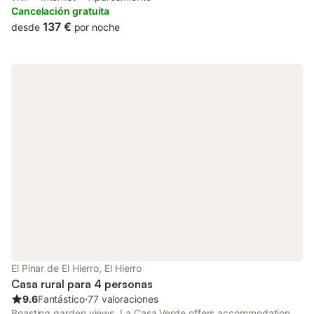
km of Faro de Orchilla.
Cancelación gratuita
137 €
desde
por noche
El Pinar de El Hierro, El Hierro
Casa rural para 4 personas
9.6
Fantástico
⋅
77 valoraciones
Boasting garden views, La Casa Verde offers accommodation