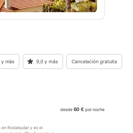
a y una
aparcamiento y una sala de juegos
La zona
equipada con mesa de ping-pong, billar y
na, un
diana. En El Cortijo Celdran podrá disfrutar
una
de la tranquilidad del campo sin renunciar
Hay un
a las comodidades de una casa moderna,
es
ya que cuenta con un equipamiento muy
e
completo tanto en la cocina, como en las
habitaciones y en el exterior.
cina. Es
y más
9,0
y más
Cancelación gratuita
60 €
desde
por noche
 en Rodalquilar y es el