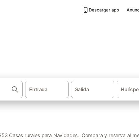
Descargar app
Anunc
a Navidades en Provincia de A
Entrada
Salida
Huéspe
·
Casas rurales
Casas rura
53 Casas rurales para Navidades. ¡Compara y reserva al mej