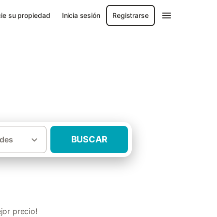
ie su propiedad
Inicia sesión
Registrarse
lmería
BUSCAR
des
les para Navidades Provincia de Almería
or precio!