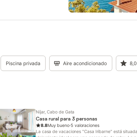
compartido para guardar
streaming. También hay una cun
s. Se admiten hasta 4 mascotas,
trona disponibles bajo petición. 
itido fumar y celebrar eventos
exterior privada incluye una pisci
s 8:00 hasta medianoche. A 15
jardín, 4 terrazas descubiertas, 
 pie encontraréis una pista de
barbacoa y una ducha exterior. 
 propiedad tiene acceso sin
campo de golf a 18 km. La zona 
 y está cerca del transporte
popular para el senderismo. No s
con acceso directo a pistas de
admiten mascotas ni fiestas. Se
 solo 300 m del pueblo y 250 m
proporcionan toallas de playa/pis
cina municipal, disfrutaréis de un
posible alquilar todo tipo de
atural auténtico con excelentes
Piscina privada
Aire acondicionado
embarcaciones, kayaks, etc.
8,0
la Sierra de Mahimón y Vélez
Níjar, Cabo de Gata
Casa rural para 3 personas
8.8
Muy bueno
⋅
5 valoraciones
La casa de vacaciones "Casa Iribarne" está situada