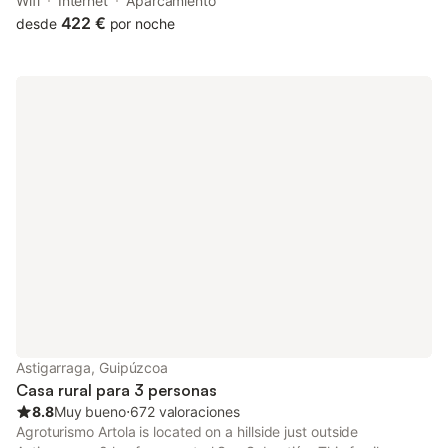
La Concha Promenade. Featuring a 24-hour front desk, this
Wifi
Internet
Aparcamiento
property also provides guests with a children's playground.
422 €
desde
por noche
Astigarraga, Guipúzcoa
Casa rural para 3 personas
8.8
Muy bueno
⋅
672 valoraciones
Agroturismo Artola is located on a hillside just outside