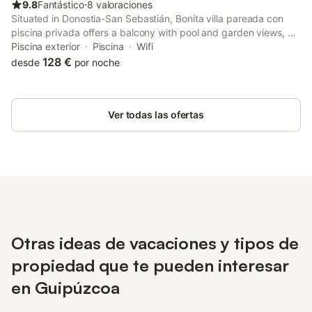
9.8
Fantástico
⋅
8 valoraciones
Situated in Donostia-San Sebastián, Bonita villa pareada con
piscina privada offers a balcony with pool and garden views, as
well as a seasonal outdoor pool, solarium and open-air bath.
Piscina exterior
Piscina
Wifi
128 €
desde
por noche
Ver todas las ofertas
Otras ideas de vacaciones y tipos de
propiedad que te pueden interesar
en Guipúzcoa