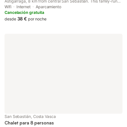
Astigarraga, 8 km from central San Sebastián. This family-run
country house has a garden and terrace with fantastic
Wifi
Internet
Aparcamiento
mountains views.
Cancelación gratuita
38 €
desde
por noche
San Sebastián, Costa Vasca
Chalet para 8 personas