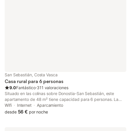
San Sebastián, Costa Vasca
Casa rural para 6 personas
9.0
Fantástico
⋅
311 valoraciones
Situado en las colinas sobre Donostia-San Sebastián, este
apartamento de 48 m² tiene capacidad para 6 personas. La
propiedad ofrece una distribución funcional para familias, con 2
Wifi
Internet
Aparcamiento
dormitorios con camas dobles y un sofá cama en la zona de
56 €
desde
por noche
estar, además de un baño privado y una cocina americana
equipada con frigorífico, microondas, fogones y cafetera. Las
instalaciones interiores incluyen WiFi en todo el establecimiento,