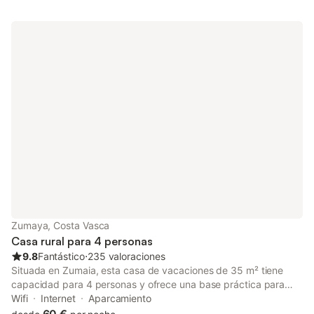
Zumaya, Costa Vasca
Casa rural para 4 personas
9.8
Fantástico
⋅
235 valoraciones
Situada en Zumaia, esta casa de vacaciones de 35 m² tiene
capacidad para 4 personas y ofrece una base práctica para
explorar la costa vasca. La propiedad cuenta con entrada
Wifi
Internet
Aparcamiento
privada, interiores insonorizados con suelos de baldosa y