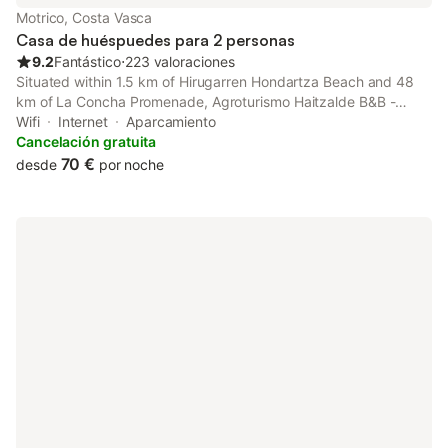
Motrico, Costa Vasca
Casa de huéspuedes para 2 personas
9.2
Fantástico
⋅
223 valoraciones
Situated within 1.5 km of Hirugarren Hondartza Beach and 48
km of La Concha Promenade, Agroturismo Haitzalde B&B -
Adults Only features rooms with air conditioning and a private
Wifi
Internet
Aparcamiento
bathroom in Mutriku.
Cancelación gratuita
70 €
desde
por noche