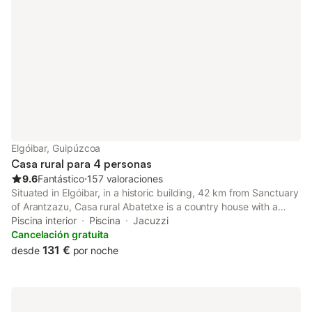
Elgóibar, Guipúzcoa
Casa rural para 4 personas
9.6
Fantástico
⋅
157 valoraciones
Situated in Elgóibar, in a historic building, 42 km from Sanctuary
of Arantzazu, Casa rural Abatetxe is a country house with a
fitness centre and indoor pool. This property offers access to a
Piscina interior
Piscina
Jacuzzi
patio, a pool table, free private parking and free WiFi.
Cancelación gratuita
131 €
desde
por noche