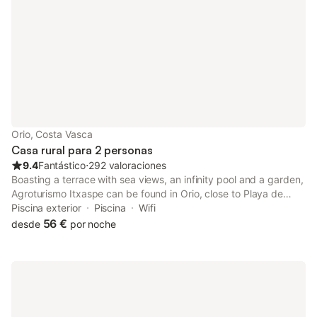
Orio, Costa Vasca
Casa rural para 2 personas
9.4
Fantástico
⋅
292 valoraciones
Boasting a terrace with sea views, an infinity pool and a garden,
Agroturismo Itxaspe can be found in Orio, close to Playa de
Antilla and 16 km from La Concha Promenade. Guests staying at
Piscina exterior
Piscina
Wifi
this country house have access to a balcony.
56 €
desde
por noche