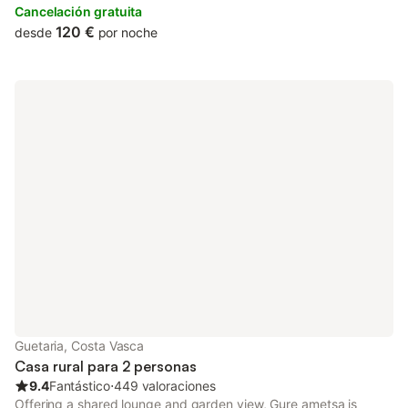
Concha Promenade and features a shared kitchen.
Cancelación gratuita
120 €
desde
por noche
Guetaria, Costa Vasca
Casa rural para 2 personas
9.4
Fantástico
⋅
449 valoraciones
Offering a shared lounge and garden view, Gure ametsa is