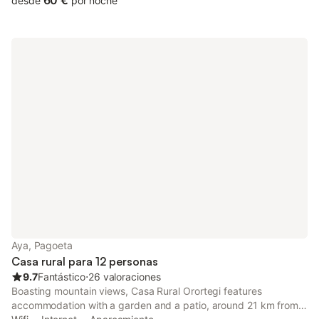
60 €
desde
por noche
madera, y una distribución que incluye 1 dormitorio, 1 baño y
una zona de estar con chimenea. La cocina está equipada con
horno, fogones, microondas, tostadora y cafetera, mientras que
se proporcionan lavadora y utensilios de planchado. Los
servicios para familias incluyen trona, protectores de enchufes y
puertas de seguridad para niños. La unidad se encuentra en la
planta baja y es accesible para sillas de ruedas, contando con
un baño adaptado con cuerda de emergencia y ducha a ras de
suelo. Hay Wi-Fi disponible en todo el alojamiento y calefacción
para garantizar una estancia confortable. En el exterior,
encontrará un jardín, una terraza con mobiliario y zona de
barbacoa. La propiedad ofrece aparcamiento privado en las
instalaciones, incluyendo una estación de carga para vehículos
eléctricos. No se admiten mascotas, está prohibido fumar en
todo el recinto y se respetan las horas de silencio. La playa y el
centro de la ciudad están a 3 km, mientras que la estación de
tren y el transporte público se hallan a 3,5 km. En el
Aya, Pagoeta
establecimiento encontrará restaurante, bar, gimnasio y ping-
Casa rural para 12 personas
pong, además de alquiler de bicicletas.
9.7
Fantástico
⋅
26 valoraciones
Boasting mountain views, Casa Rural Orortegi features
accommodation with a garden and a patio, around 21 km from