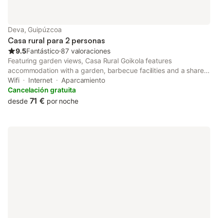
Deva, Guipúzcoa
Casa rural para 2 personas
9.5
Fantástico
⋅
87 valoraciones
Featuring garden views, Casa Rural Goikola features
accommodation with a garden, barbecue facilities and a shared
lounge, around 41 km from La Concha Promenade. Boasting a
Wifi
Internet
Aparcamiento
shared kitchen, this property also provides guests with a picnic
Cancelación gratuita
area.
71 €
desde
por noche