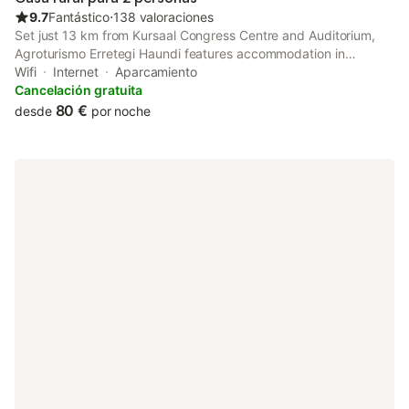
9.7
Fantástico
⋅
138 valoraciones
Set just 13 km from Kursaal Congress Centre and Auditorium,
Agroturismo Erretegi Haundi features accommodation in
Oiartzun with access to a garden, a shared lounge, as well as a
Wifi
Internet
Aparcamiento
shared kitchen. The property has mountain and garden views,
Cancelación gratuita
and is 7.
80 €
desde
por noche