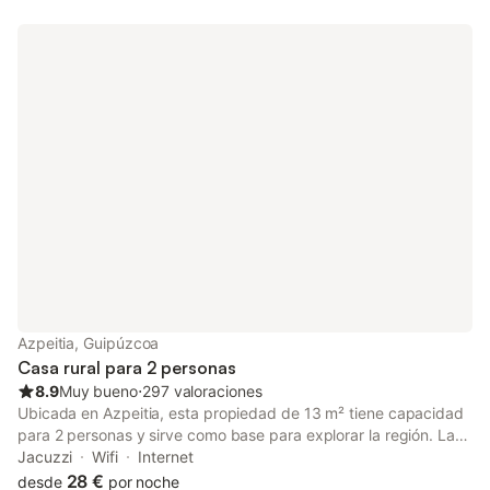
Azpeitia, Guipúzcoa
Casa rural para 2 personas
8.9
Muy bueno
⋅
297 valoraciones
Ubicada en Azpeitia, esta propiedad de 13 m² tiene capacidad
para 2 personas y sirve como base para explorar la región. La
distribución incluye 1 dormitorio con cama king size, 1 baño y
Jacuzzi
Wifi
Internet
una cocina compartida para sus necesidades diarias. El interior
28 €
desde
por noche