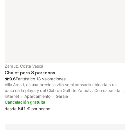
de aparcamiento disponible en el recinto. No se permiten
mascotas, fumar ni celebrar eventos. Este inmueble no dispone
de aire acondicionado. El desayuno está disponible bajo
petición. Se proporcionan bicicletas.
Zarauz, Costa Vasca
Chalet para 8 personas
9.6
Fantástico
⋅
18 valoraciones
Villa Aresti, es una preciosa villa semi adosada ubicada a un
paso de la playa y del Club de Golf de Zarautz. Con capacidad
para hasta 8 personas, esta singular vivienda de 145 metros
Internet
Aparcamiento
Garaje
cuadrados se distribuye en dos plantas completamente
Cancelación gratuita
renovadas y amuebladas con gusto. La villa cuenta con un
541 €
desde
por noche
porche privado con acceso a jardín comunitario y una
acogedora terraza en la planta superior, ideales para relajarse y
disfrutar de las vistas al jardín. En el interior encontrarás un