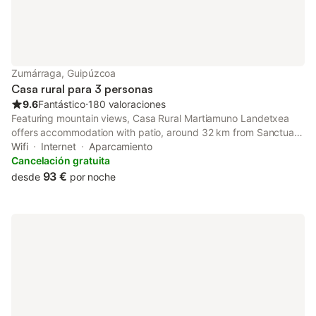
Zumárraga, Guipúzcoa
Casa rural para 3 personas
9.6
Fantástico
⋅
180 valoraciones
Featuring mountain views, Casa Rural Martiamuno Landetxea
offers accommodation with patio, around 32 km from Sanctuary
of Arantzazu. Boasting a shared kitchen, this property also
Wifi
Internet
Aparcamiento
provides guests with a sun terrace.
Cancelación gratuita
93 €
desde
por noche