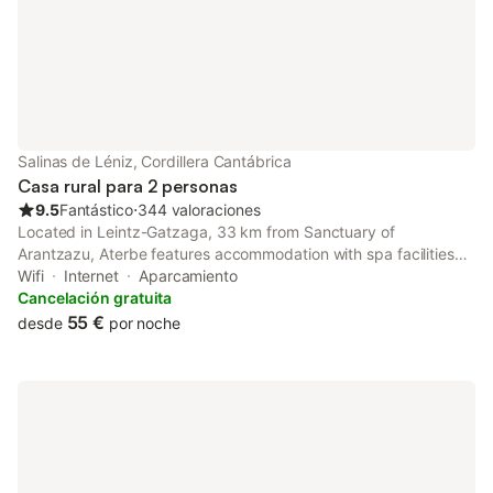
Salinas de Léniz, Cordillera Cantábrica
Casa rural para 2 personas
9.5
Fantástico
⋅
344 valoraciones
Located in Leintz-Gatzaga, 33 km from Sanctuary of
Arantzazu, Aterbe features accommodation with spa facilities
and a steam room. This country house offers free private
Wifi
Internet
Aparcamiento
parking and free shuttle service.
Cancelación gratuita
55 €
desde
por noche