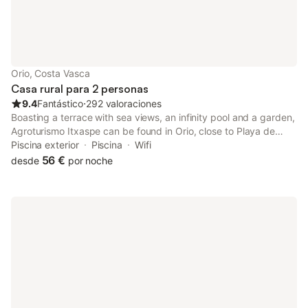
Orio, Costa Vasca
Casa rural para 2 personas
9.4
Fantástico
⋅
292 valoraciones
Boasting a terrace with sea views, an infinity pool and a garden,
Agroturismo Itxaspe can be found in Orio, close to Playa de
Antilla and 16 km from La Concha Promenade. Guests staying at
Piscina exterior
Piscina
Wifi
this country house have access to a balcony.
56 €
desde
por noche