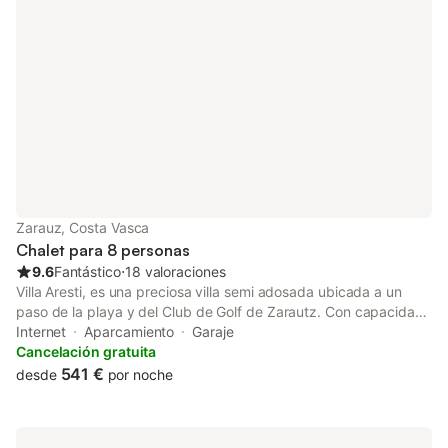
Zarauz, Costa Vasca
Chalet para 8 personas
9.6
Fantástico
⋅
18 valoraciones
Villa Aresti, es una preciosa villa semi adosada ubicada a un
paso de la playa y del Club de Golf de Zarautz. Con capacidad
para hasta 8 personas, esta singular vivienda de 145 metros
Internet
Aparcamiento
Garaje
cuadrados se distribuye en dos plantas completamente
Cancelación gratuita
renovadas y amuebladas con gusto. La villa cuenta con un
541 €
desde
por noche
porche privado con acceso a jardín comunitario y una
acogedora terraza en la planta superior, ideales para relajarse y
disfrutar de las vistas al jardín. En el interior encontrarás un