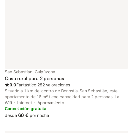
San Sebastián, Guipúzcoa
Casa rural para 2 personas
9.0
Fantástico
⋅
282 valoraciones
Situado a 1 km del centro de Donostia-San Sebastián, este
apartamento de 18 m² tiene capacidad para 2 personas. La
propiedad se ubica a 100 m de Irigoien Erretegia y a 700 m del
Wifi
Internet
Aparcamiento
río Oria, ofreciendo un punto de partida para explorar la región
Cancelación gratuita
vasca. El interior cuenta con un dormitorio con cama de
60 €
desde
por noche
matrimonio y un baño privado equipado con ducha. El espacio
dispone de televisión, ventilador y calefacción, mientras que
hay conexión Wi-Fi en todo el establecimiento. Los huéspedes