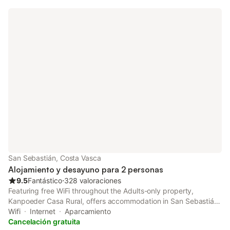
San Sebastián, Costa Vasca
Alojamiento y desayuno para 2 personas
9.5
Fantástico
⋅
328 valoraciones
Featuring free WiFi throughout the Adults-only property,
Kanpoeder Casa Rural, offers accommodation in San Sebastián.
Free private parking is available on site. Every room comes with
Wifi
Internet
Aparcamiento
a private bathroom fitted with a shower.
Cancelación gratuita