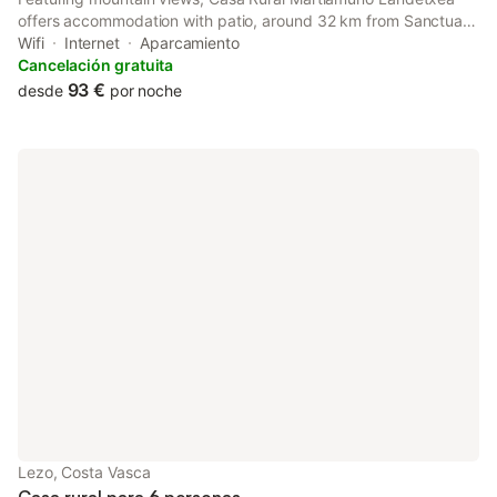
offers accommodation with patio, around 32 km from Sanctuary
of Arantzazu. Boasting a shared kitchen, this property also
Wifi
Internet
Aparcamiento
provides guests with a sun terrace.
Cancelación gratuita
93 €
desde
por noche
Lezo, Costa Vasca