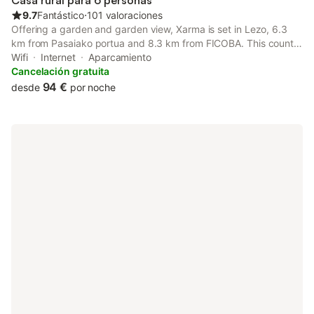
Casa rural para 6 personas
9.7
Fantástico
⋅
101 valoraciones
Offering a garden and garden view, Xarma is set in Lezo, 6.3
km from Pasaiako portua and 8.3 km from FICOBA. This country
house offers free private parking, free shuttle service and free
Wifi
Internet
Aparcamiento
WiFi. The country house features facilities for disabled...
Cancelación gratuita
94 €
desde
por noche