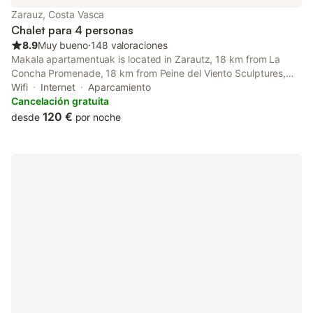
Zarauz, Costa Vasca
Chalet para 4 personas
8.9
Muy bueno
⋅
148 valoraciones
Makala apartamentuak is located in Zarautz, 18 km from La
Concha Promenade, 18 km from Peine del Viento Sculptures,
and 19 km from Monte Igueldo. The property features mountain
Wifi
Internet
Aparcamiento
and city views, and is 1.3 km from Zarautz Beach.
Cancelación gratuita
120 €
desde
por noche