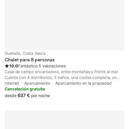
Txakoli. REATE:XSS00136 Nota importante: El check- in es de
16:00- 22:00. horas. Tanto el early check in como late checkin -
checkout tiene un coste de 50 euros +IVA.
Guetaria, Costa Vasca
Chalet para 8 personas
10.0
Fantástico
⋅
5 valoraciones
Casa de campo encantadora, entre montañas y frente al mar.
Cuenta con 4 dormitorios, 3 baños, una cocina completa, un
amplio salón-comedor con chimenea, un hermoso jardín y
Internet
Aparcamiento
Aparcamiento en la propiedad
espacios exteriores ideales para almorzar/cenar. Los
Cancelación gratuita
propietarios viven al lado, pero la privacidad está garantizada
637 €
desde
por noche
ya que ambas casas están divididas. REATE ESS00528 Nota
importante: El check- in es de 16:00- 22:00. horas. Tanto el
early check in como late checkin - checkout tiene un coste de
50 euros +IVA.