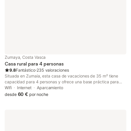
Zumaya, Costa Vasca
Casa rural para 4 personas
9.8
Fantástico
⋅
235 valoraciones
Situada en Zumaia, esta casa de vacaciones de 35 m² tiene
capacidad para 4 personas y ofrece una base práctica para
explorar la costa vasca. La propiedad cuenta con entrada
Wifi
Internet
Aparcamiento
privada, interiores insonorizados con suelos de baldosa y
60 €
desde
por noche
madera, y una distribución que incluye 1 dormitorio, 1 baño y
una zona de estar con chimenea. La cocina está equipada con
horno, fogones, microondas, tostadora y cafetera, mientras que
se proporcionan lavadora y utensilios de planchado. Los
servicios para familias incluyen trona, protectores de enchufes y
puertas de seguridad para niños. La unidad se encuentra en la