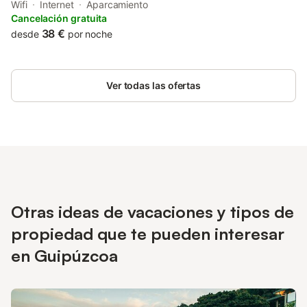
from Sanctuary of Arantzazu. With garden views, this
Wifi
Internet
Aparcamiento
accommodation offers a patio.
Cancelación gratuita
38 €
desde
por noche
Ver todas las ofertas
Otras ideas de vacaciones y tipos de
propiedad que te pueden interesar
en Guipúzcoa