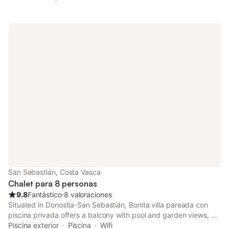
San Sebastián, Costa Vasca
Chalet para 8 personas
9.8
Fantástico
⋅
8 valoraciones
Situated in Donostia-San Sebastián, Bonita villa pareada con
piscina privada offers a balcony with pool and garden views, as
well as a seasonal outdoor pool, solarium and open-air bath.
Piscina exterior
Piscina
Wifi