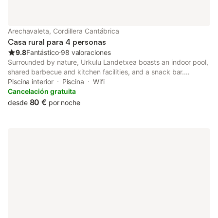
Arechavaleta, Cordillera Cantábrica
Casa rural para 4 personas
9.8
Fantástico
⋅
98 valoraciones
Surrounded by nature, Urkulu Landetxea boasts an indoor pool,
shared barbecue and kitchen facilities, and a snack bar.
Located in Arechavaleta, this guest house is 1.7 km from Urkulu
Piscina interior
Piscina
Wifi
Urtegia Reservoir.
Cancelación gratuita
80 €
desde
por noche