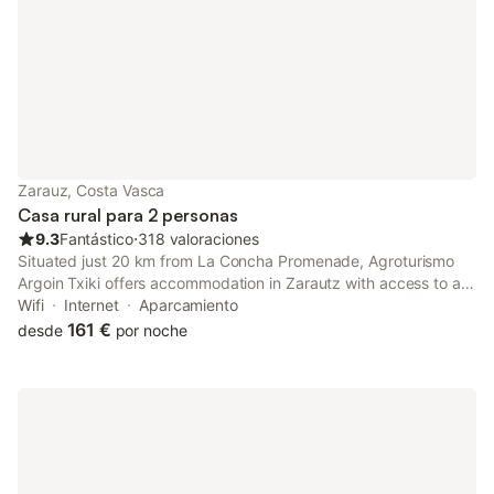
Zarauz, Costa Vasca
Casa rural para 2 personas
9.3
Fantástico
⋅
318 valoraciones
Situated just 20 km from La Concha Promenade, Agroturismo
Argoin Txiki offers accommodation in Zarautz with access to a
garden, a terrace, as well as a shared kitchen. The property has
Wifi
Internet
Aparcamiento
sea and mountain views, and is 2.4 km from Zarautz Beach.
161 €
desde
por noche