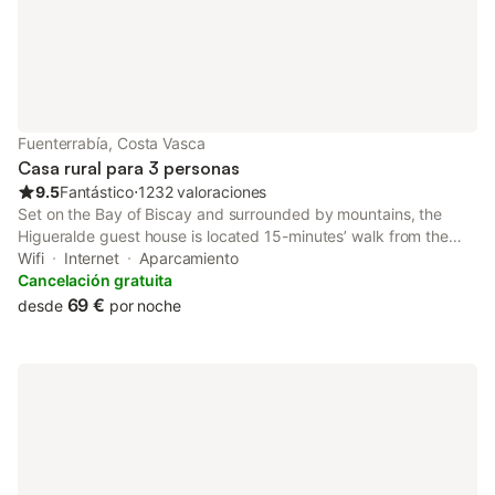
Fuenterrabía, Costa Vasca
Casa rural para 3 personas
9.5
Fantástico
⋅
1232 valoraciones
Set on the Bay of Biscay and surrounded by mountains, the
Higueralde guest house is located 15-minutes’ walk from the
beach. It offers rooms with central heating and free Wi-Fi.
Wifi
Internet
Aparcamiento
Cancelación gratuita
69 €
desde
por noche