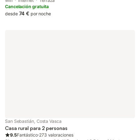
around 32 km from La Concha Promenade. Both free WiFi and
Wifi
Internet
Terraza
parking on-site are accessible at the country house free of
Cancelación gratuita
charge.
74 €
desde
por noche
San Sebastián, Costa Vasca
Casa rural para 2 personas
9.5
Fantástico
⋅
273 valoraciones