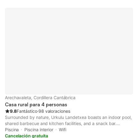
Arechavaleta, Cordillera Cantábrica
Casa rural para 4 personas
9.8
Fantástico
⋅
98 valoraciones
Surrounded by nature, Urkulu Landetxea boasts an indoor pool,
shared barbecue and kitchen facilities, and a snack bar.
Located in Arechavaleta, this guest house is 1.7 km from Urkulu
Piscina
Piscina interior
Wifi
Urtegia Reservoir.
Cancelación gratuita