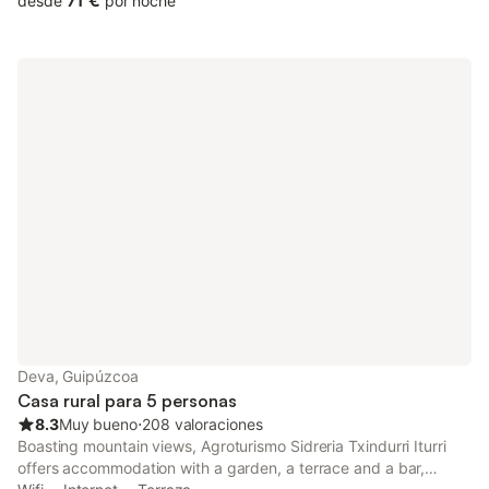
71 €
desde
por noche
Deva, Guipúzcoa
Casa rural para 5 personas
8.3
Muy bueno
⋅
208 valoraciones
Boasting mountain views, Agroturismo Sidreria Txindurri Iturri
offers accommodation with a garden, a terrace and a bar,