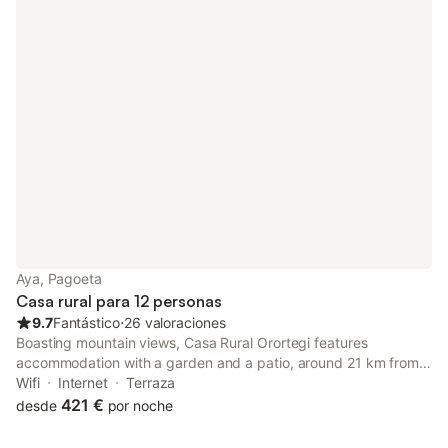
Aya, Pagoeta
Casa rural para 12 personas
9.7
Fantástico
⋅
26 valoraciones
Boasting mountain views, Casa Rural Orortegi features
accommodation with a garden and a patio, around 21 km from
La Concha Promenade. Featuring a 24-hour front desk, this
Wifi
Internet
Terraza
property also provides guests with a children's playground.
421 €
desde
por noche