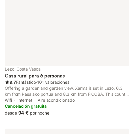
Lezo, Costa Vasca
Casa rural para 6 personas
9.7
Fantástico
⋅
101 valoraciones
Offering a garden and garden view, Xarma is set in Lezo, 6.3
km from Pasaiako portua and 8.3 km from FICOBA. This country
house offers free private parking, free shuttle service and free
Wifi
Internet
Aire acondicionado
WiFi. The country house features facilities for disabled...
Cancelación gratuita
94 €
desde
por noche