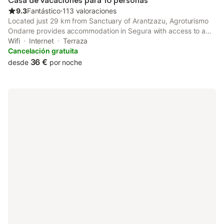
Casa de vacaciones para 16 personas
pong, además de alquiler de bicicletas.
9.3
Fantástico
⋅
113 valoraciones
Located just 29 km from Sanctuary of Arantzazu, Agroturismo
Ondarre provides accommodation in Segura with access to a
garden, a shared lounge, as well as a tour desk.
Wifi
Internet
Terraza
Cancelación gratuita
36 €
desde
por noche