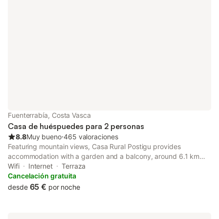
Fuenterrabía, Costa Vasca
Casa de huéspuedes para 2 personas
8.8
Muy bueno
⋅
465 valoraciones
Featuring mountain views, Casa Rural Postigu provides
accommodation with a garden and a balcony, around 6.1 km
from FICOBA. This property offers access to a terrace, free
Wifi
Internet
Terraza
private parking and free WiFi.
Cancelación gratuita
65 €
desde
por noche