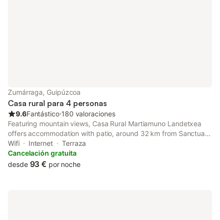
Zumárraga, Guipúzcoa
Casa rural para 4 personas
9.6
Fantástico
⋅
180 valoraciones
Featuring mountain views, Casa Rural Martiamuno Landetxea
offers accommodation with patio, around 32 km from Sanctuary
of Arantzazu. Boasting a shared kitchen, this property also
Wifi
Internet
Terraza
provides guests with a sun terrace.
Cancelación gratuita
93 €
desde
por noche