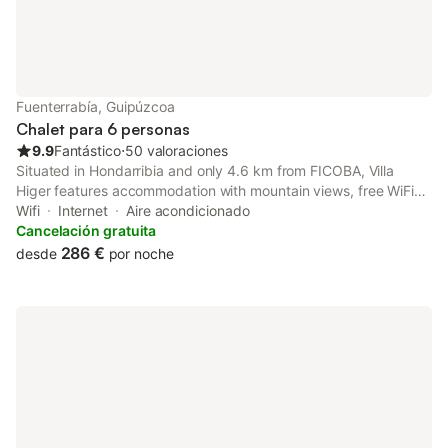
Fuenterrabía, Guipúzcoa
Chalet para 6 personas
9.9
Fantástico
⋅
50 valoraciones
Situated in Hondarribia and only 4.6 km from FICOBA, Villa
Higer features accommodation with mountain views, free WiFi
and free private parking. The air-conditioned accommodation is
Wifi
Internet
Aire acondicionado
5.3 km from Hendaye Train Station.
Cancelación gratuita
286 €
desde
por noche