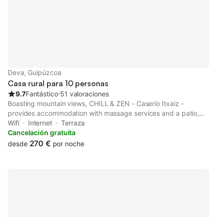
Deva, Guipúzcoa
Casa rural para 10 personas
9.7
Fantástico
⋅
51 valoraciones
Boasting mountain views, CHILL & ZEN - Caserío Itxaiz -
provides accommodation with massage services and a patio,
around 38 km from La Concha Promenade.
Wifi
Internet
Terraza
Cancelación gratuita
270 €
desde
por noche