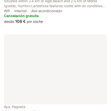
Situated within 2.4 km of Agiti Beach and 2.5 km of Monte
Igueldo, Iturritxo Landetxea features rooms with air conditioning
and a private bathroom in Donostia-San Sebastián. This country
Wifi
Internet
Aire acondicionado
house provides free private parking and a tour desk.
Cancelación gratuita
108 €
desde
por noche
Aya, Pagoeta