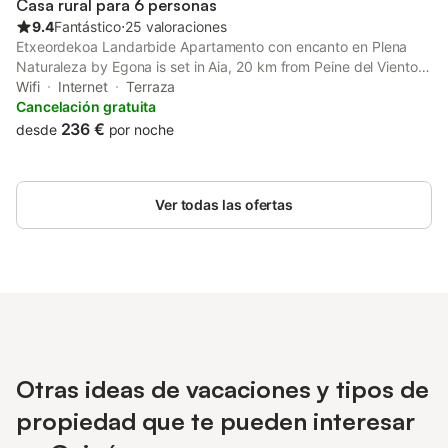
Casa rural para 6 personas
9.4
Fantástico
⋅
25 valoraciones
Etxeordekoa Landarbide Apartamento con encanto en Plena
Naturaleza by Egona is set in Aia, 20 km from Peine del Viento
Sculptures, 22 km from Monte Igueldo, as well as 22 km from
Wifi
Internet
Terraza
Monte Igueldo Funicular.
Cancelación gratuita
236 €
desde
por noche
Ver todas las ofertas
Otras ideas de vacaciones y tipos de
propiedad que te pueden interesar