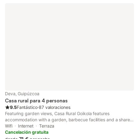
Deva, Guipúzcoa
Casa rural para 4 personas
9.5
Fantástico
⋅
87 valoraciones
Featuring garden views, Casa Rural Goikola features
accommodation with a garden, barbecue facilities and a shared
lounge, around 41 km from La Concha Promenade. Boasting a
Wifi
Internet
Terraza
shared kitchen, this property also provides guests with a picnic
Cancelación gratuita
area.