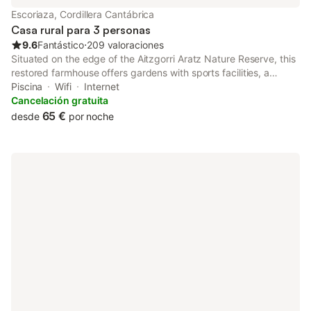
Escoriaza, Cordillera Cantábrica
Casa rural para 3 personas
9.6
Fantástico
⋅
209 valoraciones
Situated on the edge of the Aitzgorri Aratz Nature Reserve, this
restored farmhouse offers gardens with sports facilities, a
climbing wall and barbecue. It is set in the centre of the Basque
Piscina
Wifi
Internet
Country, 10 minutes’ drive from the marshes of Álava.
Cancelación gratuita
65 €
desde
por noche