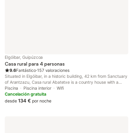
Elgóibar, Guipúzcoa
Casa rural para 4 personas
9.6
Fantástico
⋅
157 valoraciones
Situated in Elgóibar, in a historic building, 42 km from Sanctuary
of Arantzazu, Casa rural Abatetxe is a country house with a
fitness centre and indoor pool. This property offers access to a
Piscina
Piscina interior
Wifi
patio, a pool table, free private parking and free WiFi.
Cancelación gratuita
134 €
desde
por noche