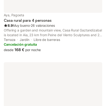
Aya, Pagoeta
Casa rural para 4 personas
8.9
Muy bueno
⋅
26 valoraciones
Offering a garden and mountain view, Casa Rural Gaztandizabal
is located in Aia, 23 km from Peine del Viento Sculptures and 25
km from Monte Igueldo. This property offers access to a terrace
Terraza
Jardín
Libre de barreras
and free private parking.
Cancelación gratuita
168 €
desde
por noche