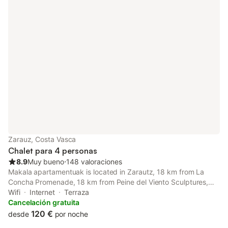
Zarauz, Costa Vasca
Chalet para 4 personas
8.9
Muy bueno
⋅
148 valoraciones
Makala apartamentuak is located in Zarautz, 18 km from La
Concha Promenade, 18 km from Peine del Viento Sculptures,
and 19 km from Monte Igueldo. The property features mountain
Wifi
Internet
Terraza
and city views, and is 1.3 km from Zarautz Beach.
Cancelación gratuita
120 €
desde
por noche