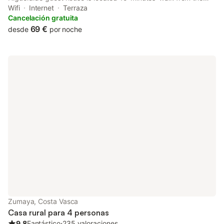
beach. It offers rooms with central heating and free Wi-Fi.
Wifi
Internet
Terraza
Cancelación gratuita
69 €
desde
por noche
Zumaya, Costa Vasca
Casa rural para 4 personas
9.8
Fantástico
⋅
235 valoraciones