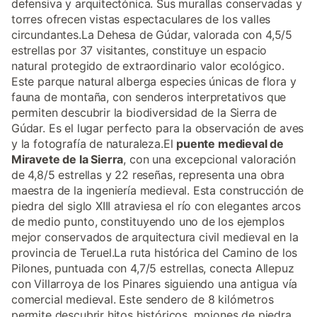
defensiva y arquitectónica. Sus murallas conservadas y
torres ofrecen vistas espectaculares de los valles
circundantes.La Dehesa de Gúdar, valorada con 4,5/5
estrellas por 37 visitantes, constituye un espacio
natural protegido de extraordinario valor ecológico.
Este parque natural alberga especies únicas de flora y
fauna de montaña, con senderos interpretativos que
permiten descubrir la biodiversidad de la Sierra de
Gúdar. Es el lugar perfecto para la observación de aves
y la fotografía de naturaleza.El
puente medieval de
Miravete de la Sierra
, con una excepcional valoración
de 4,8/5 estrellas y 22 reseñas, representa una obra
maestra de la ingeniería medieval. Esta construcción de
piedra del siglo XIII atraviesa el río con elegantes arcos
de medio punto, constituyendo uno de los ejemplos
mejor conservados de arquitectura civil medieval en la
provincia de Teruel.La ruta histórica del Camino de los
Pilones, puntuada con 4,7/5 estrellas, conecta Allepuz
con Villarroya de los Pinares siguiendo una antigua vía
comercial medieval. Este sendero de 8 kilómetros
permite descubrir hitos históricos, mojones de piedra