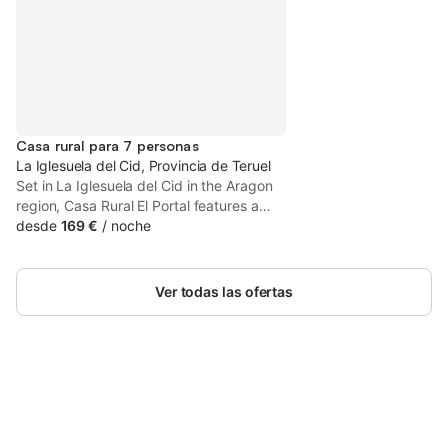
Casa rural para 7 personas
La Iglesuela del Cid, Provincia de Teruel
Set in La Iglesuela del Cid in the Aragon
region, Casa Rural El Portal features a
balcony. The holiday home is composed
desde
169 €
/
noche
of 3 separate bedrooms, a fully equipped
kitchen, and 2 bathrooms. A flat-screen
TV is featured. The accommodation is
Ver todas las ofertas
non-smoking.
Ahorra hasta un 10% en muchos
Inicia sesión
alojamientos con tu cuenta.