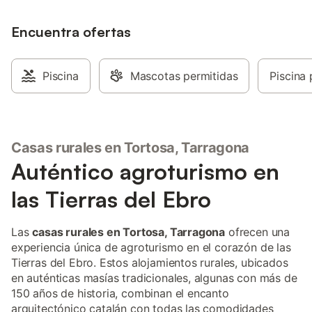
terraza con piscina y con la chimenea en
noche de luna llena,
invierno. A 1.5km de la ciudad donde
tienes un sistema de l
pueden comprar para la estancia, visitar
Encuentra ofertas
cubierta del techo qu
ciudad, comprar productos de
discretamente la bar
proximidad, km 0; 100m. Tienen una
comedor exterior par
tienda de productos de proximidad y
culinaria al aire libre
Piscina
Mascotas permitidas
Piscina 
calidad excelente. Cerca de los puertos
entradas independie
de Tortosa Beceite y Parque natural Delta
dormitorio de la plan
Ebro... En invierno vendemos naranjas,
la otra te lleva a est
mandarinas cosecha propia..,
una gran cantidad d
decorativos integrado
Casas rurales en Tortosa, Tarragona
hay una mesa de com
Auténtico agroturismo en
habitualmente para e
También en la planta 
las Tierras del Ebro
primero de los tres s
relax independientes
frente a la estufa de
Las
casas rurales en Tortosa, Tarragona
ofrecen una
también alimenta el 
experiencia única de agroturismo en el corazón de las
calefacción central. 
Tierras del Ebro. Estos alojamientos rurales, ubicados
y elegante pasillo co
en auténticas masías tradicionales, algunas con más de
las más bellas baldos
150 años de historia, combinan el encanto
recuperadas de un an
arquitectónico catalán con todas las comodidades