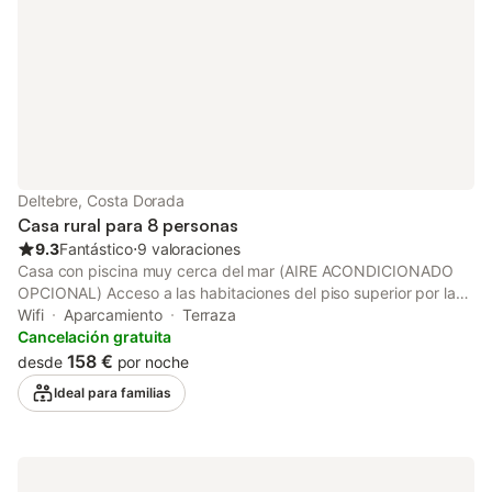
Deltebre, Costa Dorada
Casa rural para 8 personas
9.3
Fantástico
⋅
9 valoraciones
Casa con piscina muy cerca del mar (AIRE ACONDICIONADO
OPCIONAL) Acceso a las habitaciones del piso superior por las
escaleras exteriores Ideal para pasar unas fantásticas
Wifi
Aparcamiento
Terraza
vacaciones en familia, también para los amantes de la
Cancelación gratuita
naturaleza, y tranquilidad el sol y las magníficas playas de
158 €
desde
por noche
arena y si te gusta el buen comer, este es el lugar que tienes
Ideal para familias
que elegir para tus vacaciones, puesto que tenemos una
exquisita variedad de platos cocinados con productos
cultivados en nuestra tierra, como el arroz, el aceite de oliva, las
verduras y frutas, y los pescados y mariscos recolectados en
nuestra bahía PRECIO 1 Mascota 25€ ; PRECIO, AIRE