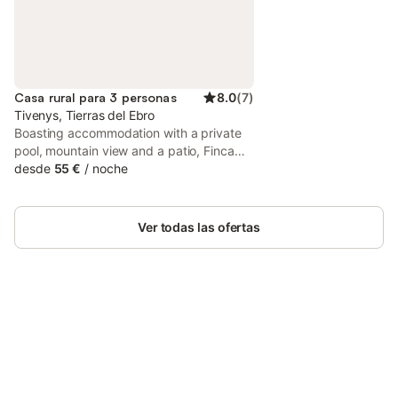
Casa rural para 3 personas
8.0
(
7
)
Tivenys, Tierras del Ebro
Boasting accommodation with a private
pool, mountain view and a patio, Finca
Florecer is situated in Tivenys. This
desde
55 €
/
noche
property offers access to a terrace, free
private parking and free WiFi.
Ver todas las ofertas
Ahorra hasta un 10% en muchos
Inicia sesión
alojamientos con tu cuenta.