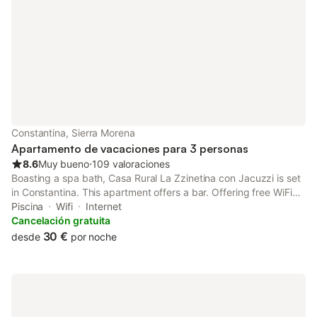
130m2: El apartamento o salón de eventos se abre cuando la
reserva es de más de 6 personas.- Capacidad: 2 personas (1
sofá-cama) Iva (Impuesto sobre el Valor Añadido): 10 % del
Importe del Alquiler Si causa daños a la propiedad durante su
estancia, es posible que deba pagar de acuerdo con la política
de daños a la propiedad de YourRentals.
Constantina, Sierra Morena
Apartamento de vacaciones para 3 personas
8.6
Muy bueno
⋅
109 valoraciones
Boasting a spa bath, Casa Rural La Zzinetina con Jacuzzi is set
in Constantina. This apartment offers a bar. Offering free WiFi
throughout the property, the non-smoking apartment has a hot
Piscina
Wifi
Internet
tub.
Cancelación gratuita
30 €
desde
por noche