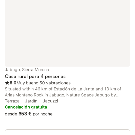
Jabugo, Sierra Morena
Casa rural para 4 personas
8.0
Muy bueno
⋅
50 valoraciones
Situated within 46 km of Estación de La Junta and 13 km of
Arias Montano Rock in Jabugo, Nature Space Jabugo by
SIERRA VIVA features accommodation with seating area. This
Terraza
Jardín
Jacuzzi
property offers access to a patio and free private parking.
Cancelación gratuita
653 €
desde
por noche