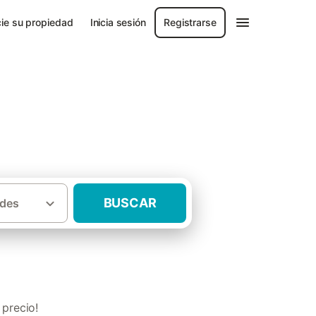
ie su propiedad
Inicia sesión
Registrarse
illa
BUSCAR
des
urales con jacuzzi Sierra Norte de Sevilla
 precio!