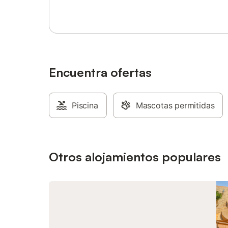
No se admiten mascotas ni está permitido
adicional
fumar.
sido res
de las vi
todas la
Disfrutad
servicios
practica
Encuentra ofertas
aves y vu
Servicio 
vuestra 
Piscina
Mascotas permitidas
Otros alojamientos populares