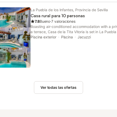
La Puebla de los Infantes, Provincia de Sevilla
Casa rural para 10 personas
7.8
Bueno
⋅
7 valoraciones
Boasting air-conditioned accommodation with a pri
a terrace, Casa de la Tita Vitoria is set in La Puebla
views, this accommodation features a patio.
Piscina exterior
Piscina
Jacuzzi
Ver todas las ofertas