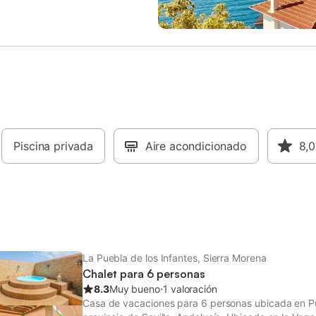
. Esta auténtica casa andaluza ha
está disponible por un coste adici
taurada para mantener el encanto
viendas de antaño, ofreciendo
s comodidades modernas.
 de tranquilidad y bienestar con
 como piscina y jacuzzi. Podéis
r senderismo, observación de
elos en parapente en la zona.
de limpieza disponible durante
estancia por un suplemento.
Piscina privada
Aire acondicionado
8,0
La Puebla de los Infantes, Sierra Morena
Chalet para 6 personas
8.3
Muy bueno
⋅
1 valoración
Casa de vacaciones para 6 personas ubicada en Pue