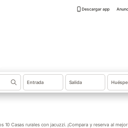
Descargar app
Anunc
jacuzzi en Sierra Norte de Sev
Entrada
Salida
Huéspe
·
·
·
Casas rurales
Andalucía
Provincia de Sevilla
Casas r
 10 Casas rurales con jacuzzi. ¡Compara y reserva al mejor