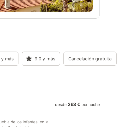
onal.
andaluza lejos de la rutina diaria. La casa
está equipada con todas las comodidades
necesarias para una estancia confortable,
incluyendo cocina completa, salón amplio
y zonas exteriores para relajarse. Ideal
para quienes valoran la tranquilidad y el
contacto directo con el entorno natural. El
uso del jacuzzi está disponible por un
coste adicional.
y más
9,0
y más
Cancelación gratuita
263 €
desde
por noche
bla de los Infantes, en la