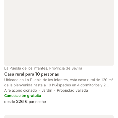
La Puebla de los Infantes, Provincia de Sevilla
Casa rural para 10 personas
Ubicada en La Puebla de los Infantes, esta casa rural de 120 m²
da la bienvenida hasta a 10 huéspedes en 4 dormitorios y 2
baños. Encontraréis una cocina privada bien equipada, aire
Aire acondicionado
Jardín
Propiedad vallada
acondicionado, TV, lavadora y cuna disponible bajo petición. La
Cancelación gratuita
propiedad ofrece hermosas vistas a la montaña para que las
226 €
desde
por noche
disfrutéis durante vuestra estancia. Salid al jardín privado y la
terraza cubierta, donde podréis relajaros y descansar. La
piscina exterior privada está abierta de mayo a octubre,