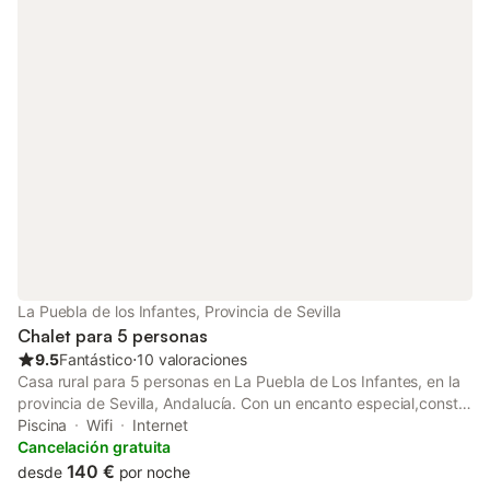
La Puebla de los Infantes, Provincia de Sevilla
Chalet para 5 personas
9.5
Fantástico
⋅
10 valoraciones
Casa rural para 5 personas en La Puebla de Los Infantes, en la
provincia de Sevilla, Andalucía. Con un encanto especial,consta
de dos dormitorios y un amplio salón, baño completo, cocina y
Piscina
Wifi
Internet
un amplio porche con unas vistas maravillosas. En el exterior
Cancelación gratuita
consta de piscina, barbacoa y aseo y una amplia zona de
140 €
desde
por noche