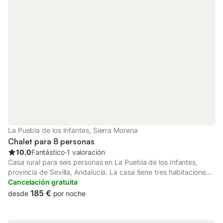
3.000 metros cuadrados. Hay árboles frutales repartidos por
toda la finca, zona de barbacoa y posibilidad de disponer de
paellera y rosco de 20 raciones bajo petición.
La Puebla de los Infantes, Sierra Morena
Chalet para 8 personas
10.0
Fantástico
⋅
1 valoración
Casa rural para seis personas en La Puebla de los Infantes,
provincia de Sevilla, Andalucía. La casa tiene tres habitaciones,
dos con cama de matrimonio y un dormitorio con dos camas
Cancelación gratuita
individuales. Dispone de un baño completo con ducha, salón
185 €
desde
por noche
comedor con chimenea y cocina americana con cocina de gas,
horno y microondas. En el exterior hay una piscina privada con
césped y terraza con barbacoa.