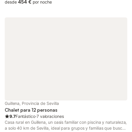
individual y dos habitaciones con dos camas individuales cada
454 €
desde
por noche
una, un gran salón, cocina independiente equipada con menaje
completo, microondas, horno, vitroceramica, lavavajillas y
lavadora. Tiene cinco baños, tres duchas y dos bañeras. En el
exterior consta de una piscina privada Ubicada entre Sevilla y
Córdoba.
Guillena, Provincia de Sevilla
Chalet para 12 personas
9.7
Fantástico
⋅
7 valoraciones
Casa rural en Guillena, un oasis familiar con piscina y naturaleza,
a solo 40 km de Sevilla, ideal para grupos y familias que buscan