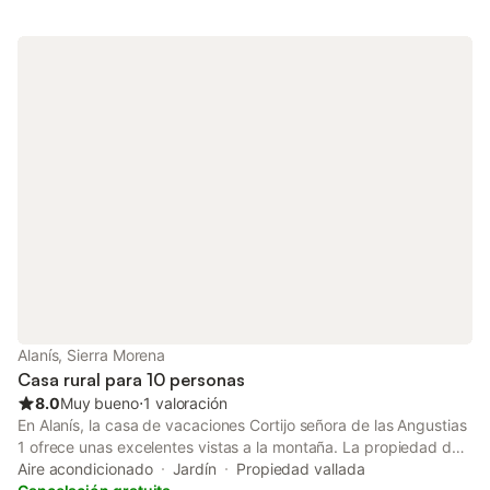
cafetera...etc. Acceso a internet wifi gratuito. Dispone de cuna y
trona para bebé. Animales bajo petición. Aire acondicionado en
toda la casa.
Alanís, Sierra Morena
Casa rural para 10 personas
8.0
Muy bueno
⋅
1 valoración
En Alanís, la casa de vacaciones Cortijo señora de las Angustias
1 ofrece unas excelentes vistas a la montaña. La propiedad de
500 m² consta de una sala de estar, una cocina, 5 dormitorios y
Aire acondicionado
Jardín
Propiedad vallada