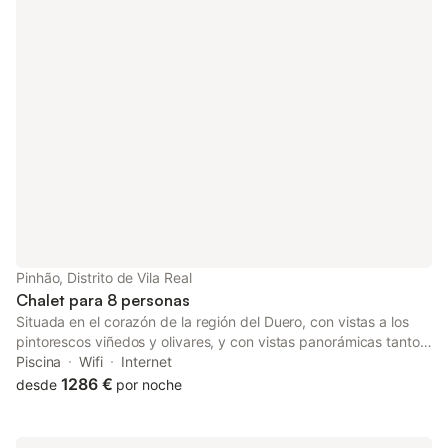
Pinhão, Distrito de Vila Real
Chalet para 8 personas
Situada en el corazón de la región del Duero, con vistas a los
pintorescos viñedos y olivares, y con vistas panorámicas tanto
desde el interior como desde el exterior, la Villa Cathy ofrece un
Piscina
Wifi
Internet
lugar de vacaciones único y romántico para toda la familia. Esta
1286 €
desde
por noche
elegante y contemporánea villa ofrece un entorno de lujo desde
el que podrá disfrutar de esta encantadora zona de Portugal.
La villa cuenta con cuatro hermosos dormitorios con baño,