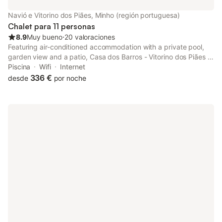
Navió e Vitorino dos Piães, Minho (región portuguesa)
Chalet para 11 personas
8.9
Muy bueno
⋅
20 valoraciones
Featuring air-conditioned accommodation with a private pool,
garden view and a patio, Casa dos Barros - Vitorino dos Piães is
located in Vitorino dos Piães. This property offers access to a
Piscina
Wifi
Internet
balcony, a pool table, free private parking and free WiFi.
336 €
desde
por noche