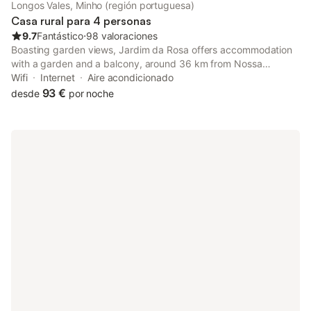
Paredes de Coura a 2,5 km. La zona es adecuada para
Longos Vales, Minho (región portuguesa)
practicar senderismo, ciclismo y pesca.
Casa rural para 4 personas
9.7
Fantástico
⋅
98 valoraciones
Boasting garden views, Jardim da Rosa offers accommodation
with a garden and a balcony, around 36 km from Nossa
Senhora da Peneda Sanctuary. This property offers access to a
Wifi
Internet
Aire acondicionado
terrace, free private parking and free WiFi.
93 €
desde
por noche