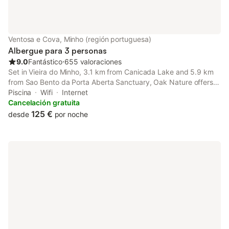
Ventosa e Cova, Minho (región portuguesa)
Albergue para 3 personas
9.0
Fantástico
⋅
655 valoraciones
Set in Vieira do Minho, 3.1 km from Canicada Lake and 5.9 km
from Sao Bento da Porta Aberta Sanctuary, Oak Nature offers
accommodation with free WiFi, a garden with an outdoor
Piscina
Wifi
Internet
swimming pool, mountain views, and access to a fitness room
Cancelación gratuita
and a sauna.
125 €
desde
por noche