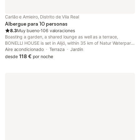
Carlão e Amieiro, Distrito de Vila Real
Albergue para 10 personas
8.3
Muy bueno
⋅
106 valoraciones
Boasting a garden, a shared lounge as well as a terrace,
BONELLI HOUSE is set in Alijó, within 35 km of Natur Waterpark
and 41 km of Mateus Palace.
Aire acondicionado
Terraza
Jardín
118 €
desde
por noche