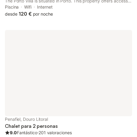
The Porto Villa is situated in Porto. This property offers access
to a terrace, free private parking and free WiFi. The property is
Piscina
Wifi
Internet
non-smoking and is located 1.6 km from FC Porto Museum.
120 €
desde
por noche
Penafiel, Douro Litoral
Chalet para 2 personas
9.0
Fantástico
⋅
201 valoraciones