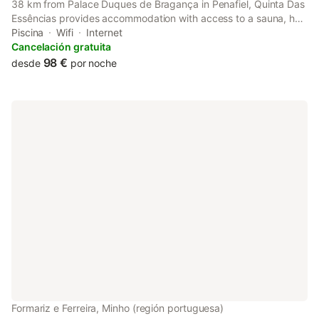
38 km from Palace Duques de Bragança in Penafiel, Quinta Das
Essências provides accommodation with access to a sauna, hot
tub and hammam. This villa features a private pool, a garden
Piscina
Wifi
Internet
and barbecue facilities.
Cancelación gratuita
98 €
desde
por noche
Formariz e Ferreira, Minho (región portuguesa)