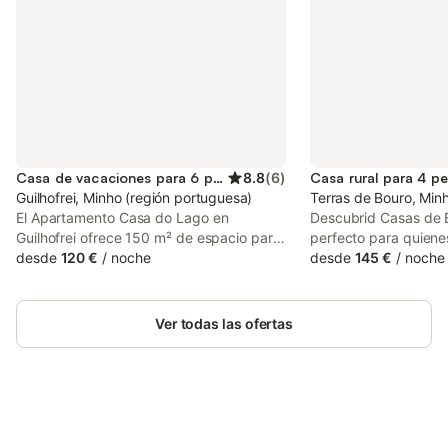
Casa de vacaciones para 6 personas
8.8
(
6
)
Casa rural para 4 p
Guilhofrei, Minho (región portuguesa)
Terras de Bouro, Min
El Apartamento Casa do Lago en
Descubrid Casas de B
Guilhofrei ofrece 150 m² de espacio para
perfecto para quiene
hasta 6 huéspedes. Disponéis de 2
desde
120 €
/
noche
tranquilidad y natura
desde
145 €
/
noche
dormitorios y 1 baño. Tenéis a vuestra
para desconectar, re
disposición una cocina privada. El
disfrutar de la majes
apartamento cuenta con aire
Amarela y los paisaje
Ver todas las ofertas
acondicionado, Wi-Fi, TV, espacio de
Comodidad moderna 
trabajo dedicado, balcón privado con
naturaleza: situado e
vistas al lago y lavadora. Podéis preparar
este moderno chalé 
comidas en la cocina bien equipada y
hasta 4 huéspedes, c
disfrutar de un ambiente interior
baños. Disfrutad de 
confortable. El espacio de trabajo os
Ahorra hasta un 10% en muchos
totalmente equipada, 
Inicia sesión