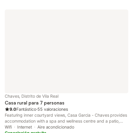
Chaves, Distrito de Vila Real
Casa rural para 7 personas
9.0
Fantástico
⋅
55 valoraciones
Featuring inner courtyard views, Casa Garcia - Chaves provides
accommodation with a spa and wellness centre and a patio,
around 16 km from Chaves Thermal Spa. Guests can benefit
Wifi
Internet
Aire acondicionado
from a balcony and an outdoor fireplace.
Cancelación gratuita