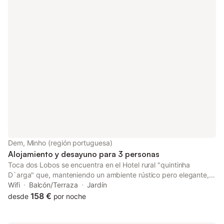
Dem, Minho (región portuguesa)
Alojamiento y desayuno para 3 personas
Toca dos Lobos se encuentra en el Hotel rural "quintinha
D`arga" que, manteniendo un ambiente rústico pero elegante,
se encuentra a 20 minutos en coche de Ponte de Lima (el
Wifi
Balcón/Terraza
Jardín
pueblo más antiguo de Portugal) ya 15 minutos en coche de la
158 €
desde
por noche
frontera española. Cuenta con una piscina al aire libre y se
puede montar a caballo por un suplemento. Toca dos Lobos