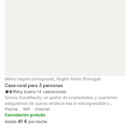
Minho (región portuguesa), Región Norte (Portugal)
Casa rural para 3 personas
8.1
Muy bueno
⋅
14 valoraciones
Somos GuestReady, un gestor de propiedades, y queremos
asegurarnos de que su estancia sea lo más agradable y
cómoda posible. Estamos disponibles 24/7 si necesita ayuda
Piscina
Wifi
Internet
durante su estancia. Tenga en cuenta que esta es una casa
Cancelación gratuita
personal, así que por favor cuide de ella como si fuera suya. La
41 €
desde
por noche
mejor forma de llegar a la propiedad es en transporte propio.