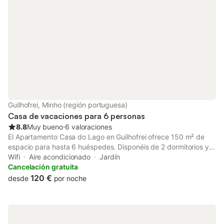
privacidad y la oport
de momentos únicos 
naturaleza.
Guilhofrei, Minho (región portuguesa)
Casa de vacaciones para 6 personas
8.8
Muy bueno
⋅
6 valoraciones
El Apartamento Casa do Lago en Guilhofrei ofrece 150 m² de
espacio para hasta 6 huéspedes. Disponéis de 2 dormitorios y 1
baño. Tenéis a vuestra disposición una cocina privada. El
Wifi
Aire acondicionado
Jardín
apartamento cuenta con aire acondicionado, Wi-Fi, TV, espacio
Cancelación gratuita
de trabajo dedicado, balcón privado con vistas al lago y
120 €
desde
por noche
lavadora. Podéis preparar comidas en la cocina bien equipada y
disfrutar de un ambiente interior confortable. El espacio de
trabajo os permite atender cualquier necesidad laboral,
mientras que el balcón ofrece un lugar para relajaros con vistas