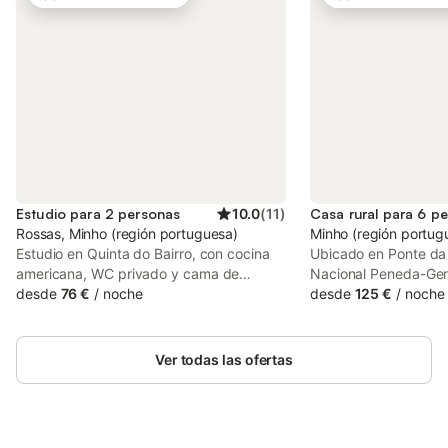
Estudio para 2 personas
10.0
(
11
)
Casa rural para 6 p
Rossas, Minho (región portuguesa)
Minho (región portugu
Estudio en Quinta do Bairro, con cocina
Ubicado en Ponte da 
americana, WC privado y cama de
Nacional Peneda-Gerê
matrimonio. Acceso a piscina compartida
desde
76 €
/
noche
Rio es un alojamiento
desde
125 €
/
noche
(Abierto de mayo a octubre) y barbacoa.
m² con capacidad pa
Casa está en medio de las montañas,
Dispone de 2 dormitor
surrunded por la naturaleza, y es supern
totalmente equipada,
Ver todas las ofertas
cerca del Parque Nacional de Gerês. Esta
Wi-Fi, TV, lavadora y
propiedad ofrece una zona exterior
para mayor confort y
compartida con piscina, jardín, terraza,
En el exterior, podréi
barbacoa y ducha exterior. La finca está
jardín privado, balcó