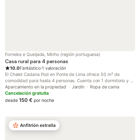
Espacio tranquilo con áreas verdes;
actividades de ocio, billar ping-pong,
cama elástica y buenas puestas de sol...
Covas tiene buenos re
Fornelos e Queijada, Minho (región portuguesa)
Casa rural para 4 personas
10.0
Fantástico
⋅
1 valoración
El Chalet Cadana Pod en Ponte de Lima ofrece 50 m² de
comodidad para hasta 4 personas. Cuenta con 1 dormitorio y 1
baño, ideal para una estancia acogedora y práctica. Disfrutad
Aparcamiento en la propiedad
Jardín
Ropa de cama
de una terraza privada al aire libre con impresionantes vistas a
Cancelación gratuita
la montaña y ventilador para vuestro confort. La kitchenette
150 €
desde
por noche
está equipada con mini nevera, hervidor, tostadora y
microondas, perfecta para preparar comidas ligeras o snacks.
El jardín es compartido, lo que os permite relajaros y disfrutar
del entorno natural durante vuestra estancia. Este alojamiento
Anfitrión estrella
es un verdadero refugio en la naturaleza, con total privacidad,
rodeado de hectáreas de bosque preservado y un ecosistema