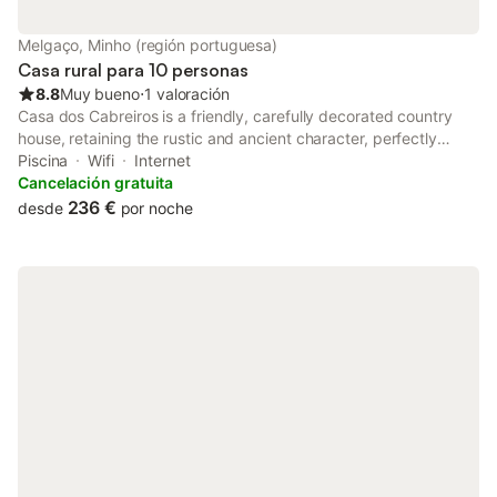
casa admite un máximo de seis huéspedes. Los propietarios
viven en l
Melgaço, Minho (región portuguesa)
Casa rural para 10 personas
8.8
Muy bueno
⋅
1 valoración
Casa dos Cabreiros is a friendly, carefully decorated country
house, retaining the rustic and ancient character, perfectly
combining the beauty of times gone by with the comfort of
Piscina
Wifi
Internet
modern times. Located in a very quiet place, Casa dos
Cancelación gratuita
Cabreiros is fully integrated in the rural life of the highlands, in
236 €
desde
por noche
concrete, in an Alvarinho wine farm, of organic production.
Come and enjoy some days of rest in the middle of the green ...