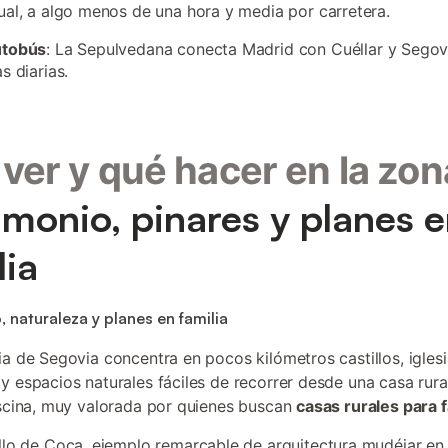
ual, a algo menos de una hora y media por carretera.
utobús
: La Sepulvedana conecta Madrid con Cuéllar y Segov
as diarias.
ver y qué hacer en la zon
imonio, pinares y planes 
lia
, naturaleza y planes en familia
ia de Segovia concentra en pocos kilómetros castillos, igles
y espacios naturales fáciles de recorrer desde una casa rura
iscina, muy valorada por quienes buscan
casas rurales para f
llo de Coca, ejemplo remarcable de arquitectura mudéjar en l