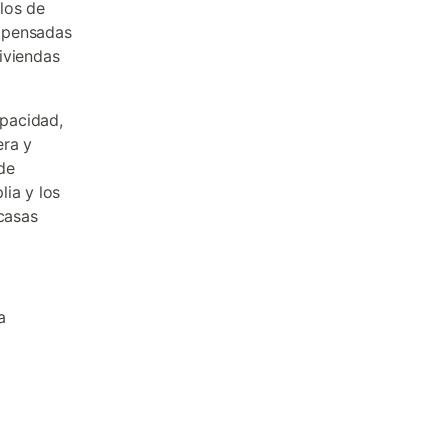
los de
o pensadas
iviendas
pacidad,
era y
de
ia y los
 casas
a