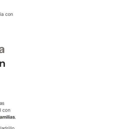
ia con
a
en
ias
l con
amilias
.
adrillo