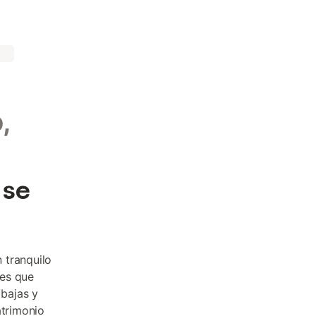
,
 se
 tranquilo
res que
 bajas y
atrimonio