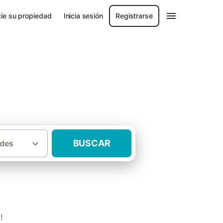
ie su propiedad
Inicia sesión
Registrarse
BUSCAR
des
·
a de Segovia
Casas rurales Sanchonuño
!