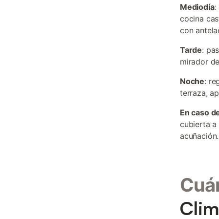
Mediodía
:
cocina cas
con antela
Tarde
: pa
mirador de
Noche
: re
terraza, a
En caso de
cubierta a
acuñación.
Cuán
Clim