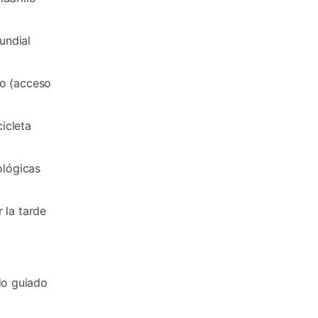
undial
no (acceso
icleta
ológicas
 la tarde
ido guiado