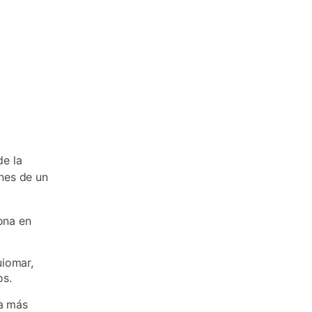
s
e la
ones de un
zona en
uiomar,
os.
da más