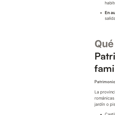
habit
En a
salid
Qué 
Patr
fami
Patrimonio
La provinc
románicas 
jardín o p
Casti