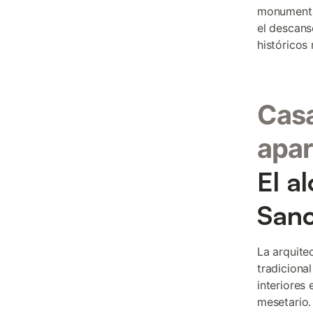
monumental
el descans
históricos
Casa
apar
El a
San
La arquite
tradiciona
interiores
mesetario.