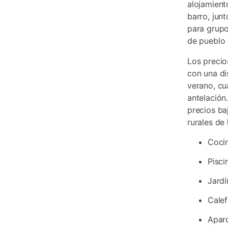
alojamient
barro, jun
para grupo
de pueblo 
Los precio
con una di
verano, c
antelación
precios ba
rurales de
Coci
Pisci
Jardí
Calef
Aparc