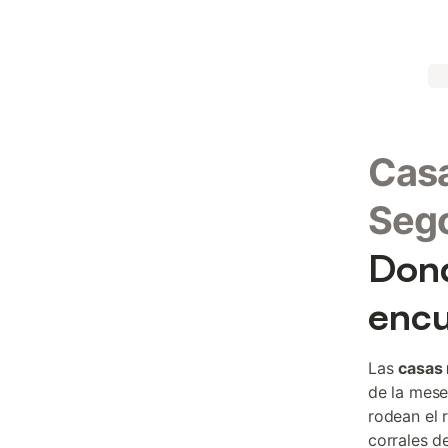
Casa
Seg
Dond
encu
Las
casas 
de la mese
rodean el 
corrales d