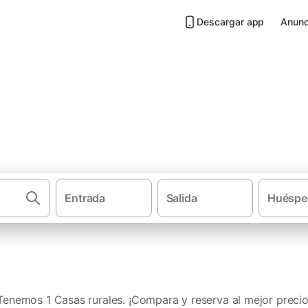
Descargar app
Anunc
 Sanchonuño
Entrada
Salida
Huéspe
·
·
Casas rurales
Castilla y León
Provinci
Tenemos 1 Casas rurales. ¡Compara y reserva al mejor precio