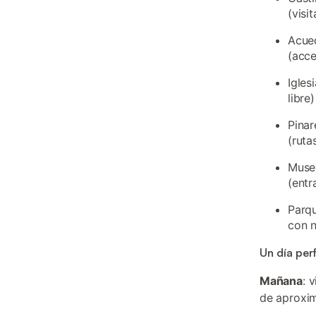
(visi
Acued
(acce
Igles
libre)
Pinar
(ruta
Muse
(entr
Parqu
con n
Un día per
Mañana
: 
de aproxim