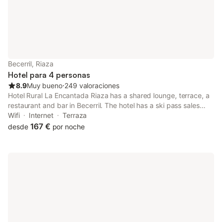
Becerril, Riaza
Hotel para 4 personas
8.9
Muy bueno
⋅
249 valoraciones
Hotel Rural La Encantada Riaza has a shared lounge, terrace, a
restaurant and bar in Becerril. The hotel has a ski pass sales
point.
Wifi
Internet
Terraza
167 €
desde
por noche