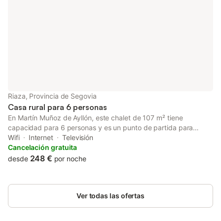
Riaza, Provincia de Segovia
Casa rural para 6 personas
En Martín Muñoz de Ayllón, este chalet de 107 m² tiene
capacidad para 6 personas y es un punto de partida para
explorar la región. La propiedad cuenta con 3 dormitorios,
Wifi
Internet
Televisión
equipados con camas de matrimonio, camas individuales y un
Cancelación gratuita
sofá cama, además de un baño y una zona de estar con
248 €
desde
por noche
chimenea. El interior dispone de una cocina con horno,
lavavajillas, microondas, tostadora y cafetera, mientras que la
lavadora, la plancha y el secador de pelo facilitan su estancia.
Ver todas las ofertas
Disfrutará de televisión de pantalla plana y conexión Wi-Fi en
toda la casa para mantenerse conectado. El salón incluye una
mesa de comedor y un sofá, creando un espacio funcional para