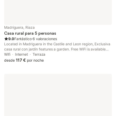
Madriguera, Riaza
Casa rural para 5 personas
9.0
Fantástico
⋅
6 valoraciones
Located in Madriguera in the Castile and Leon region, Exclusiva
casa rural con jardín features a garden. Free WiFi is available
throughout the property and Hayedo de Tejera Negra Natural
Wifi
Internet
Terraza
Park is 30 km away.
117 €
desde
por noche