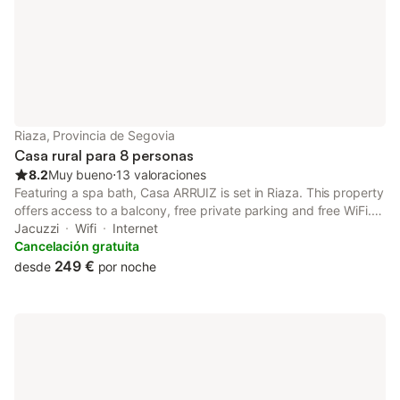
Riaza, Provincia de Segovia
Casa rural para 8 personas
8.2
Muy bueno
⋅
13 valoraciones
Featuring a spa bath, Casa ARRUIZ is set in Riaza. This property
offers access to a balcony, free private parking and free WiFi.
The property is non-smoking and is located 15 km from Hayedo
Jacuzzi
Wifi
Internet
de Tejera Negra Natural Park.
Cancelación gratuita
249 €
desde
por noche