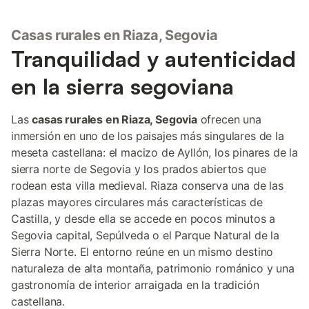
grupos o familias. En el exterior, podrá disfrutar de un jardín con
barbacoa y una zona de comedor para realizar comidas al aire
Casas rurales en Riaza, Segovia
libre. La propiedad cuenta con entrada privada y hay
aparcamiento disponible en la calle. Aunque el establecimiento
Tranquilidad y autenticidad
es para no fumadores, se admiten mascotas. El centro de la
ciudad se encuentra a 6 km, ofreciendo acceso a servicios
en la sierra segoviana
locales y puntos de interés. Tenga en cuenta que se observan
horas de silencio para garantizar un entorno agradable para
todos los residentes.
Las
casas rurales en Riaza, Segovia
ofrecen una
inmersión en uno de los paisajes más singulares de la
meseta castellana: el macizo de Ayllón, los pinares de la
sierra norte de Segovia y los prados abiertos que
rodean esta villa medieval. Riaza conserva una de las
plazas mayores circulares más características de
Castilla, y desde ella se accede en pocos minutos a
Segovia capital, Sepúlveda o el Parque Natural de la
Sierra Norte. El entorno reúne en un mismo destino
naturaleza de alta montaña, patrimonio románico y una
gastronomía de interior arraigada en la tradición
castellana.