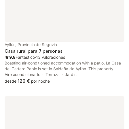
Ayllón, Provincia de Segovia
Casa rural para 7 personas
9.8
Fantástico
⋅
13 valoraciones
Boasting air-conditioned accommodation with a patio, La Casa
del Cartero Pablo is set in Saldaña de Ayllón. This property
offers access to a balcony and free private parking. The
Aire acondicionado
Terraza
Jardín
country house also offers facilities for disabled guests.
120 €
desde
por noche