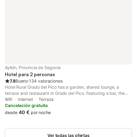
Ayllón, Provincia de Segovia
Hotel para 2 personas
7.8
Bueno
⋅
134 valoraciones
Hotel Rural Grado del Pico has a garden, shared lounge, a
terrace and restaurant in Grado del Pico. Featuring a bar, the
property is located within 35 km of Hayedo de Tejera Negra
Wifi
Internet
Terraza
Natural Park. The hotel features family rooms.
Cancelación gratuita
40 €
desde
por noche
Ver todas las ofertas