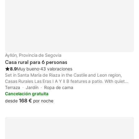
Ayllón, Provincia de Segovia
Casa rural para 6 personas
8.9
Muy bueno
⋅
43 valoraciones
Set in Santa María de Riaza in the Castile and Leon region,
Casas Rurales Las Eras I A Y II B features a patio. With quiet
street views, this accommodation offers a balcony. Every room
Terraza
Jardín
Ropa de cama
has a flat-screen TV with cable channels.
Cancelación gratuita
168 €
desde
por noche