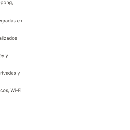
-pong,
egradas en
alizados
ey y
rivadas y
cos, Wi-Fi