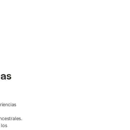
das
riencias
cestrales.
 los