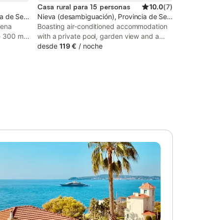
Casa rural para 15 personas
10.0
(
7
)
ia de Segovia
Nieva (desambiguación), Provincia de Segovia
lena
Boasting air-conditioned accommodation
de 300 m²
with a private pool, garden view and a
 de hasta
balcony, LA ANTIGUA TABERNA is
desde
119 €
/
noche
 de la
situated in Nieva. With city views, this
metros de
accommodation offers a patio.
ueducto
anidad, y
 Sierra de
eal para
egión. La
odos con
almente
canales
aje. La
personas
iedad
los
odéis