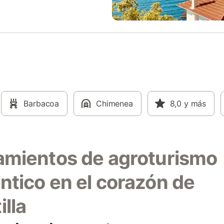
ueda relajarse y disfrutar. Una
relajaros en la terraza, refrescaro
ia de turismo rural única en
piscina exterior privada y disfrut
y León, perfecta para
barbacoa al aire libre. Podéis exp
ones familiares o simplemente
paisaje castellano con los cuadric
onectar del ritmo de la ciudad
disponibles para los huéspedes o
jamiento rural con todo el confort.
divertiros en la sala de juegos co
pong, futbolín, mesa de hockey 
karaoke. Para estancias superior
semana, el servicio de limpieza c
cambio de ropa de cama y toalla
Barbacoa
Chimenea
incluido. Se admiten mascotas ba
8,0
y más
petición. El check-in y check-out
flexibles y sujetos a disponibilida
amientos de agroturismo
ntico en el corazón de
illa