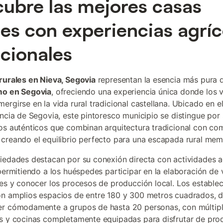
ubre las mejores casas
les con experiencias agríc
icionales
rurales en Nieva, Segovia
representan la esencia más pura d
mo en Segovia
, ofreciendo una experiencia única donde los v
ergirse en la vida rural tradicional castellana. Ubicado en e
incia de Segovia, este pintoresco municipio se distingue por
os auténticos que combinan arquitectura tradicional con c
creando el equilibrio perfecto para una escapada rural mem
iedades destacan por su conexión directa con actividades a
 permitiendo a los huéspedes participar en la elaboración de 
les y conocer los procesos de producción local. Los estable
n amplios espacios de entre 180 y 300 metros cuadrados, 
er cómodamente a grupos de hasta 20 personas, con múltip
s y cocinas completamente equipadas para disfrutar de pro