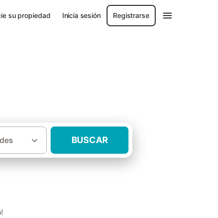
ie su propiedad
Inicia sesión
Registrarse
BUSCAR
des
·
Casas rurales Nieva (desambiguación)
!