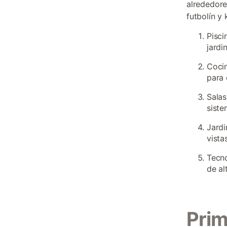
alrededore
futbolín y
Pisci
jardi
Cocin
para 
Salas
siste
Jardi
vista
Tecno
de al
Pri