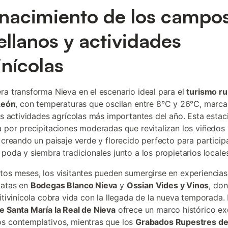
enacimiento de los campo
ellanos y actividades
inícolas
ra transforma Nieva en el escenario ideal para el
turismo ru
 León
, con temperaturas que oscilan entre 8°C y 26°C, marca
las actividades agrícolas más importantes del año. Esta estac
a por precipitaciones moderadas que revitalizan los viñedo
, creando un paisaje verde y florecido perfecto para participa
 poda y siembra tradicionales junto a los propietarios locales
tos meses, los visitantes pueden sumergirse en experiencias
catas en
Bodegas Blanco Nieva
y
Ossian Vides y Vinos
, don
vitivinícola cobra vida con la llegada de la nueva temporada.
e Santa María la Real de Nieva
ofrece un marco histórico ex
s contemplativos, mientras que los
Grabados Rupestres d