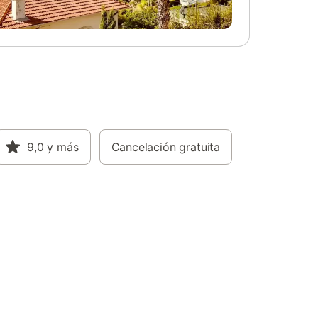
s en la
ar de una
lorar el
iclos
n ping-
y
es a una
on
s está
jo
9,0
y más
Cancelación gratuita
 son
d.