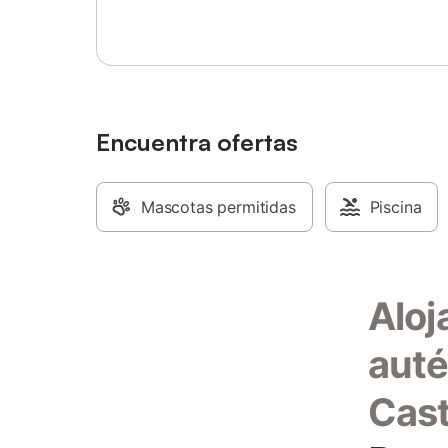
todos los servicios y el confort necesarios
familia p
para hacer de su estancia una experiencia
experienc
única e irrepetible.
Castilla 
celebraci
para desc
en un alo
Encuentra ofertas
Mascotas permitidas
Piscina
Aloj
auté
Cast