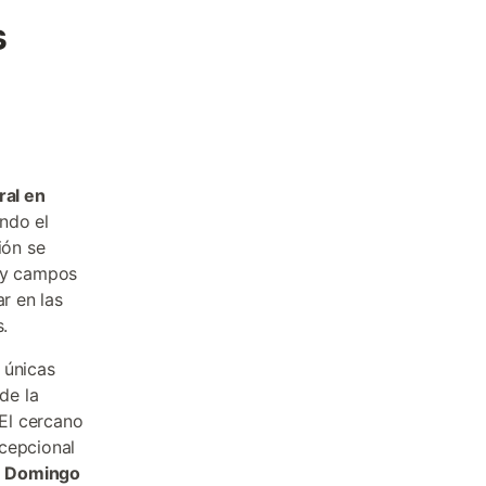
s
ral en
ndo el
ión se
s y campos
r en las
.
 únicas
de la
 El cercano
cepcional
e Domingo