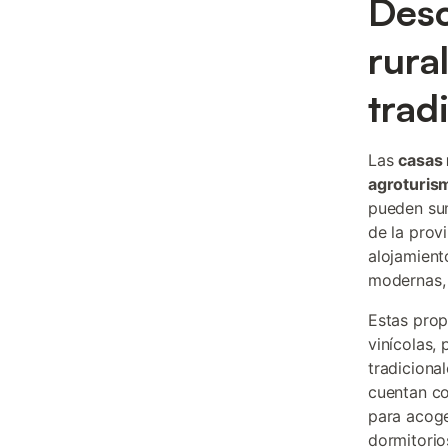
Desc
rura
trad
Las
casas 
agroturis
pueden sum
de la prov
alojamient
modernas, 
Estas prop
vinícolas,
tradiciona
cuentan co
para acog
dormitorio