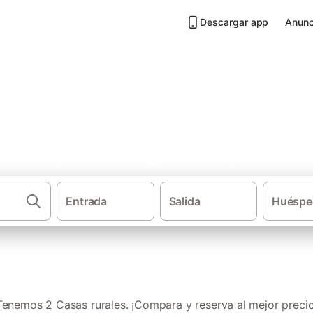
Descargar app
Anunc
Nieva (desambiguación)
Entrada
Salida
Huéspe
·
·
Casas rurales
Castilla y León
Provincia de Segovia
Tenemos 2 Casas rurales. ¡Compara y reserva al mejor precio