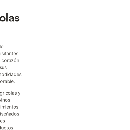
olas
el
isitantes
l corazón
 sus
omodidades
orable.
grícolas y
vinos
cimientos
diseñados
les
ductos