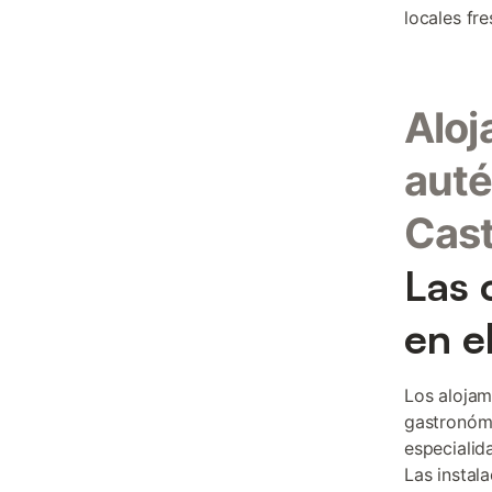
locales fre
Aloj
auté
Cast
Las 
en e
Los alojam
gastronómi
especialid
Las instal