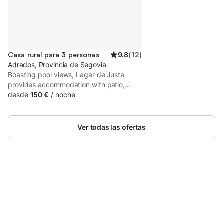
Casa rural para 3 personas
9.8
(
12
)
Adrados, Provincia de Segovia
Boasting pool views, Lagar de Justa
provides accommodation with patio,
around 32 km from Peñafiel Castle.
desde
150 €
/
noche
Private parking is available on site. The
country house features garden views, a
sun terrace, a 24-hour front desk, and
Ver todas las ofertas
free WiFi is available.
Ahorra hasta un 10% en muchos
Inicia sesión
alojamientos con tu cuenta.