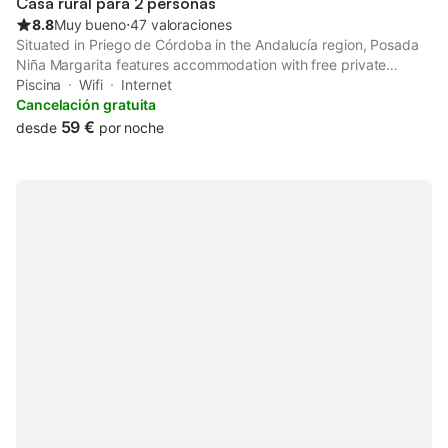
Casa rural para 2 personas
chapuzón y refrescarnos en verano y l
8.8
Muy bueno
⋅
47 valoraciones
Situated in Priego de Córdoba in the Andalucía region, Posada
Niña Margarita features accommodation with free private
parking. The property has mountain and pool views.
Piscina
Wifi
Internet
Cancelación gratuita
59 €
desde
por noche