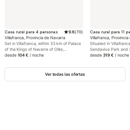
Casa rural para 4 personas
9.6
(
70
)
Casa rural para 11 p
Villafranca, Provincia de Navarra
Villafranca, Provinci
Set in Villafranca, within 33 km of Palace
Situated in Villafran
of the Kings of Navarre of Olite,
Sendaviva Park and 
Apartamento rural Las Cañas Esencia de
desde
104 €
/
noche
of the Kings of Navar
desde
319 €
/
noche
Bardenas offers accommodation with air
Rural La Pinta- Send
conditioning. Free WiFi is available
features air-conditi
throughout the property and Sendaviva
with a patio and free 
Ver todas las ofertas
Park is 25 km away.
Ahorra hasta un 10% en muchos
Inicia sesión
alojamientos con tu cuenta.