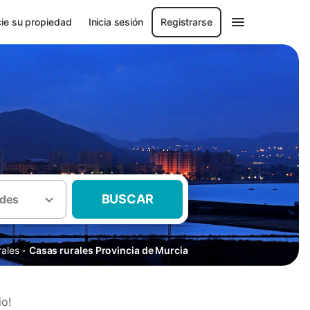
ie su propiedad
Inicia sesión
Registrarse
BUSCAR
des
·
rales
Casas rurales Provincia de Murcia
io!