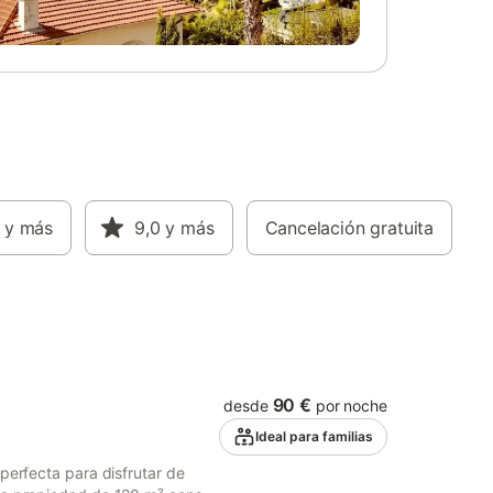
rán la
de la zona. El pueblo tiene todo lo que
e los
necesita, incluyendo restaurantes, bares,
d.
bancos, gasolinera, centro médico y está
a solo 7 minutos a pie de la villa.
Características principales Piscina privada
(climatizada con cargo adicional) Terraza
privada en la azotea y zona de barbacoa
Orientación sur Amplia zona de estar de
planta abierta Cocina Acceso directo a la
piscina desde las 3 habitaciones
y más
Cerraduras inteligentes (no se requieren
9,0
y más
Cancelación gratuita
llaves) Wifi rápido gratuito Smart TV La
propiedad se encuentra a 1 km de Sucina,
a 1 km del restaurante La Mario, a 1 km
del restaurante Taj Classic, a 1 km del
restaur
90 €
desde
por noche
Ideal para familias
perfecta para disfrutar de