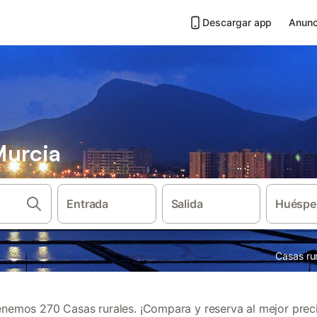
Descargar app
Anunc
Murcia
Entrada
Salida
Huéspe
Casas ru
nemos 270 Casas rurales. ¡Compara y reserva al mejor prec