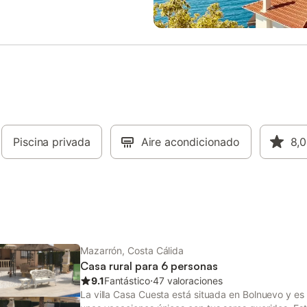
 con el sol naciente con vistas al
medianoche. Las familias aprecia
ner un buen almuerzo en el
zona de juegos compartida dond
te adyacente o en el restaurante
niños pueden jugar con segurida
to deportivo cercano. Todo es
 A 20 minutos en coche se
a La Manga, donde también
a la playa del Mar Mediterráneo.
lla de Mar' hay varios
ntes y hay un supermercado a 1,5
 casa. Varios grandes
ados (incluyendo Dia, Lidl, Aldi,
Piscina privada
Aire acondicionado
8,0
), tiendas y centros de
imiento se pueden encontrar en el
pueblo de 'Los Alcazares' a unos
os en coche. Por supuesto, hay
ugares de inte
Mazarrón, Costa Cálida
Casa rural para 6 personas
9.1
Fantástico
⋅
47 valoraciones
La villa Casa Cuesta está situada en Bolnuevo y es 