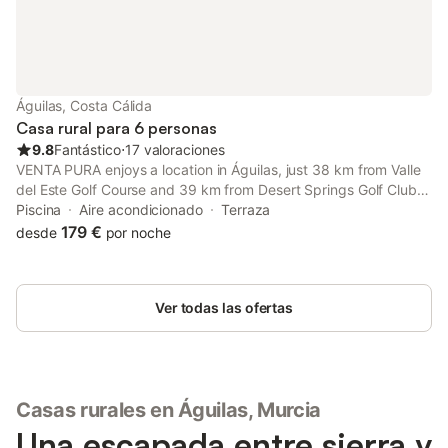
Águilas, Costa Cálida
Casa rural para 6 personas
9.8
Fantástico
⋅
17 valoraciones
VENTA PURA enjoys a location in Águilas, just 38 km from Valle
del Este Golf Course and 39 km from Desert Springs Golf Club.
This villa has a private pool, a garden and free private parking.
Piscina
Aire acondicionado
Terraza
179 €
desde
por noche
Ver todas las ofertas
Casas rurales en Águilas, Murcia
Una escapada entre sierra y