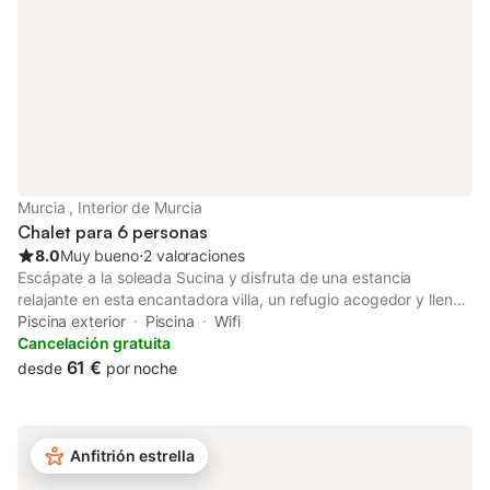
Murcia , Interior de Murcia
Chalet para 6 personas
8.0
Muy bueno
⋅
2 valoraciones
Escápate a la soleada Sucina y disfruta de una estancia
relajante en esta encantadora villa, un refugio acogedor y lleno
de carácter que ofrece el equilibrio perfecto entre comodidad y
Piscina exterior
Piscina
Wifi
tranquilidad. Con amplias habitaciones, comodidades modernas
Cancelación gratuita
y un jardín privado, es ideal para familias, parejas o grupos que
61 €
desde
por noche
buscan una escapada serena bajo el sol español. 🛏️ Tres
cómodas habitaciones para alojar hasta 6 huéspedes: 1 x Cama
Super King 1 x Cama King 1 x Habitación doble con dos camas
individuales Todas las habitaciones incluyen ropa de cama,
Anfitrión estrella
toallas y espacio de almacenamiento. 🚿 Baños: Dos baños