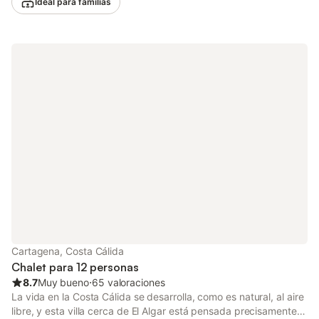
Ideal para familias
petición, podéis disponer de cuna y trona para bebé. En el
exterior privado disfrutaréis de piscina, jardín, muebles de
jardín, piscina infantil, terraza abierta y barbacoa. El bonito
porche de Villa Miantojo ofrece sombra y agradables vistas a la
piscina y el jardín, el lugar perfecto para relajaros y disfrutar del
sol. Desde la villa tendréis acceso a una zona ideal para
senderismo, ciclismo y observación de aves. El bar, cafetería o
restaurante más cercano, "El Faro", está a solo 200 m. El
supermercado más próximo se encuentra a entre 200 y 400 m.
Las playas cercanas, como Playa de Las Moreras y Playa
Bolnuevo, están a unos 10,7 km. El aeropuerto de Murcia está a
unos 51,8 km. Hay aparcamiento gratuito en la propiedad. Se
admiten mascotas excepto en vacaciones de verano. No se
permiten fiestas. ¡Bienvenidos a Villa Miantojo en Mazarrón!
Cartagena, Costa Cálida
Chalet para 12 personas
8.7
Muy bueno
⋅
65 valoraciones
La vida en la Costa Cálida se desarrolla, como es natural, al aire
libre, y esta villa cerca de El Algar está pensada precisamente