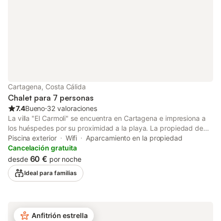
Smart
Cartagena, Costa Cálida
Chalet para 7 personas
7.4
Bueno
⋅
32 valoraciones
La villa "El Carmoli" se encuentra en Cartagena e impresiona a
los huéspedes por su proximidad a la playa. La propiedad de
160 m² consta de una sala de estar, una cocina bien equipada,
Piscina exterior
Wifi
Aparcamiento en la propiedad
3 dormitorios y 1 baño, así como un aseo adicional y tiene
Cancelación gratuita
capacidad para 8 personas. Los servicios adicionales incluyen
60 €
desde
por noche
un espacio de trabajo dedicado a la oficina en casa, televisión
Ideal para familias
por cable, aire acondicionado en el salón, ventilador y lavadora.
También hay disponible una cuna. ¡Bienvenido a nuestro
impresionante alquiler de vacaciones! Esta propiedad cuenta
con una serie de servicios de lujo para su disfrute. Entre en su
Anfitrión estrella
propio oasis privado al aire libre, con piscina climatizada y un