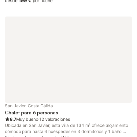
199 €
desde
por noche
las playas y las atracciones locales! Perfecta para familias
numerosas, grupos de golf o amigos que viajan juntos, esta villa
de dos plantas tiene capacidad para 12 personas y ofrece
piscina privada, una soleada terraza en la azotea y todas las
comodidades para una estancia relajante. Distribución del
alojamiento Planta principal (capacidad para 6 personas) •
Dormitorio principal con 2 camas individuales y baño en suite •
2 dormitorios con camas individuales que comparten un baño •
Salón-comedor diáfano con sofá cama • Cocina totalmente
equipada • Acceso directo a la terraza y al comedor exterior
Planta baja – Suite de invitados (capacidad para 6 personas) •
2 dormitorios con camas individuales • Zona diáfana de salón y
cocina • Cuarto de baño compartido con ducha • Ideal para
familias o grupos que buscan privacidad Espacios exteriores ☀️
Gran piscina privada (calefacción opcional) ☀️ Azotea con
vistas panorámicas ☀️ Barbacoa, pérgola y comedor al aire libre
☀️ Ducha exterior y patios soleados Ubicación privilegiada ⛳
San Javier, Costa Cálida
Campo de golf Sierra – a poca distancia a pie �
Chalet para 6 personas
8.7
Muy bueno
⋅
12 valoraciones
Ubicada en San Javier, esta villa de 134 m² ofrece alojamiento
cómodo para hasta 6 huéspedes en 3 dormitorios y 1 baño.