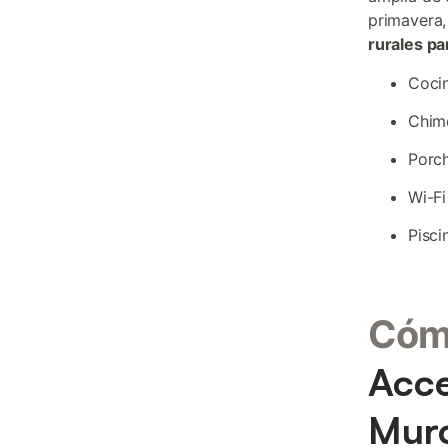
primavera,
rurales pa
Coci
Chime
Porch
Wi-Fi
Pisci
Cómo
Acce
Murc