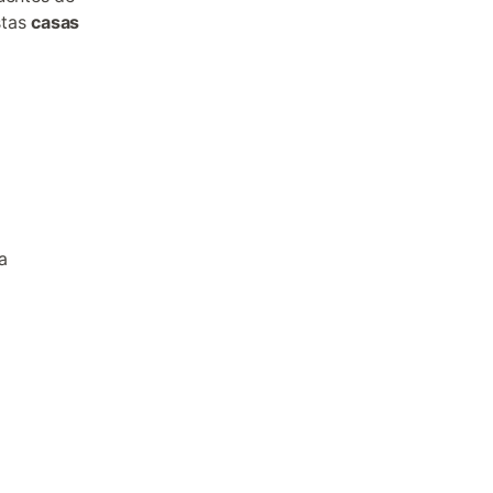
stas
casas
a