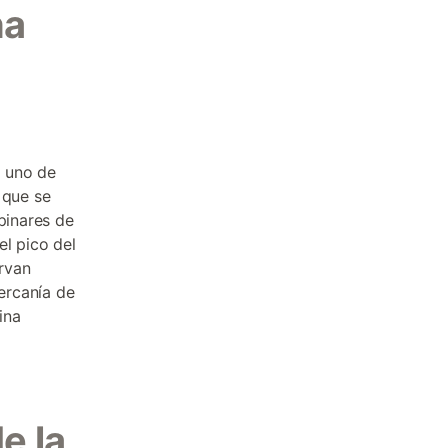
ña
r uno de
 que se
pinares de
el pico del
rvan
cercanía de
ina
e la