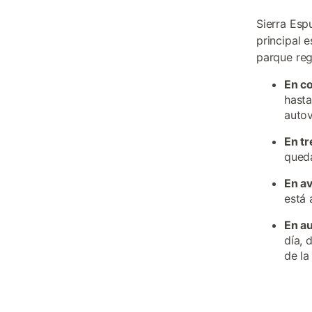
Sierra Esp
principal e
parque reg
En c
hasta
autov
En tr
queda
En a
está 
En a
día, 
de la 