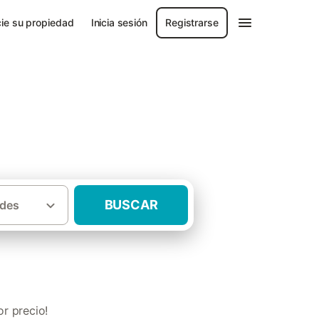
ie su propiedad
Inicia sesión
Registrarse
BUSCAR
des
s rurales para 2 personas Sierra Espuña
r precio!