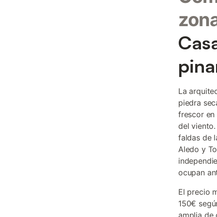
zon
Casa
pina
La arquite
piedra sec
frescor en
del viento
faldas de 
Aledo y To
independie
ocupan ant
El precio 
150€ según
amplia de 