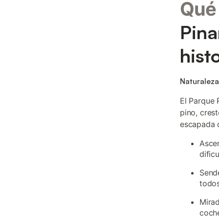
Qué 
Pina
hist
Naturaleza
El Parque 
pino, cres
escapada
Ascen
dific
Sende
todos
Mirad
coch