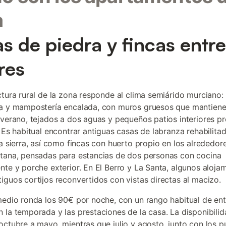
a
s de piedra y fincas entre
res
ctura rural de la zona responde al clima semiárido murciano:
a y mampostería encalada, con muros gruesos que mantiene
 verano, tejados a dos aguas y pequeños patios interiores p
. Es habitual encontrar antiguas casas de labranza rehabilitad
la sierra, así como fincas con huerto propio en los alrededor
tana, pensadas para estancias de dos personas con cocina
nte y porche exterior. En El Berro y La Santa, algunos aloja
iguos cortijos reconvertidos con vistas directas al macizo.
medio ronda los 90€ por noche, con un rango habitual de en
 la temporada y las prestaciones de la casa. La disponibili
octubre a mayo, mientras que julio y agosto, junto con los 