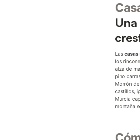
Casa
Una 
cres
Las
casas 
los rincon
alza de ma
pino carra
Morrón de 
castillos,
Murcia cap
montaña se
Cómo