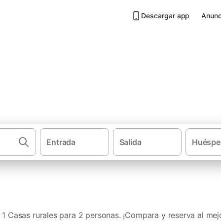
Descargar app
Anunc
a 2 personas en Sierra Espuña
Entrada
Salida
Huéspe
·
·
Casas rurales
Provincia de Murcia
Casa
1 Casas rurales para 2 personas. ¡Compara y reserva al mejo