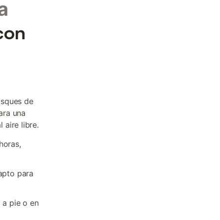
a
con
osques de
para una
aire libre.
horas,
 apto para
 a pie o en