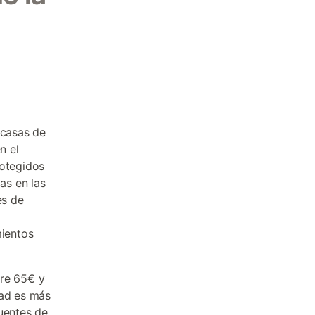
 casas de
n el
rotegidos
as en las
es de
mientos
tre 65€ y
dad es más
puentes de