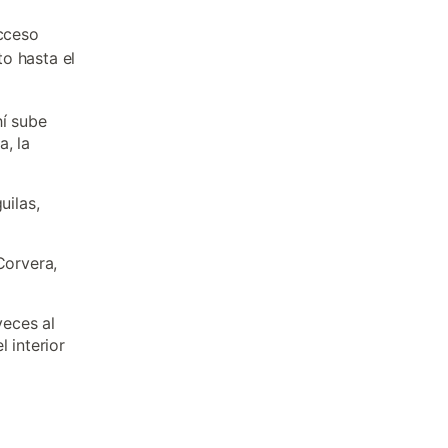
acceso
to hasta el
hí sube
, la
uilas,
Corvera,
veces al
 interior