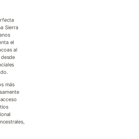
rfecta
na Sierra
ranos
nta el
acoas al
n desde
ciales
ado.
os más
osamente
s acceso
tios
ional
ncestrales,