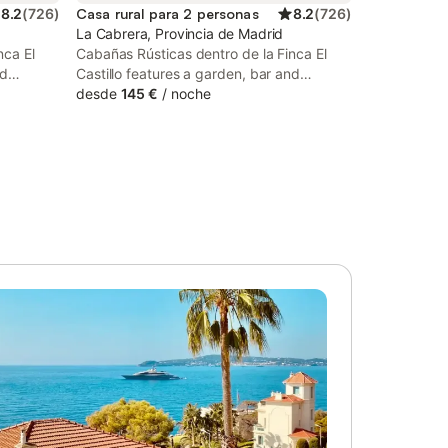
8.2
(
726
)
Casa rural para 2 personas
8.2
(
726
)
La Cabrera, Provincia de Madrid
nca El
Cabañas Rústicas dentro de la Finca El
nd
Castillo features a garden, bar and
 There is
barbecue facilities in La Cabrera. There is
desde
145 €
/
noche
rivate
an on-site restaurant, plus free private
e.
parking and free WiFi are available.