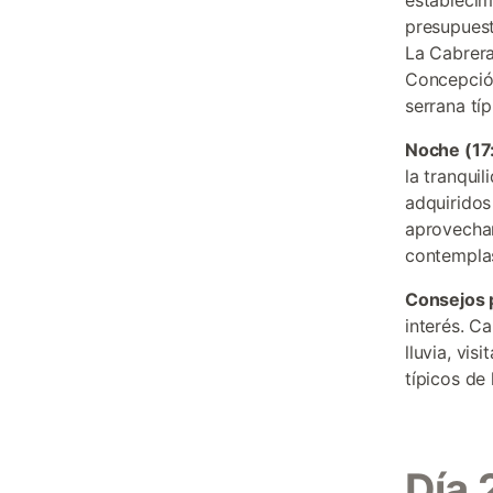
establecim
presupuest
La Cabrera
Concepción
serrana típ
Noche (17
la tranqui
adquiridos
aprovechan
contemplas
Consejos 
interés. C
lluvia, vi
típicos de 
Día 