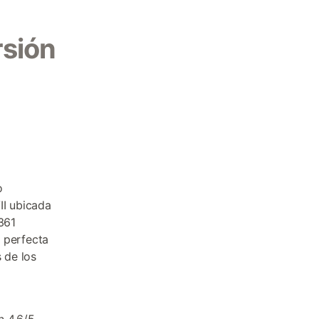
rsión
o
II ubicada
361
 perfecta
 de los