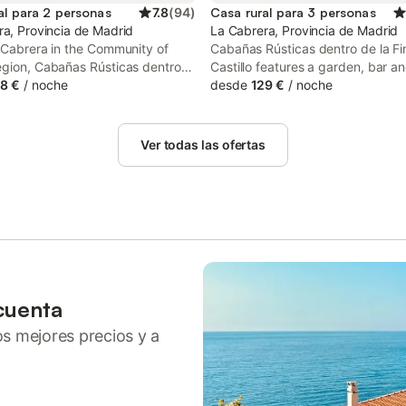
al para 2 personas
7.8
(
94
)
Casa rural para 3 personas
ra, Provincia de Madrid
La Cabrera, Provincia de Madrid
 Cabrera in the Community of
Cabañas Rústicas dentro de la Fi
egion, Cabañas Rústicas dentro
Castillo features a garden, bar a
a El Castillo offers
8 €
/
noche
barbecue facilities in La Cabrera.
desde
129 €
/
noche
ation with access to a fitness
an on-site restaurant, plus free p
his holiday home features a
parking and free WiFi are availabl
pool, a garden and barbecue
Ver todas las ofertas
cuenta
ros mejores precios y a