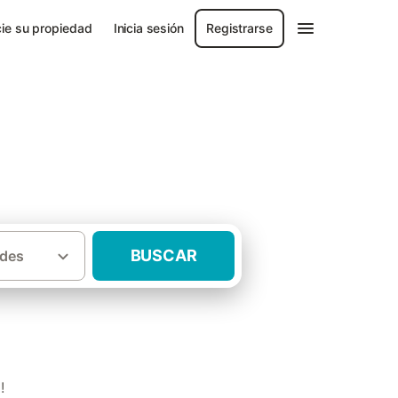
ie su propiedad
Inicia sesión
Registrarse
BUSCAR
des
·
·
Sierra Norte
Casas rurales La Cabrera
!