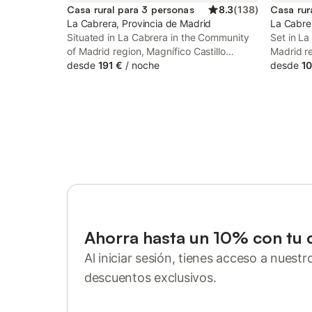
Casa rural para 3 personas
8.3
(
138
)
Casa rur
La Cabrera, Provincia de Madrid
La Cabre
Situated in La Cabrera in the Community
Set in La
of Madrid region, Magnífico Castillo
Madrid r
privado, elevado en la roca features a
desde
191 €
/
noche
de la Finc
desde
10
balcony and garden views. This chalet has
accommod
a pool with a view, a garden and free
centre. T
private parking.
private 
facilities.
Ahorra hasta un 10% con tu 
Al iniciar sesión, tienes acceso a nuest
descuentos exclusivos.
Inicia sesión o regístrate