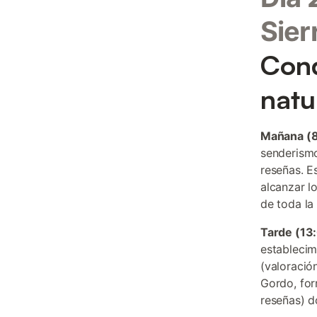
Sier
Conq
natu
Mañana (8
senderismo
reseñas. E
alcanzar l
de toda la
Tarde (13
establecim
(valoració
Gordo, for
reseñas) d