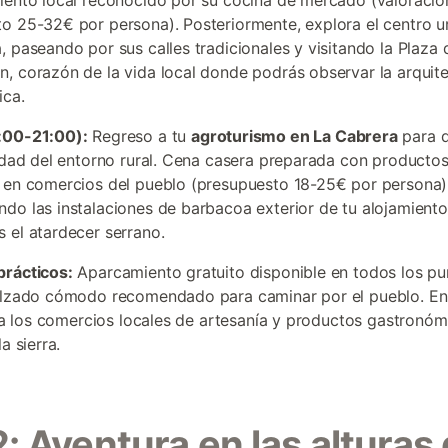
iento local reconocido por su cocina de mercado (valoración
o 25-32€ por persona). Posteriormente, explora el centro 
, paseando por sus calles tradicionales y visitando la Plaza 
, corazón de la vida local donde podrás observar la arquit
ica.
:00-21:00):
Regreso a tu
agroturismo en La Cabrera
para d
lidad del entorno rural. Cena casera preparada con productos
 en comercios del pueblo (presupuesto 18-25€ por persona)
do las instalaciones de barbacoa exterior de tu alojamiento
 el atardecer serrano.
prácticos:
Aparcamiento gratuito disponible en todos los pu
alzado cómodo recomendado para caminar por el pueblo. En
sita los comercios locales de artesanía y productos gastronó
la sierra.
2: Aventura en las alturas 