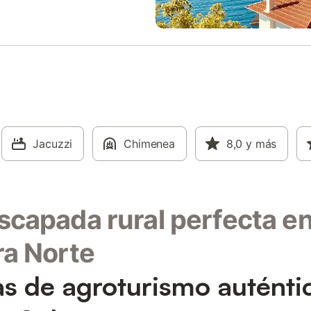
Jacuzzi
Chimenea
8,0
y más
scapada rural perfecta en
ra Norte
as de agroturismo auténti