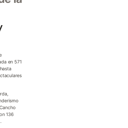
y
e
ada en 571
 hasta
ctaculares
rda,
enderismo
a Cancho
con 136
.