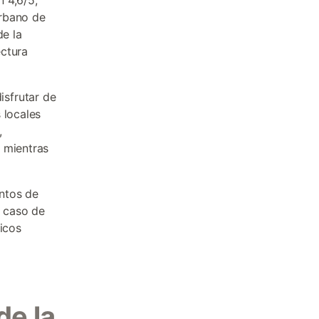
 4,6/5,
urbano de
de la
ectura
isfrutar de
 locales
,
 mientras
ntos de
 caso de
micos
de la