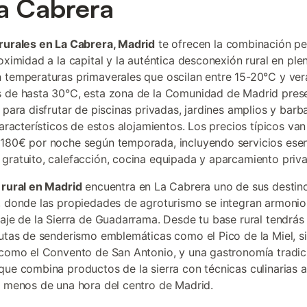
a Cabrera
rurales en La Cabrera, Madrid
te ofrecen la combinación pe
oximidad a la capital y la auténtica desconexión rural en ple
 temperaturas primaverales que oscilan entre 15-20°C y ve
 de hasta 30°C, esta zona de la Comunidad de Madrid prese
l para disfrutar de piscinas privadas, jardines amplios y barb
 característicos de estos alojamientos. Los precios típicos va
180€ por noche según temporada, incluyendo servicios esen
gratuito, calefacción, cocina equipada y aparcamiento priv
 rural en Madrid
encuentra en La Cabrera uno de sus destin
, donde las propiedades de agroturismo se integran armoni
saje de la Sierra de Guadarrama. Desde tu base rural tendrá
rutas de senderismo emblemáticas como el Pico de la Miel, si
 como el Convento de San Antonio, y una gastronomía tradic
que combina productos de la sierra con técnicas culinarias a
a menos de una hora del centro de Madrid.