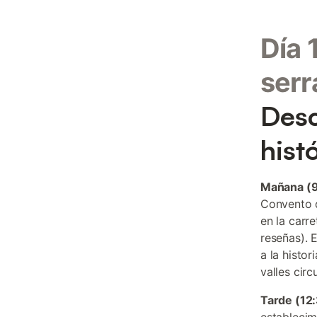
Día 
serr
Desc
hist
Mañana (9
Convento d
en la carr
reseñas). 
a la histo
valles cir
Tarde (12