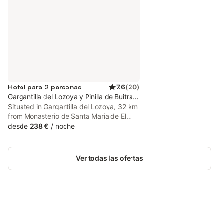
Hotel para 2 personas
7.6
(
20
)
Gargantilla del Lozoya y Pinilla de Buitrago, Provincia de Madrid
Situated in Gargantilla del Lozoya, 32 km
from Monasterio de Santa Maria de El
Paular, Posada Rural SPA Granja LA
desde
238 €
/
noche
TEJERA de Lozoya features
accommodation with a fitness centre,
free private parking, a garden and a
Ver todas las ofertas
shared lounge.
Ahorra hasta un 10% en muchos
Inicia sesión