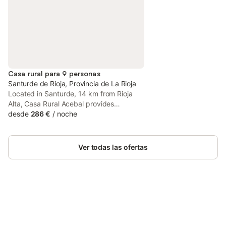
Casa rural para 9 personas
Santurde de Rioja, Provincia de La Rioja
Located in Santurde, 14 km from Rioja
Alta, Casa Rural Acebal provides
accommodation with ski-to-door access,
desde
286 €
/
noche
free private parking, a garden and a
terrace. The 3-star country house has
mountain views and is 25 km from Suso &
Ver todas las ofertas
Yuso monasteries.
Ahorra hasta un 10% en muchos
Inicia sesión
alojamientos con tu cuenta.