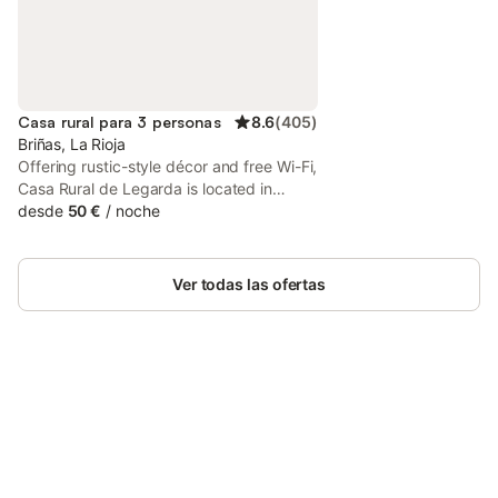
Casa rural para 3 personas
8.6
(
405
)
Briñas, La Rioja
Offering rustic-style décor and free Wi-Fi,
Casa Rural de Legarda is located in
Briñas, in Rioja Alta. This cosy guest
desde
50 €
/
noche
house is 35 minutes by car from Logroño
and Vitoria. Each room features heating,
a flat-screen TV and a wardrobe.
Ver todas las ofertas
Ahorra hasta un 10% en muchos
Inicia sesión
alojamientos con tu cuenta.