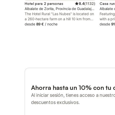
Hotel para 2 personas
8.4
(
1132
)
Casa rur
Albalate de Zorita, Provincia de Guadalajara
Albalate 
The Hotel Rural "Las Nubes" is located on
Featurin
a 260-hectare farm on a hill 10 km from
with a pr
Albalate de Zorita, a 1-hour drive from
desde
89 €
/
noche
Desconexi
desde
91
Madrid. It offers a seasonal outdoor pool
set in Al
and stylish accommodation with a private
and quiet
balcony.
free WiFi
Ahorra hasta un 10% con tu 
Al iniciar sesión, tienes acceso a nuest
descuentos exclusivos.
Inicia sesión o regístrate