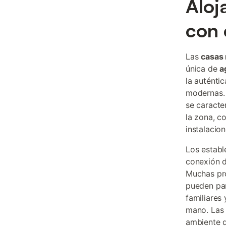
Aloj
con
Las
casas 
única de
a
la auténti
modernas. 
se caracte
la zona, c
instalacio
Los estab
conexión d
Muchas pr
pueden par
familiares
mano. Las 
ambiente d