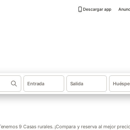
Descargar app
Anunc
lbalate de Zorita
Entrada
Salida
Huéspe
·
·
·
Casas rurales
Castilla-La Mancha
La Alcarria
Provincia de Guad
Tenemos 9 Casas rurales. ¡Compara y reserva al mejor precio