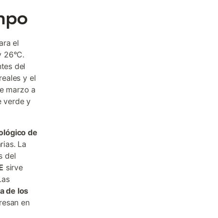
ampo
ara el
y 26°C.
ntes del
reales y el
de marzo a
e verde y
ológico de
rias. La
s del
E
sirve
Las
a de los
resan en