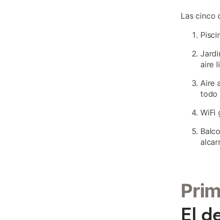
Las cinco 
Pisci
Jardi
aire l
Aire 
todo 
WiFi 
Balco
alcar
Pri
El d