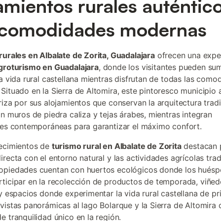
amientos rurales auténtic
 comodidades modernas
rurales en Albalate de Zorita, Guadalajara
ofrecen una expe
groturismo en Guadalajara
, donde los visitantes pueden su
ca vida rural castellana mientras disfrutan de todas las como
Situado en la Sierra de Altomira, este pintoresco municipio 
riza por sus alojamientos que conservan la arquitectura tradi
on muros de piedra caliza y tejas árabes, mientras integran
nes contemporáneas para garantizar el máximo confort.
lecimientos de
turismo rural en Albalate de Zorita
destacan 
irecta con el entorno natural y las actividades agrícolas trad
opiedades cuentan con huertos ecológicos donde los hués
ticipar en la recolección de productos de temporada, viñe
 y espacios donde experimentar la vida rural castellana de p
vistas panorámicas al lago Bolarque y la Sierra de Altomira 
e tranquilidad único en la región.