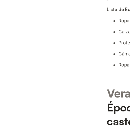
Lista de E
Ropa 
Calz
Prote
Cámar
Ropa 
Ver
Époc
cast