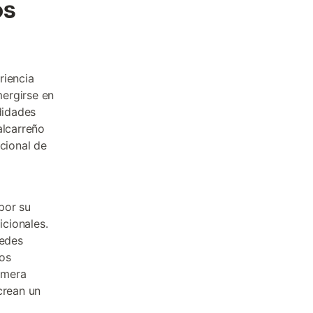
os
riencia
mergirse en
didades
alcarreño
cional de
por su
icionales.
pedes
dos
rimera
crean un