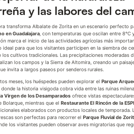
rreña y las labores del c
ra transforma Albalate de Zorita en un escenario perfecto p
mo en Guadalajara
, con temperaturas que oscilan entre 8°C 
ión marca el inicio de las actividades agrícolas más importa
 ideal para que los visitantes participen en la siembra de ce
 los cultivos tradicionales. Las precipitaciones moderadas 
alizan los campos y la Sierra de Altomira, creando un paisaj
que invita a largos paseos por senderos rurales.
tos meses, los huéspedes pueden explorar el
Parque Arque
, donde la historia visigoda cobra vida entre las ruinas milena
 la Virgen de los Desamparados
ofrece vistas espectaculare
 Bolarque, mientras que el
Restaurante El Rincón de la ESP
dicionales elaborados con productos locales de temporada. 
escas son perfectas para recorrer el
Parque Fluvial de Zorit
nde los visitantes pueden observar aves migratorias que reg