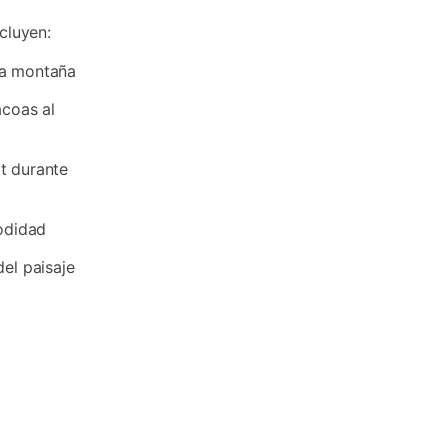
cluyen:
la montaña
coas al
rt durante
odidad
del paisaje