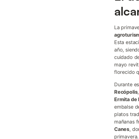
alca
La primave
agroturis
Esta estac
año, siendo
cuidado de
mayo revit
florecido 
Durante es
Recópolis
Ermita de
embalse de
platos tra
mañanas fr
Canes
, do
primavera.