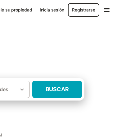
ie su propiedad
Inicia sesión
Registrarse
BUSCAR
des
·
alajara
Casas rurales Albalate de Zorita
!