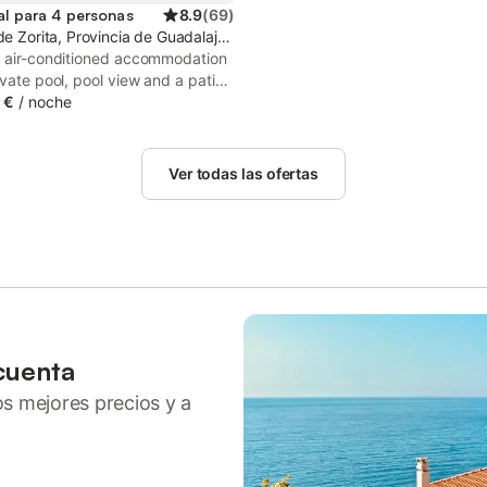
al para 4 personas
8.9
(
69
)
de Zorita, Provincia de Guadalajara
g air-conditioned accommodation
ivate pool, pool view and a patio,
ón y paz, cabaña en la sierra is
 €
/
noche
balate de Zorita. Featuring garden
 street views, this chalet also has
.
Ver todas las ofertas
cuenta
ros mejores precios y a