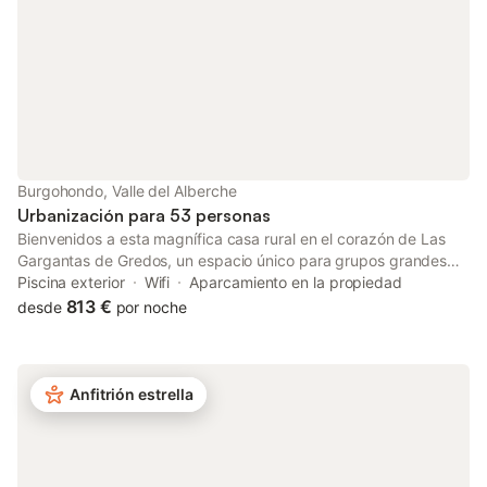
Burgohondo, Valle del Alberche
Urbanización para 53 personas
Bienvenidos a esta magnífica casa rural en el corazón de Las
Gargantas de Gredos, un espacio único para grupos grandes
que buscan privacidad, naturaleza y experiencias auténticas en
Piscina exterior
Wifi
Aparcamiento en la propiedad
la Sierra de Ávila. Con capacidad para entre 30 y 53 personas,
813 €
desde
por noche
la propiedad se organiza por módulos independientes que se
activan en función del tamaño de vuestro grupo. Así, cada
estancia se adapta perfectamente a vuestras necesidades: a
más personas, más espacio disponible. Los grupos más
Anfitrión estrella
grandes, de hasta 53 personas, podrán disfrutar de los 17
dormitorios y sus 17 baños, garantizando siempre el máximo
confort para todos. La propiedad cuenta con servicios de alta
calidad: Wi-Fi de alta velocidad apto para videollamadas, smart