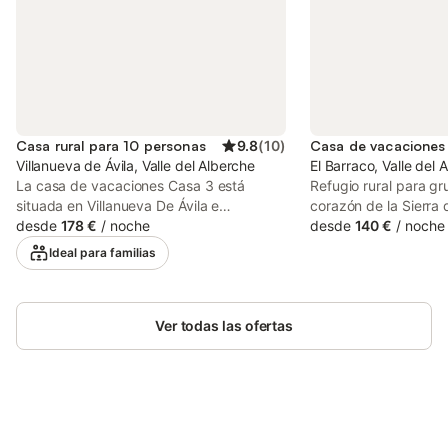
Casa rural para 10 personas
9.8
(
10
)
Villanueva de Ávila, Valle del Alberche
El Barraco, Valle del 
La casa de vacaciones Casa 3 está
Refugio rural para gr
situada en Villanueva De Ávila e
corazón de la Sierra 
impresiona a los huéspedes con bonitas
desde
178 €
/
noche
Pinara, situado en El
desde
140 €
/
noche
vistas a la montaña. La propiedad de 2
de Ávila), ofrece 125
Ideal para familias
plantas consta de una sala de estar con
para hasta 10 perso
un sofá cama para 2 personas, una
naturaleza, montaña y
cocina, 4 dormitorios y 4 baños, por lo
Castilla rural. La ca
que puede alojar a 10 personas. Los
Ver todas las ofertas
dormitorios bien equi
servicios adicionales incluyen Wi-Fi de
habitaciones con ca
alta velocidad (apto para videollamadas),
perfectas para pareja
televisión y lavadora. También hay
habitación con 3 cama
disponible una cuna y una trona. Este
habitación con 2 lite
alojamiento no dispone de: aire
individual, ideal par
Ahorra hasta un 10% en muchos
acondicionado. Esta casa de vacaciones
La terraza delantera e