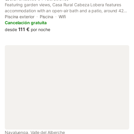
Featuring garden views, Casa Rural Cabeza Lobera features
accommodation with an open-air bath and a patio, around 42
km from Torreón de los Guzmanes. Boasting pool views, a
Piscina exterior
Piscina
Wifi
garden and a private pool, this holiday home also comes with
Cancelación gratuita
free WiFi.
111 €
desde
por noche
Navaluenga, Valle del Alberche