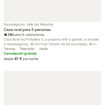
Navatalgordo, Valle del Alberche
Casa rural para 5 personas
7.8
Bueno
⋅
9 valoraciones
Casa Rural los Portalillos II, a property with a garden, is located
in Navatalgordo, 46 km from Torreón de los Guzmanes, 46 km
from Avila Provincial Council, as well as 46 km from Convent of
Terraza
Televisión
Jardín
Saint Teresa.
Cancelación gratuita
41 €
desde
por noche