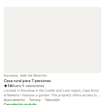
Navalosa, Valle del Alberche
Casa rural para 7 personas
7.6
Bueno
⋅
5 valoraciones
Located in Navalosa in the Castile and Leon region, Casa Rural
el Maestro I features a garden. This property offers access to a
terrace and free private parking.
Aparcamiento
Terraza
Televisión
Cancelación gratuita