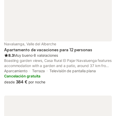
Navaluenga, Valle del Alberche
Apartamento de vacaciones para 12 personas
8.3
Muy bueno
⋅
8 valoraciones
Boasting garden views, Casa Rural El Pajar Navaluenga features
accommodation with a garden and a patio, around 37 km from
Torreón de los Guzmanes. Guests can benefit from a balcony
Aparcamiento
Terraza
Televisión de pantalla plana
and an outdoor fireplace.
Cancelación gratuita
384 €
desde
por noche