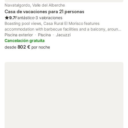
Navatalgordo, Valle del Alberche
Casa de vacaciones para 21 personas
9.7
Fantástico
⋅
3 valoraciones
Boasting pool views, Casa Rural El Morisco features
accommodation with barbecue facilities and a balcony, around
41 km from Torreón de los Guzmanes. This holiday home
Piscina exterior
Piscina
Jacuzzi
features a private pool, a garden and free private parking.
Cancelación gratuita
802 €
desde
por noche