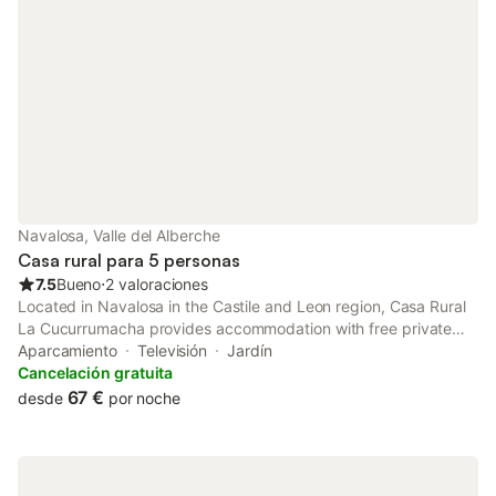
Navalosa, Valle del Alberche
Casa rural para 5 personas
7.5
Bueno
⋅
2 valoraciones
Located in Navalosa in the Castile and Leon region, Casa Rural
La Cucurrumacha provides accommodation with free private
parking. This country house offers a garden.
Aparcamiento
Televisión
Jardín
Cancelación gratuita
67 €
desde
por noche