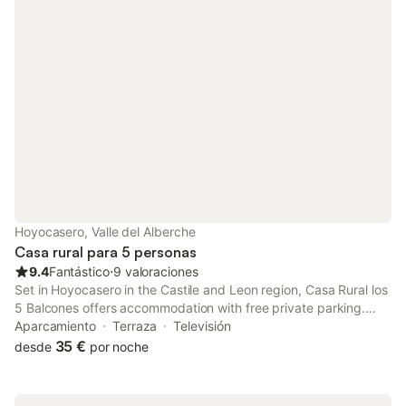
Hoyocasero, Valle del Alberche
Casa rural para 5 personas
9.4
Fantástico
⋅
9 valoraciones
Set in Hoyocasero in the Castile and Leon region, Casa Rural los
5 Balcones offers accommodation with free private parking.
Units are complete with a private bathroom, while some units at
Aparcamiento
Terraza
Televisión
the country house also feature a terrace.
35 €
desde
por noche