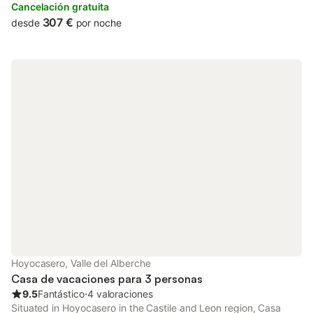
rooms are equipped with a patio with pool views and free WiFi.
Cancelación gratuita
307 €
desde
por noche
Hoyocasero, Valle del Alberche
Casa de vacaciones para 3 personas
9.5
Fantástico
⋅
4 valoraciones
Situated in Hoyocasero in the Castile and Leon region, Casa