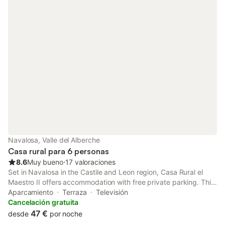
Navalosa, Valle del Alberche
Casa rural para 6 personas
8.6
Muy bueno
⋅
17 valoraciones
Set in Navalosa in the Castile and Leon region, Casa Rural el
Maestro II offers accommodation with free private parking. This
country house features a garden. In good weather, guests are
Aparcamiento
Terraza
Televisión
welcome to sit outside.
Cancelación gratuita
47 €
desde
por noche