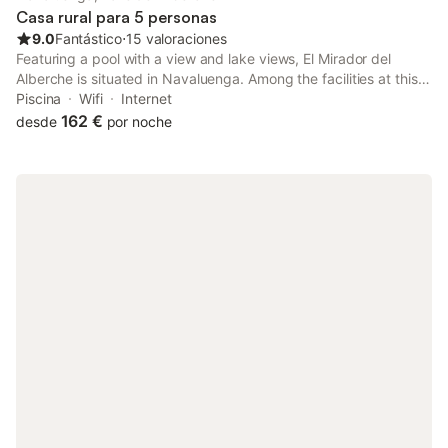
Casa rural para 5 personas
9.0
Fantástico
⋅
15 valoraciones
Featuring a pool with a view and lake views, El Mirador del
Alberche is situated in Navaluenga. Among the facilities at this
property are full-day security and private check-in and check-
Piscina
Wifi
Internet
out, along with free WiFi throughout the property.
162 €
desde
por noche