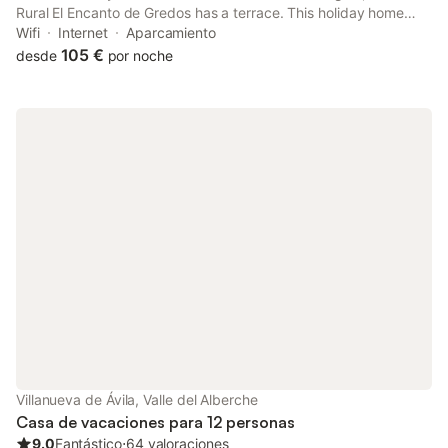
Rural El Encanto de Gredos has a terrace. This holiday home
features a garden. Free WiFi is at guests' disposal throughout
Wifi
Internet
Aparcamiento
the property.
105 €
desde
por noche
Villanueva de Ávila, Valle del Alberche
Casa de vacaciones para 12 personas
9.0
Fantástico
⋅
64 valoraciones