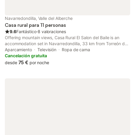
Navarredondilla, Valle del Alberche
Casa rural para 11 personas
9.6
Fantástico
⋅
8 valoraciones
Offering mountain views, Casa Rural El Salon del Baile is an
accommodation set in Navarredondilla, 33 km from Torreón de
los Guzmanes and 33 km from Avila Provincial Council.
Aparcamiento
Televisión
Ropa de cama
Cancelación gratuita
75 €
desde
por noche