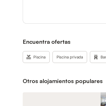
barbacoa y patio, compartidas por las 6
estancia,
Inicia sesión o regístrate
casas. Se permiten mascotas pequeñas
a través 
bajo petición y por un suplemento. El
gestionar
aparcamiento gratuito está disponible en
3 balcon
la calle.
donde rel
calle est
bienvenid
Encuentra ofertas
Piscina
Piscina privada
Ba
Otros alojamientos populares