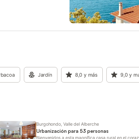
 podéis contactar con el anfitrión
una escapada tranquila al campo
de la plataforma de reservas y se
casa rural es la base perfecta pa
á enseguida. Podréis disfrutar de
disfrutar de todo lo que Ávila y la
es privados y una terraza privada
Gredos os ofrecen. La casa se li
ajaros. El aparcamiento en la
regularmente para vuestra como
á disponible. Las mascotas son
incluyen ropa de cama y toallas.
as durante la estancia.
aparcamiento disponible cerca de
propiedad. Contactad con el anfit
través de la plataforma de reser
más información sobre el check-in
servicios.
rbacoa
Jardín
8,0
y más
9,0
y m
Burgohondo, Valle del Alberche
Urbanización para 53 personas
Bienvenidos a esta magnífica casa rural en el cor