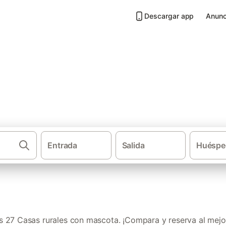
Descargar app
Anunc
 mascota en Valle del Alberch
Entrada
Salida
Huéspe
·
·
·
Casas rurales
Castilla y León
Provincia de Ávila
Casa
 27 Casas rurales con mascota. ¡Compara y reserva al mejor