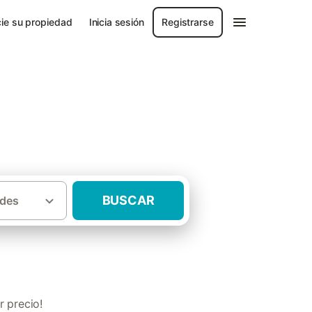
ie su propiedad
Inicia sesión
Registrarse
e
BUSCAR
des
s rurales con mascota Valle del Alberche
 precio!