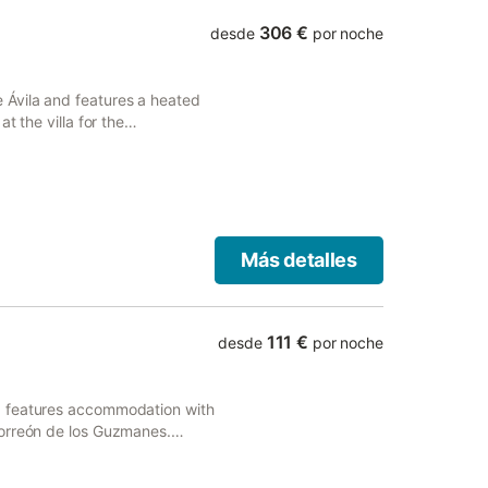
na cuádruple y cinco dobles),
ional, lo que asegura
306 €
desde
por noche
peras y mejorando la
diferencia Rodeada de
a de Navaluenga: aire puro,
Ávila and features a heated
 al aire libre. Su ubicación
t the villa for the
a sea a través de rutas de
ped with a patio with pool
Más detalles
111 €
desde
por noche
a features accommodation with
Torreón de los Guzmanes.
this holiday home also comes