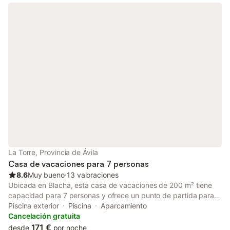
La Torre, Provincia de Ávila
Casa de vacaciones para 7 personas
8.6
Muy bueno
⋅
13 valoraciones
Ubicada en Blacha, esta casa de vacaciones de 200 m² tiene
capacidad para 7 personas y ofrece un punto de partida para
explorar el entorno. La propiedad se distribuye en varias
Piscina exterior
Piscina
Aparcamiento
plantas y cuenta con 3 dormitorios, 2 baños y una sala de estar
Cancelación gratuita
con chimenea, proporcionando espacio para familias o grupos.
171 €
desde
por noche