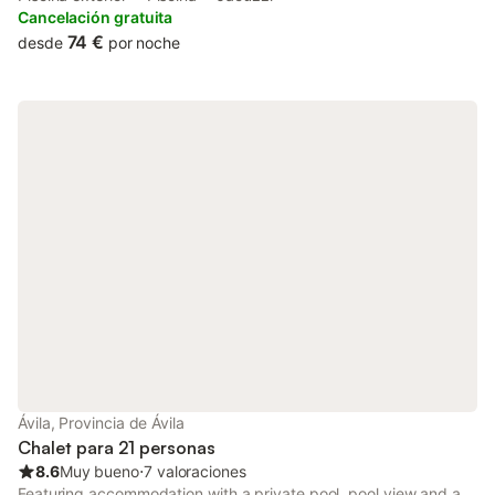
Encarnación Monastery.
Cancelación gratuita
74 €
desde
por noche
Ávila, Provincia de Ávila
Chalet para 21 personas
8.6
Muy bueno
⋅
7 valoraciones
Featuring accommodation with a private pool, pool view and a