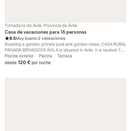
Tornadizos de Ávila, Provincia de Ávila
Casa de vacaciones para 16 personas
8.5
Muy bueno
⋅
2 valoraciones
Boasting a garden, private pool and garden views, CASA RURAL
PRIVADA BENADIZOS ÁVILA is situated in Avila. It is located 7.4
km from The Polytechnic School of Avila and features private
Piscina exterior
Piscina
Terraza
check-in and check-out. The property is non-smoking and is
120 €
desde
por noche
set...