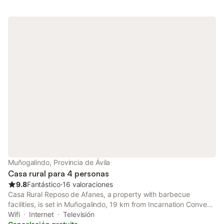
Muñogalindo, Provincia de Ávila
Casa rural para 4 personas
9.8
Fantástico
⋅
16 valoraciones
Casa Rural Reposo de Afanes, a property with barbecue
facilities, is set in Muñogalindo, 19 km from Incarnation Convent,
19 km from Torreón de los Guzmanes, as well as 19 km from
Wifi
Internet
Televisión