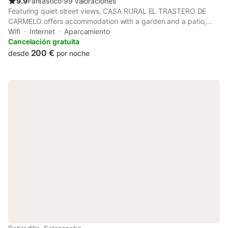
9.9
Fantástico
⋅
99 valoraciones
Featuring quiet street views, CASA RURAL EL TRASTERO DE
CARMELO offers accommodation with a garden and a patio,
around 46 km from Alcazar de Segovia. Boasting private check-
Wifi
Internet
Aparcamiento
in and check-out, this property also provides guests with a
Cancelación gratuita
picnic area.
200 €
desde
por noche