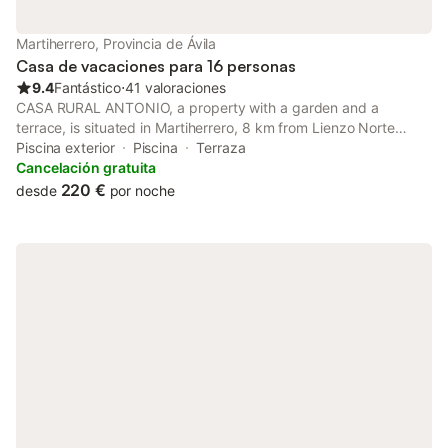
Martiherrero, Provincia de Ávila
Casa de vacaciones para 16 personas
9.4
Fantástico
⋅
41 valoraciones
CASA RURAL ANTONIO, a property with a garden and a
terrace, is situated in Martiherrero, 8 km from Lienzo Norte
Conference and Exhibition Centre, 8.3 km from Torreón de los
Piscina exterior
Piscina
Terraza
Guzmanes, as well as 8.3 km from Avila Provincial Council.
Cancelación gratuita
220 €
desde
por noche