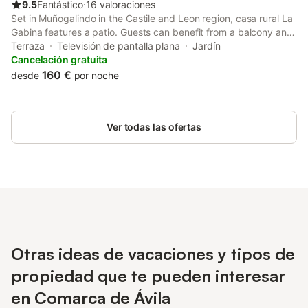
9.5
Fantástico
⋅
16 valoraciones
Set in Muñogalindo in the Castile and Leon region, casa rural La
Gabina features a patio. Guests can benefit from a balcony and
a children's playground. The holiday home offers a sun terrace
Terraza
Televisión de pantalla plana
Jardín
and a 24-hour front desk.
Cancelación gratuita
160 €
desde
por noche
Ver todas las ofertas
Otras ideas de vacaciones y tipos de
propiedad que te pueden interesar
en Comarca de Ávila