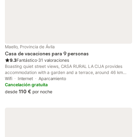
Maello, Provincia de Ávila
Casa de vacaciones para 9 personas
9.3
Fantástico
⋅
31 valoraciones
Boasting quiet street views, CASA RURAL LA CIJA provides
accommodation with a garden and a terrace, around 46 km
from Alcazar de Segovia. Featuring mountain and inner
Wifi
Internet
Aparcamiento
courtyard views, this holiday home also provides guests with
Cancelación gratuita
free WiFi.
110 €
desde
por noche