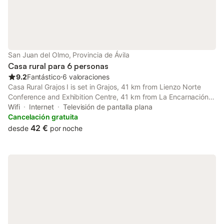
San Juan del Olmo, Provincia de Ávila
Casa rural para 6 personas
9.2
Fantástico
⋅
6 valoraciones
Casa Rural Grajos I is set in Grajos, 41 km from Lienzo Norte
Conference and Exhibition Centre, 41 km from La Encarnación
Monastery, and 41 km from Incarnation Convent.
Wifi
Internet
Televisión de pantalla plana
Cancelación gratuita
42 €
desde
por noche