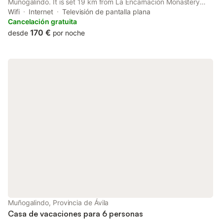
Muñogalindo. It is set 19 km from La Encarnación Monastery
and provides a shared kitchen.
Wifi
Internet
Televisión de pantalla plana
Cancelación gratuita
170 €
desde
por noche
Muñogalindo, Provincia de Ávila
Casa de vacaciones para 6 personas