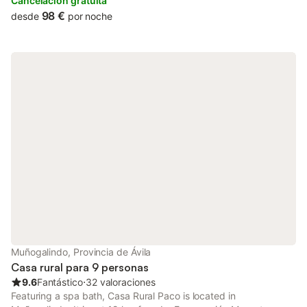
Avila Provincial Council.
Cancelación gratuita
98 €
desde
por noche
Muñogalindo, Provincia de Ávila
Casa rural para 9 personas
9.6
Fantástico
⋅
32 valoraciones
Featuring a spa bath, Casa Rural Paco is located in