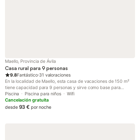
Maello, Provincia de Ávila
Casa rural para 9 personas
9.8
Fantástico
⋅
31 valoraciones
En la localidad de Maello, esta casa de vacaciones de 150 m²
tiene capacidad para 9 personas y sirve como base para
explorar el entorno. La propiedad cuenta con 3 dormitorios, 2
Piscina
Piscina para niños
Wifi
baños y una cocina equipada con lavavajillas, horno y
Cancelación gratuita
microondas, además de una zona de estar con televisión de
93 €
desde
por noche
pantalla plana e interiores insonorizados. Los huéspedes tienen
acceso a un jardín, una terraza y un solárium, complementados
por una piscina de inmersión y una piscina infantil. Las
instalaciones exteriores incluyen barbacoa, zona de picnic y
parque infantil. La propiedad es apta para familias,