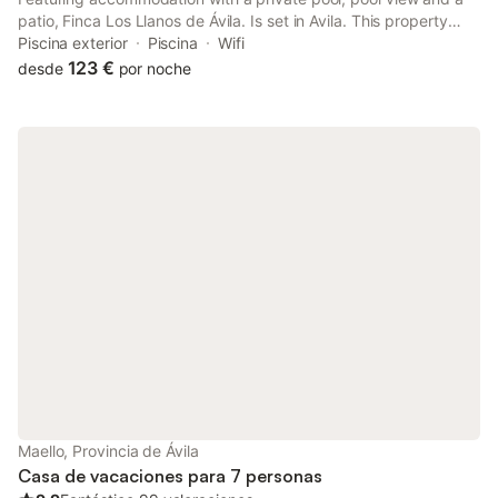
patio, Finca Los Llanos de Ávila. Is set in Avila. This property
offers access to a balcony, darts, free private parking and free
Piscina exterior
Piscina
Wifi
WiFi. Torreón de los Guzmanes is 3.
123 €
desde
por noche
Maello, Provincia de Ávila
Casa de vacaciones para 7 personas