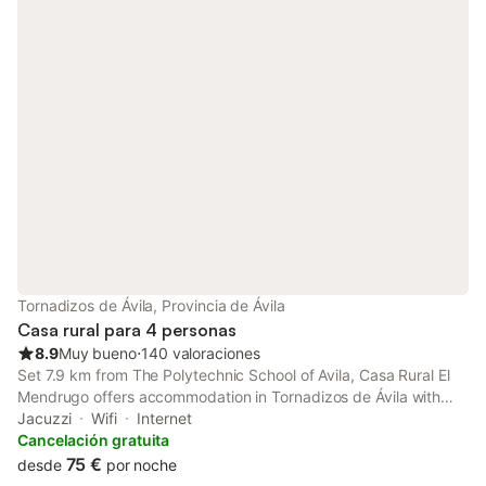
Tornadizos de Ávila, Provincia de Ávila
Casa rural para 4 personas
8.9
Muy bueno
⋅
140 valoraciones
Set 7.9 km from The Polytechnic School of Avila, Casa Rural El
Mendrugo offers accommodation in Tornadizos de Ávila with
access to a hot tub. Offering free private parking, the 3-star
Jacuzzi
Wifi
Internet
country house is 7.9 km from Ávila Train Station.
Cancelación gratuita
75 €
desde
por noche