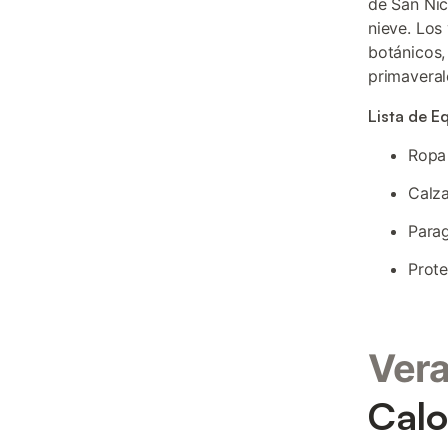
de San Nic
nieve. Los
botánicos,
primaveral
Lista de E
Ropa 
Calz
Para
Prote
Ver
Calo