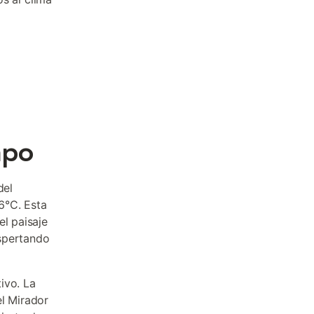
mpo
del
6°C. Esta
el paisaje
espertando
ivo. La
el Mirador