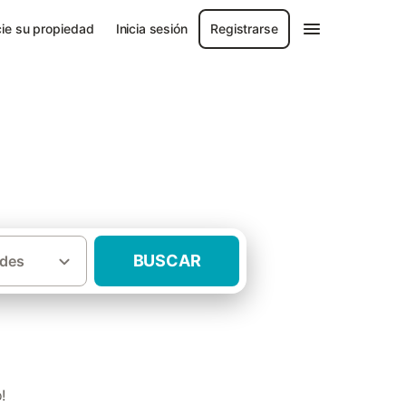
ie su propiedad
Inicia sesión
Registrarse
BUSCAR
des
·
 Granada
Casas rurales Huétor Santillán
!