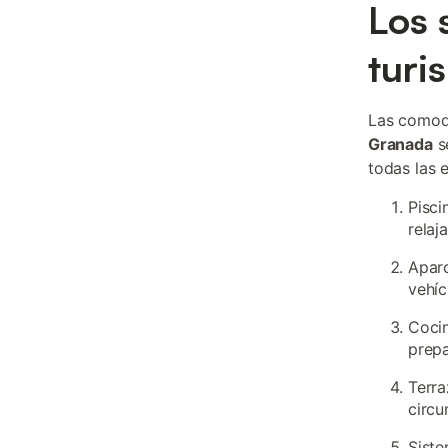
Los 
turi
Las comod
Granada
se
todas las 
Pisci
relaj
Aparc
vehíc
Coci
prepa
Terra
circu
Siste