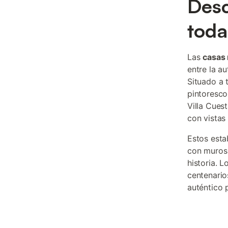
Desc
toda
Las
casas 
entre la a
Situado a 
pintoresco
Villa Cues
con vistas
Estos esta
con muros 
historia. 
centenario
auténtico 