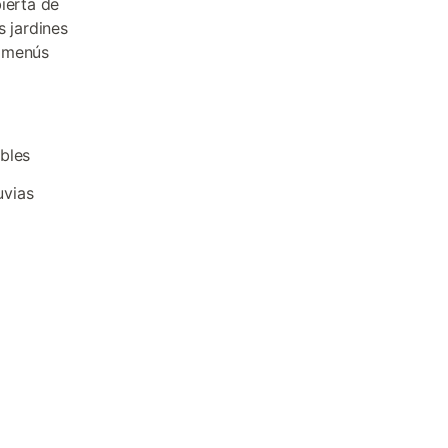
ierta de
s jardines
s menús
bles
uvias