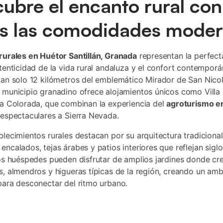
ubre el encanto rural con
s las comodidades mode
rurales en Huétor Santillán, Granada
representan la perfect
utenticidad de la vida rural andaluza y el confort contemporá
tan solo 12 kilómetros del emblemático Mirador de San Nicol
 municipio granadino ofrece alojamientos únicos como Villa 
ta Colorada, que combinan la experiencia del
agroturismo e
 espectaculares a Sierra Nevada.
blecimientos rurales destacan por su arquitectura tradiciona
encalados, tejas árabes y patios interiores que reflejan sigl
Los huéspedes pueden disfrutar de amplios jardines donde cr
s, almendros y higueras típicas de la región, creando un amb
para desconectar del ritmo urbano.