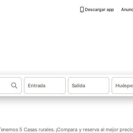
Descargar app
Anunc
uétor Santillán
Entrada
Salida
Huéspe
·
·
Casas rurales
Andalucía
Provincia de
Tenemos 5 Casas rurales. ¡Compara y reserva al mejor precio