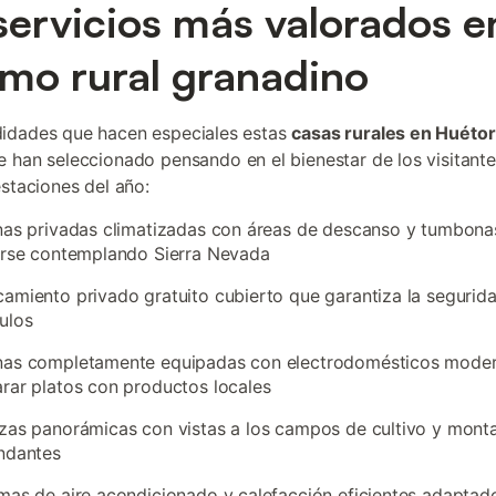
servicios más valorados e
smo rural granadino
idades que hacen especiales estas
casas rurales en Huétor 
 han seleccionado pensando en el bienestar de los visitant
estaciones del año:
nas privadas climatizadas con áreas de descanso y tumbona
arse contemplando Sierra Nevada
amiento privado gratuito cubierto que garantiza la segurida
ulos
nas completamente equipadas con electrodomésticos mode
rar platos con productos locales
zas panorámicas con vistas a los campos de cultivo y mont
ndantes
mas de aire acondicionado y calefacción eficientes adaptado