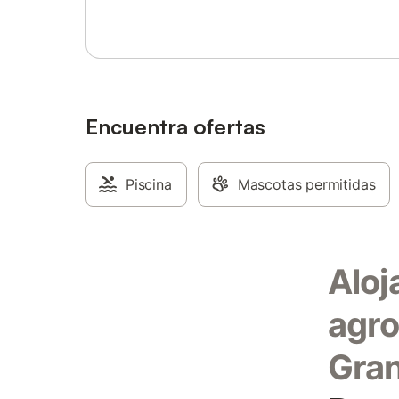
rodeada de césped, donde poder tomar el
sol y relajarse. Además, la casa cuenta
con grandes vistas a la montaña,
concretamente a Sierra Nevada.
Encuentra ofertas
Piscina
Mascotas permitidas
Aloj
agro
Gra