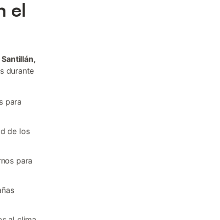
n el
Santillán,
es durante
s para
d de los
rnos para
añas
s al clima