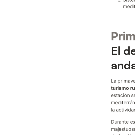
medit
Pri
El d
anda
La primave
turismo ru
estación s
mediterrán
la activida
Durante es
majestuosa