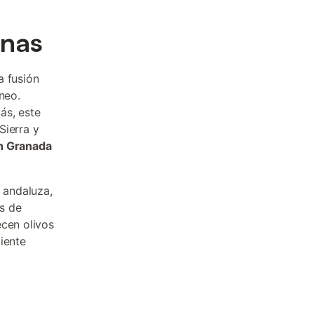
rnas
a fusión
neo.
ás, este
Sierra y
n Granada
l andaluza,
os de
ecen olivos
iente