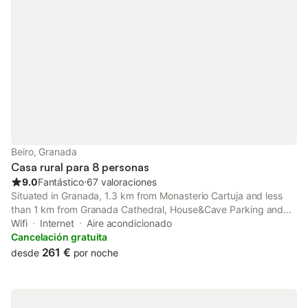
Beiro, Granada
Casa rural para 8 personas
9.0
Fantástico
⋅
67 valoraciones
Situated in Granada, 1.3 km from Monasterio Cartuja and less
than 1 km from Granada Cathedral, House&Cave Parking and
Terrace, in the city features air-conditioned accommodation
Wifi
Internet
Aire acondicionado
with a balcony and free WiFi.
Cancelación gratuita
261 €
desde
por noche