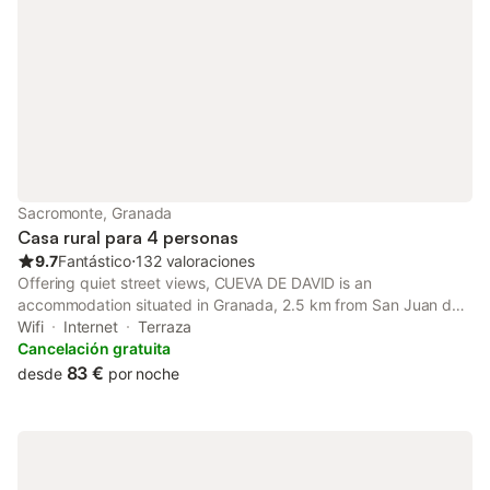
Sacromonte, Granada
Casa rural para 4 personas
9.7
Fantástico
⋅
132 valoraciones
Offering quiet street views, CUEVA DE DAVID is an
accommodation situated in Granada, 2.5 km from San Juan de
Dios Museum and 2.7 km from Granada Cathedral. The property
Wifi
Internet
Terraza
is located 1.8 km from Paseo de los Tristes, 3.1 km from Albaicin
Cancelación gratuita
and 3.
83 €
desde
por noche