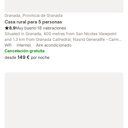
Granada, Provincia de Granada
Casa rural para 5 personas
8.9
Muy bueno
⋅
18 valoraciones
Situated in Granada, 400 metres from San Nicolas Viewpoint
and 1.3 km from Granada Cathedral, Nasrid Generalife - Carmen
con patio ajardinado y vistas panorámicas features air-
Wifi
Internet
Aire acondicionado
conditioned accommodation with a balcony and free WiFi.
Cancelación gratuita
149 €
desde
por noche