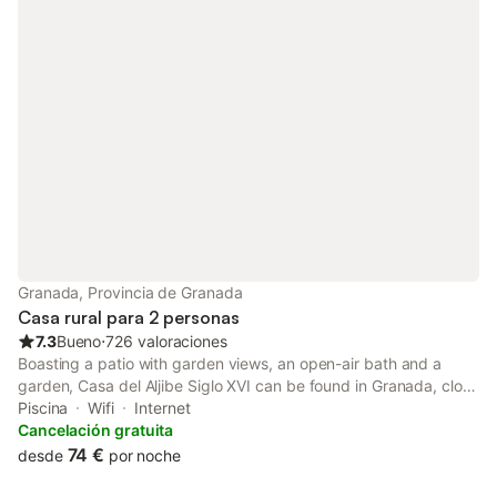
Granada, Provincia de Granada
Casa rural para 2 personas
7.3
Bueno
⋅
726 valoraciones
Boasting a patio with garden views, an open-air bath and a
garden, Casa del Aljibe Siglo XVI can be found in Granada, close
to San Nicolas Viewpoint and 400 metres from San Juan de
Piscina
Wifi
Internet
Dios Museum.
Cancelación gratuita
74 €
desde
por noche