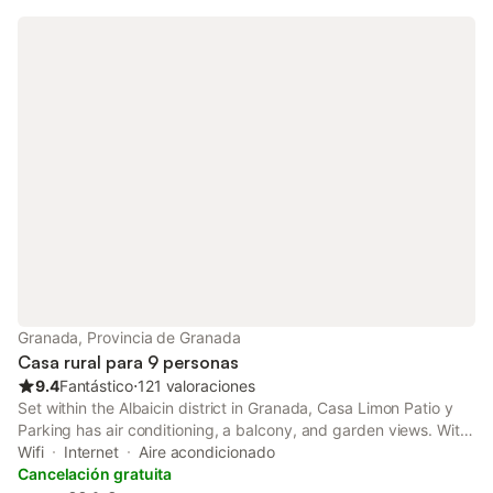
Granada, Provincia de Granada
Casa rural para 9 personas
9.4
Fantástico
⋅
121 valoraciones
Set within the Albaicin district in Granada, Casa Limon Patio y
Parking has air conditioning, a balcony, and garden views. With
city views, this accommodation offers a patio.
Wifi
Internet
Aire acondicionado
Cancelación gratuita