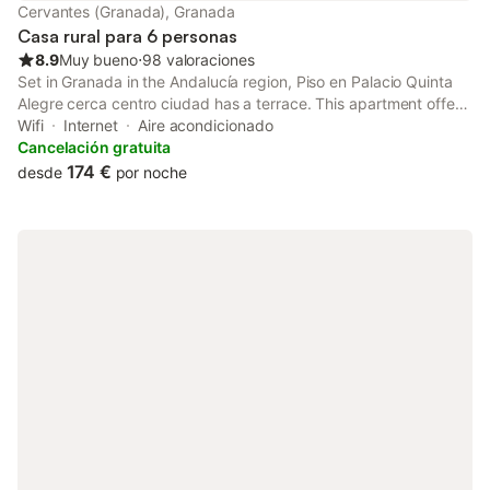
Cervantes (Granada), Granada
Casa rural para 6 personas
8.9
Muy bueno
⋅
98 valoraciones
Set in Granada in the Andalucía region, Piso en Palacio Quinta
Alegre cerca centro ciudad has a terrace. This apartment offers
accommodation with a balcony. Free WiFi is available
Wifi
Internet
Aire acondicionado
throughout the property and Granada Cathedral is 2.3 km away.
Cancelación gratuita
174 €
desde
por noche