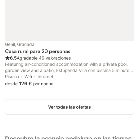
Genil, Granada
Casa rural para 20 personas
6.5
Agradable
⋅
46 valoraciones
Featuring air-conditioned accommodation with a private pool,
garden view and a patio, Estupenda Villa con piscina 5 minutos
centro Granada Prohibido fiestas is located in Granada.
Piscina
Wifi
Internet
126 €
desde
por noche
Ver todas las ofertas
Descubre la esencia andaluza en las tierras