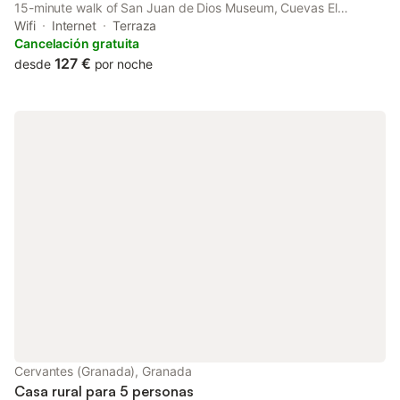
15-minute walk of San Juan de Dios Museum, Cuevas El
Abanico - VTAR vivienda turística de alojamiento rural in
Wifi
Internet
Terraza
Granada provides a garden and rooms with free WiFi.
Cancelación gratuita
127 €
desde
por noche
Cervantes (Granada), Granada
Casa rural para 5 personas