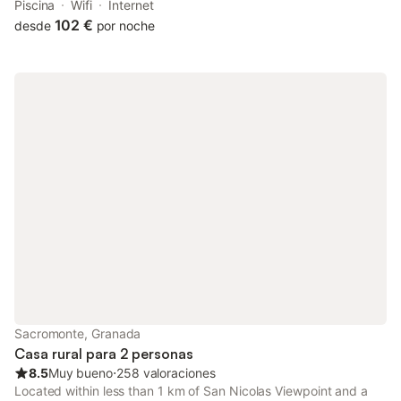
Cartuja and 3.7 km from Granada Train Station.
Piscina
Wifi
Internet
102 €
desde
por noche
Sacromonte, Granada
Casa rural para 2 personas
8.5
Muy bueno
⋅
258 valoraciones
Located within less than 1 km of San Nicolas Viewpoint and a