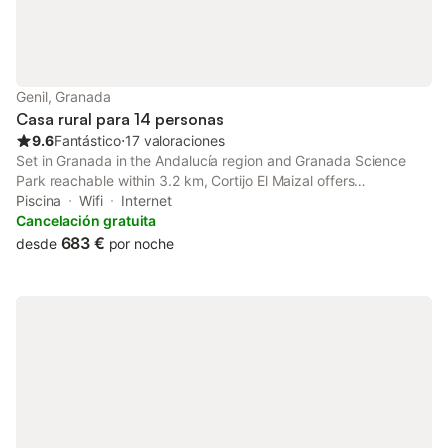
Genil, Granada
Casa rural para 14 personas
9.6
Fantástico
⋅
17 valoraciones
Set in Granada in the Andalucía region and Granada Science
Park reachable within 3.2 km, Cortijo El Maizal offers
accommodation with free WiFi, a children's playground, water
Piscina
Wifi
Internet
sports facilities and free private parking.
Cancelación gratuita
683 €
desde
por noche