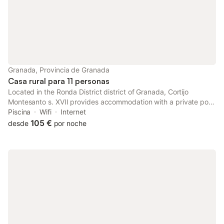
Granada, Provincia de Granada
Casa rural para 11 personas
Located in the Ronda District district of Granada, Cortijo
Montesanto s. XVII provides accommodation with a private pool
and bicycle parking. This property offers access to a balcony,
Piscina
Wifi
Internet
table tennis, free private parking and free WiFi.
105 €
desde
por noche