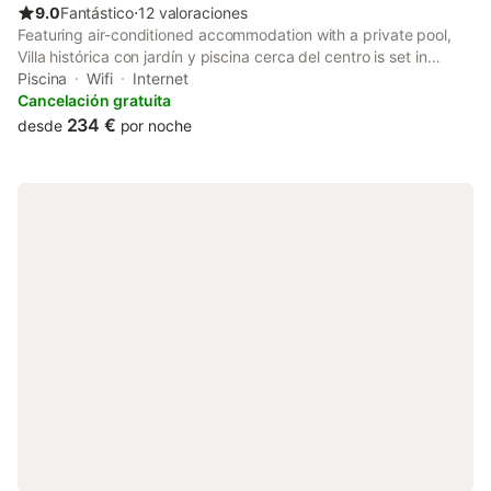
9.0
Fantástico
⋅
12 valoraciones
Featuring air-conditioned accommodation with a private pool,
Villa histórica con jardín y piscina cerca del centro is set in
Granada. This property offers access to a balcony, free private
Piscina
Wifi
Internet
parking and free WiFi.
Cancelación gratuita
234 €
desde
por noche