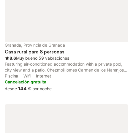
Granada, Provincia de Granada
Casa rural para 8 personas
8.6
Muy bueno
⋅
59 valoraciones
Featuring air-conditioned accommodation with a private pool,
city view and a patio, ChezmoiHomes Carmen de los Naranjos is
located in Granada. This property offers access to a balcony,
Piscina
Wifi
Internet
free private parking and free WiFi.
Cancelación gratuita
144 €
desde
por noche