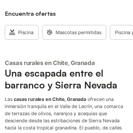
independientes, ideal para familias
grandes o grupos de amigos: • Planta
baja: acogedor salón-comedor con
Encuentra ofertas
estufa de biomasa, cocina totalmente
equipada, 3 dormitorios dobles, baño
completo y aseo. • Primera planta: salón-
Piscina
Mascotas permitidas
Piscina 
cocina con estufa de biomasa, 3
dormitorios dobles y 2 baños completos.
Situada en el encantador pueblo de
Chite, un lugar lleno de historia y arte,
donde residió el reconocido pintor José
Casas rurales en Chite, Granada
Guerrero, cuyas obras forman parte de
Una escapada entre el
colecciones tan importantes como el
Museo Guggenheim de Nueva York y el
barranco y Sierra Nevada
Museo Reina Sofía de Madrid. Muy cerca
de la casa se encuentra además la
residencia artística José Guerrero, que
Las
casas rurales en Chite, Granada
ofrecen una
puede visitarse concertando cita en el
inmersión tranquila en el Valle de Lecrín, una comarca
ayuntamiento. Un alojamiento perfecto
de terrazas de olivos, naranjos y acequias que
para desconectar, disfrutar de la
naturaleza y descubrir la esencia de
desciende desde las estribaciones de Sierra Nevada
Granada y el Valle de Lecrín. Información
hacia la costa tropical granadina. El pueblo, de calles
importante: No s