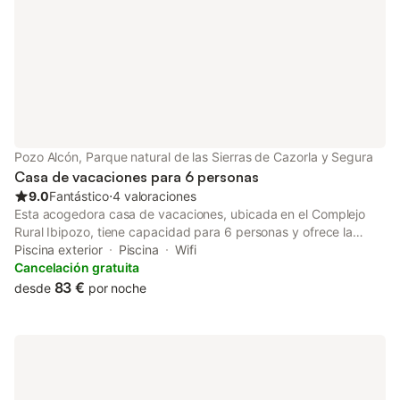
habitación del áti
Pozo Alcón, Parque natural de las Sierras de Cazorla y Segura
Casa de vacaciones para 6 personas
9.0
Fantástico
⋅
4 valoraciones
Esta acogedora casa de vacaciones, ubicada en el Complejo
Rural Ibipozo, tiene capacidad para 6 personas y ofrece la
combinación perfecta de privacidad y servicios compartidos en
Piscina exterior
Piscina
Wifi
la campiña andaluza. Cuenta con dos cómodos dormitorios, uno
Cancelación gratuita
con cama de matrimonio y el otro con dos camas individuales,
83 €
desde
por noche
además de un sofá cama en el salón. Cada dormitorio cuenta
con su propio baño, lo que garantiza la comodidad y
conveniencia de familias o grupos de amigos. El luminoso salón-
comedor incluye chimenea, televisión y wifi, creando un espacio
acogedor para relajarse después de un día al aire libre. La
cocina, totalmente equipada, incluye vitrocerámica, horno,