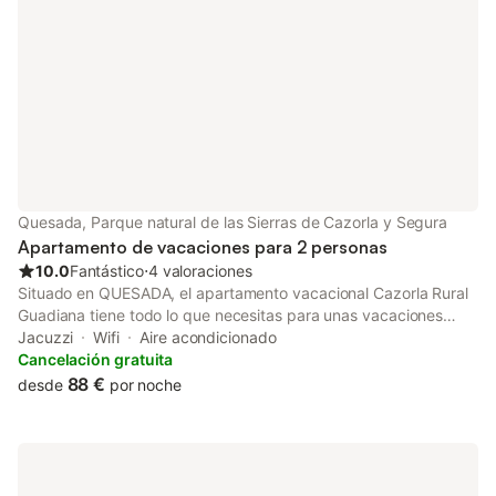
Quesada, Parque natural de las Sierras de Cazorla y Segura
Apartamento de vacaciones para 2 personas
10.0
Fantástico
⋅
4 valoraciones
Situado en QUESADA, el apartamento vacacional Cazorla Rural
Guadiana tiene todo lo que necesitas para unas vacaciones
relajantes. La propiedad de 2 plantas consta de una sala de
Jacuzzi
Wifi
Aire acondicionado
estar, una cocina bien equipada, 1 dormitorio y 1 baño, por lo
Cancelación gratuita
que puede alojar a 2 personas. Los servicios adicionales
88 €
desde
por noche
incluyen Wi-Fi, televisión, aire acondicionado y lavadora. Este
alquiler de vacaciones cuenta con un balcón privado para su
relajación por la noche. El anfitrión recomienda visitar Sierras de
Cazorla, Segura, Parque Natural de Las Villas, Cueva del Agua,
Pilón Azul, Tíscar y el nacimiento del río Guadalquivir. Hay