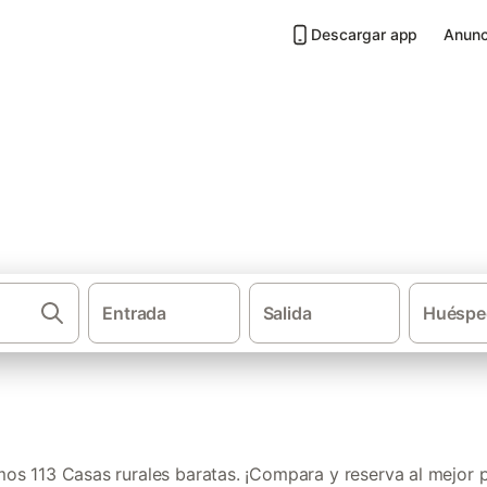
Descargar app
Anunc
tas en Sierra de Cazorla
Entrada
Salida
Huéspe
·
·
Casas rurales
Andalucía
Provincia de Jaén
os 113 Casas rurales baratas. ¡Compara y reserva al mejor p