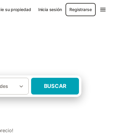
ie su propiedad
Inicia sesión
Registrarse
BUSCAR
des
·
Casas rurales baratas Sierra de Cazorla
recio!