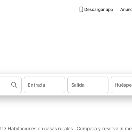
Descargar app
Anunc
asas rurales en Sierra de Cazo
Entrada
Salida
Huéspe
·
·
·
Casas rurales
Andalucía
Provincia de Jaén
Habitac
13 Habitaciones en casas rurales. ¡Compara y reserva al mej