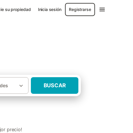
ie su propiedad
Inicia sesión
Registrarse
rla
BUSCAR
des
iones en casas rurales Sierra de Cazorla
or precio!