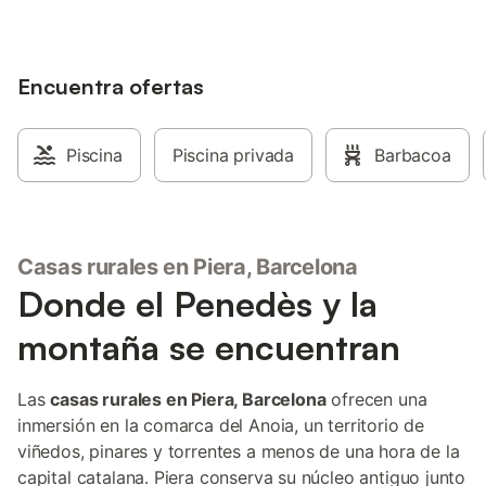
familias con niños valorarán los juguetes
y libros compartidos. Hay 2 plazas de
aparcamiento compartidas en la
propiedad y también podéis aparcar en
Encuentra ofertas
la calle. El transporte público está cerca.
Se permiten eventos en la propiedad.
Hay una piscina de plástico grande. Bajo
petición, se admiten desayuno, comida,
Piscina
Piscina privada
Barbacoa
cena, transfer al aeropuerto, aceite de
oliva casero y frutas y verduras locales,
disponibles por un suplemento.
Casas rurales en Piera, Barcelona
Donde el Penedès y la
montaña se encuentran
Las
casas rurales en Piera, Barcelona
ofrecen una
inmersión en la comarca del Anoia, un territorio de
viñedos, pinares y torrentes a menos de una hora de la
capital catalana. Piera conserva su núcleo antiguo junto