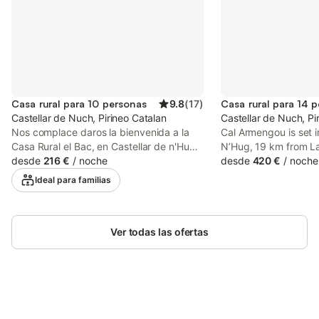
Casa rural para 10 personas
9.8
(
17
)
Casa rural para 14 
Castellar de Nuch, Pirineo Catalan
Castellar de Nuch, Pi
Nos complace daros la bienvenida a la
Cal Armengou is set i
Casa Rural el Bac, en Castellar de n'Hug,
NʼHug, 19 km from La
a las puertas del Pirineo Catalán a 1.400
desde
216 €
/
noche
25 km from El Cadí-M
desde
420 €
/
noche
metros de altitud. Ofrecemos una amplia
and 30 km from Mase
Ideal para familias
casa de campo de 150 m², ideal para
features mountain and
hasta 10 personas. Disfrutaréis de 4
12 km from Artigas g
dormitorios cómodos y 2 baños,
perfectos para alojar a todo el grupo. La
Ver todas las ofertas
cocina está totalmente equipada con
todo lo necesario para preparar vuestras
comidas. Entre las comodidades
encontraréis calefacción, televisión,
lavadora, secadora y un espacio de
Ahorra hasta un 10% en muchos
trabajo. Las familias agradecerán las 2