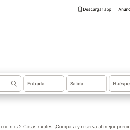
Descargar app
Anunc
Borredá
Entrada
Salida
Huéspe
·
·
Casas rurales
Cataluña
Provincia de Barcelona
Tenemos 2 Casas rurales. ¡Compara y reserva al mejor precio