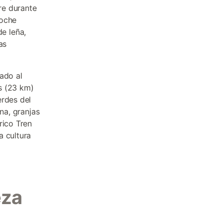
bre durante
noche
e leña,
as
iado al
s (23 km)
erdes del
na, granjas
rico Tren
a cultura
eza