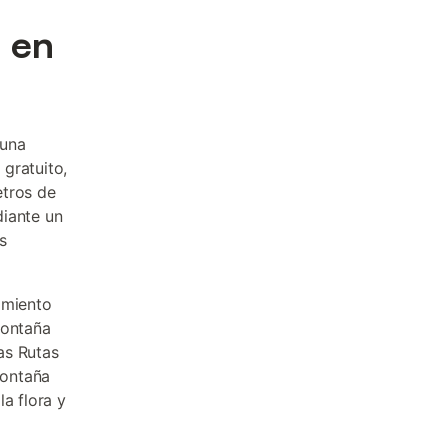
 en
 una
gratuito,
etros de
diante un
s
imiento
montaña
as Rutas
montaña
a flora y