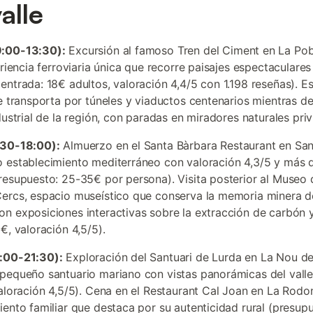
alle
:00-13:30):
Excursión al famoso Tren del Ciment en La Pob
eriencia ferroviaria única que recorre paisajes espectaculares
entrada: 18€ adultos, valoración 4,4/5 con 1.198 reseñas). Es
te transporta por túneles y viaductos centenarios mientras d
dustrial de la región, con paradas en miradores naturales priv
:30-18:00):
Almuerzo en el Santa Bàrbara Restaurant en Sant
 establecimiento mediterráneo con valoración 4,3/5 y más 
resupuesto: 25-35€ por persona). Visita posterior al Museo 
ercs, espacio museístico que conserva la memoria minera d
n exposiciones interactivas sobre la extracción de carbón y
€, valoración 4,5/5).
:00-21:30):
Exploración del Santuari de Lurda en La Nou d
pequeño santuario mariano con vistas panorámicas del vall
valoración 4,5/5). Cena en el Restaurant Cal Joan en La Rodon
iento familiar que destaca por su autenticidad rural (presup