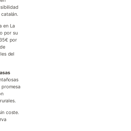
cen
sibilidad
 catalán.
a en La
o por su
-35€ por
 de
les del
asas
ontañosas
a promesa
on
rurales.
in coste.
rva