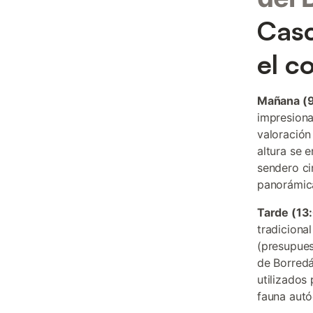
Casc
el c
Mañana (9
impresiona
valoración
altura se 
sendero ci
panorámica
Tarde (13
tradiciona
(presupues
de Borredá
utilizados
fauna autó