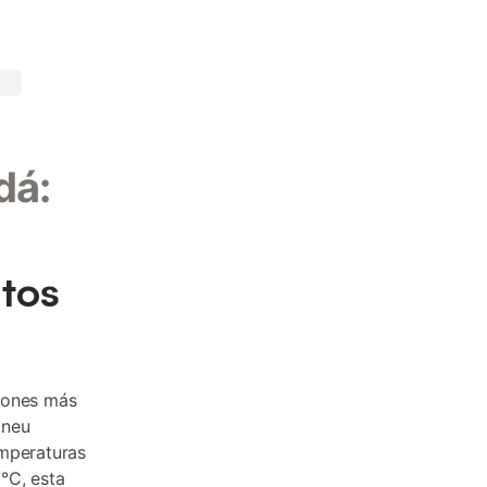
dá:
ntos
cones más
ineu
emperaturas
°C, esta