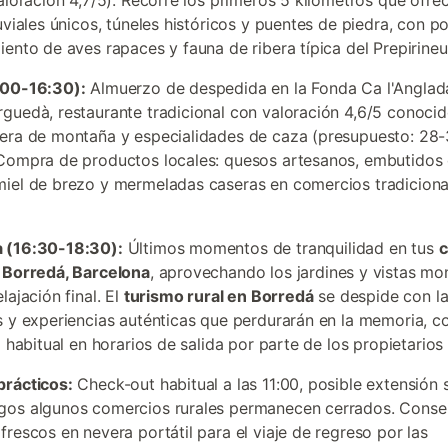
valoración 4,7/5). Recorre los primeros 5 kilómetros que ofre
uviales únicos, túneles históricos y puentes de piedra, con po
iento de aves rapaces y fauna de ribera típica del Prepirineu
:00-16:30):
Almuerzo de despedida en la Fonda Ca l'Anglad
guedà, restaurante tradicional con valoración 4,6/5 conocid
era de montaña y especialidades de caza (presupuesto: 28
Compra de productos locales: quesos artesanos, embutidos
iel de brezo y mermeladas caseras en comercios tradiciona
 (16:30-18:30):
Últimos momentos de tranquilidad en tus
c
 Borredá, Barcelona
, aprovechando los jardines y vistas m
lajación final. El
turismo rural en Borredá
se despide con l
s y experiencias auténticas que perdurarán en la memoria, c
d habitual en horarios de salida por parte de los propietarios 
prácticos:
Check-out habitual a las 11:00, posible extensión s
gos algunos comercios rurales permanecen cerrados. Conse
frescos en nevera portátil para el viaje de regreso por las