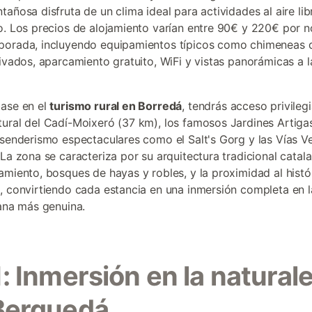
tañosa disfruta de un clima ideal para actividades al aire li
o. Los precios de alojamiento varían entre 90€ y 220€ por 
orada, incluyendo equipamientos típicos como chimeneas d
rivados, aparcamiento gratuito, WiFi y vistas panorámicas a l
ase en el
turismo rural en Borredá
, tendrás acceso privileg
ural del Cadí-Moixeró (37 km), los famosos Jardines Artiga
 senderismo espectaculares como el Salt's Gorg y las Vías V
 La zona se caracteriza por su arquitectura tradicional catala
amiento, bosques de hayas y robles, y la proximidad al histó
, convirtiendo cada estancia en una inmersión completa en l
lana más genuina.
1: Inmersión en la natural
Berguedá