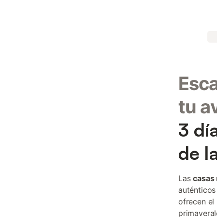
Esca
tu a
3 dí
de l
Las
casas 
auténticos
ofrecen el
primaveral