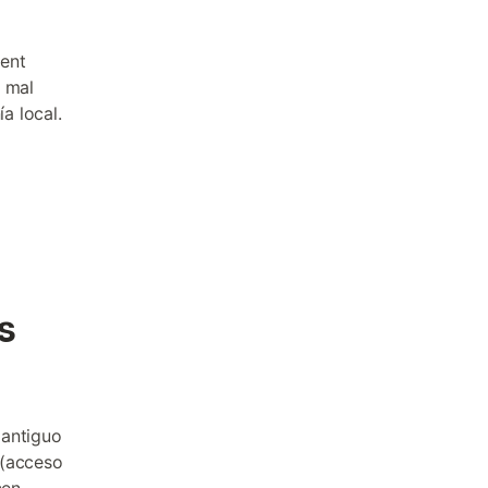
ent
e mal
a local.
s
 antiguo
 (acceso