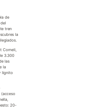
la de
 del
te tren
escubres la
ilegiados.
 Corneli,
de 3.300
de las
e la
 lignito
e
e (acceso
ella,
uesto: 20-