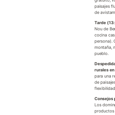
gratuito, 
paisajes fl
de avistam
Tarde (13
Nou de Ber
cocina cas
persona). 
montaña, m
pueblo.
Despedida
rurales en
para una re
de paisaje
flexibilida
Consejos 
Los domin
productos 