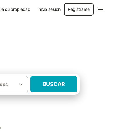
ie su propiedad
Inicia sesión
Registrarse
BUSCAR
des
·
·
Pirineo Catalan
Casas rurales Borredá
!