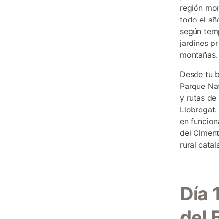
región mon
todo el añ
según temp
jardines p
montañas.
Desde tu b
Parque Nat
y rutas de
Llobregat.
en funcion
del Ciment
rural cata
Día 
del 