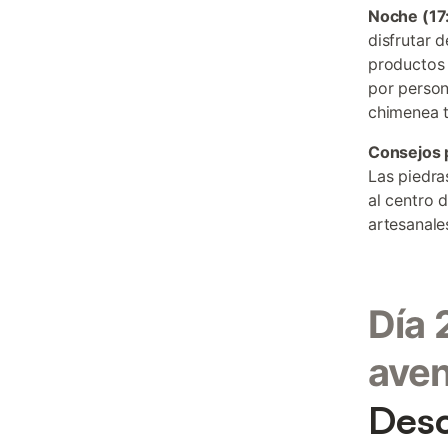
Noche (17
disfrutar 
productos 
por persona
chimenea t
Consejos 
Las piedras
al centro 
artesanale
Día 
aven
Desc