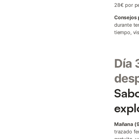
28€ por pe
Consejos 
durante te
tiempo, vis
Día 
des
Sabo
expl
Mañana (9
trazado fe