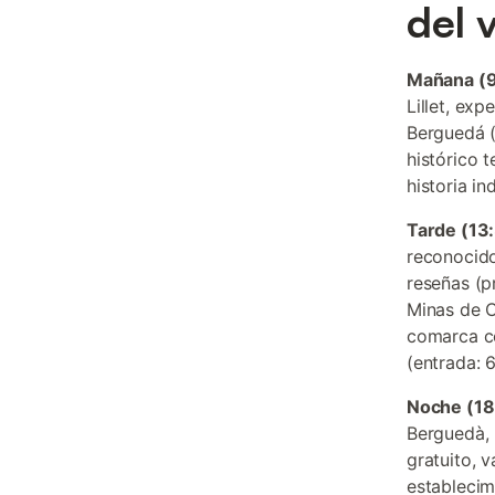
del v
Mañana (9
Lillet, exp
Berguedá (
histórico 
historia in
Tarde (13
reconocido
reseñas (p
Minas de C
comarca co
(entrada: 6
Noche (18
Berguedà, 
gratuito, 
establecim