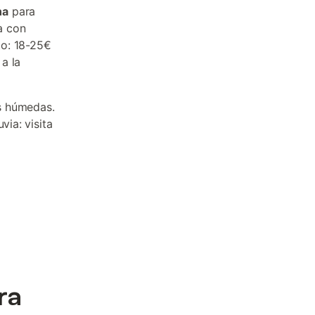
na
para
a con
to: 18-25€
 a la
s húmedas.
via: visita
ra