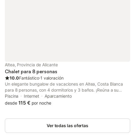
quienes buscan una escapada tranquila en contacto con la
naturaleza y rodeados de belleza natural.
Altea, Provincia de Alicante
Chalet para 8 personas
10.0
Fantástico
⋅
1 valoración
Un elegante bungalow de vacaciones en Altea, Costa Blanca
para 8 personas, con 4 dormitorios y 3 baños. ¡Reúna a su
familia o amigos más cercanos y prepárese para tener un viaje
Piscina
Internet
Aparcamiento
que no olvidará pronto! Ubicado en las estribaciones de Altea
115 €
desde
por noche
Hills, esta casa familiar "Casa Altea" es el lugar de reunión
perfecto para unas vacaciones maravillosas. La decoración
fresca y los interiores son hermosos. La cocina gourmet y el
Ver todas las ofertas
impresionante gran salón serán el lugar perfecto para reunirse y
relajarse después de un día en la playa. El salón dispone de