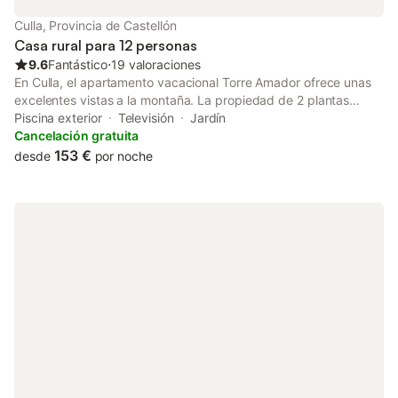
Culla, Provincia de Castellón
Casa rural para 12 personas
9.6
Fantástico
⋅
19 valoraciones
En Culla, el apartamento vacacional Torre Amador ofrece unas
excelentes vistas a la montaña. La propiedad de 2 plantas
consta de una sala de estar, una cocina bien equipada, 6
Piscina exterior
Televisión
Jardín
dormitorios y 3 baños, por lo que puede alojar a 12 personas.
Cancelación gratuita
Los servicios adicionales incluyen televisión y lavadora. Esta
153 €
desde
por noche
propiedad ofrece un espacio exterior privado con piscina,
jardín, terraza descubierta, terraza cubierta y barbacoa. Hay
aparcamiento gratuito en la calle. Se permite un máximo de 2
mascotas. No se permite fumar ni celebrar eventos. Este
inmueble no dispone de aire acondicionado y Wi-Fi.