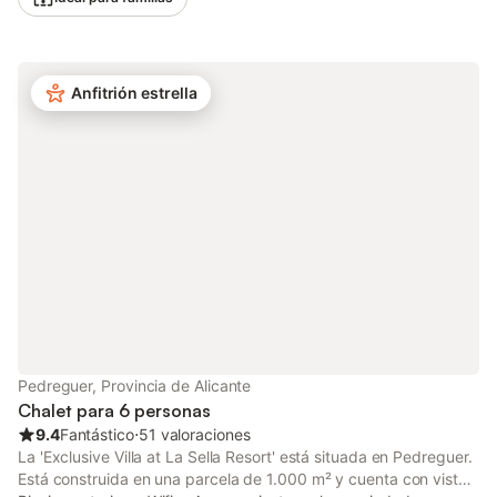
villa cuenta con piscina exterior privada, jardín, terraza
descubierta, 3 terrazas cubiertas, balcón, barbacoa y ducha
exterior. La propiedad está ubicada en cerca de la playa. Hay 4
plazas de aparcamiento disponibles en la propiedad y hay
Anfitrión estrella
aparcamiento gratuito disponible en la calle. Se permite una
mascota. No se permite fumar ni celebrar eventos. Este
inmueble no dispone de aire acondicionado.
Pedreguer, Provincia de Alicante
Chalet para 6 personas
9.4
Fantástico
⋅
51 valoraciones
La 'Exclusive Villa at La Sella Resort' está situada en Pedreguer.
Está construida en una parcela de 1.000 m² y cuenta con vistas