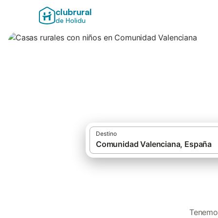
clubrural
de Holidu
Casas rurales co
Destino
Tenemos