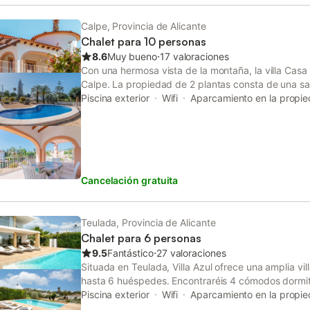
Calpe, Provincia de Alicante
Chalet para 10 personas
8.6
Muy bueno
⋅
17 valoraciones
Con una hermosa vista de la montaña, la villa Cas
Calpe. La propiedad de 2 plantas consta de una sal
dormitorios y 4 baños, por lo que puede alojar a 10
Piscina exterior
Wifi
Aparcamiento en la propi
adicionales incluyen Wi-Fi, 2 estufas de pellets (una
ventilador y lavadora. También hay disponibles 2 cu
cuenta con piscina exterior privada, jardín, terraza
cubiertas, balcón, barbacoa y ducha exterior. La 
cerca de la playa. Hay 4 plazas de aparcamiento d
Cancelación gratuita
hay aparcamiento gratuito disponible en la calle. 
permite fumar ni celebrar eventos. Este inmueble n
acondicionado.
Teulada, Provincia de Alicante
Chalet para 6 personas
9.5
Fantástico
⋅
27 valoraciones
Situada en Teulada, Villa Azul ofrece una amplia vi
hasta 6 huéspedes. Encontraréis 4 cómodos dormito
vuestro grupo. La villa cuenta con cocina privada 
Piscina exterior
Wifi
Aparcamiento en la propi
acondicionado, Wi-Fi apto para videollamadas, TV