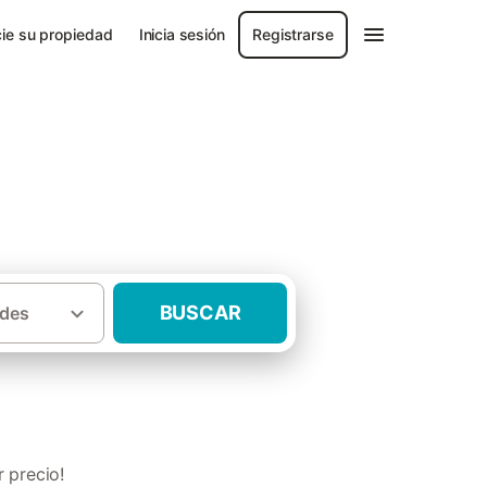
ie su propiedad
Inicia sesión
Registrarse
ana
BUSCAR
des
rurales con niños Comunidad Valenciana
 precio!