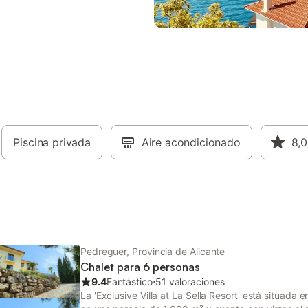
tes y zonas de ocio, con fácil
entretenimiento. Comodidad dura
playas y atracciones turísticas.
la estancia Cocina totalmente eq
ahora y disfruta de unas
WiFi gratuito, aire acondicionado
s inolvidables!
dormitorios y todo lo necesario p
estancia práctica y confortable. 
espacio para compartir sin agobi
para familias o grupos que busc
tranquilidad, amplitud y privacid
entorno relajado. Normas de la c
vivienda se encuentra en una zo
Piscina privada
Aire acondicionado
residencial, por lo que no se per
8,0
fiestas ni eventos. Se ruega respe
descanso de los vecinos.
Pedreguer, Provincia de Alicante
Chalet para 6 personas
9.4
Fantástico
⋅
51 valoraciones
La 'Exclusive Villa at La Sella Resort' está situada