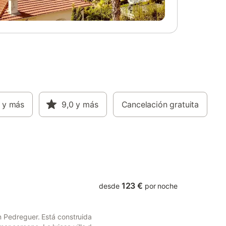
nte toda
instalaciones para practicar kitesurf,
uipada,
playas y rutas de senderismo. Además, el
 en
centro de la ciudad de Denia y su puerto
ara una
están a poca distancia en coche. Hay
Un
aparcamiento gratuito disponible en la
os Ideal
calle. Las familias con niños son
an
bienvenidas. No se admiten animales de
ad en un
compañía. El Wi-Fi es apto para hacer
asa La
videollamadas. Hay cámaras de seguridad
na
24/7 y/o dispositivos de grabación de
miten
y más
audio dentro de la casa de vacaciones y
9,0
y más
Cancelación gratuita
tar el
en el patio trasero. Las fiestas y los
eventos no están permitidos. Por favor,
evite el ruido innecesario después de las
11 de la noche. Se puede reservar un
servicio de compras, un servicio de
transporte desde/ha
123 €
desde
por noche
 en Pedreguer. Está construida