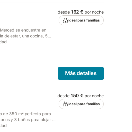
162 €
desde
por noche
Ideal para familias
a Merced se encuentra en
a de estar, una cocina, 5
 personas. Los servicios
edad
 por planta), televisión,
nas y 2 tronas. Esta villa
 descubierta, 3 terrazas
propiedad está ubicada en
isponibles en la propiedad y
Más detalles
Se permite una mascota. No se
o dispone de aire
150 €
desde
por noche
Ideal para familias
lla de 350 m² perfecta para
rios y 3 baños para alojar a
totalmente equipada, aire
edad
 con vídeo bajo demanda y