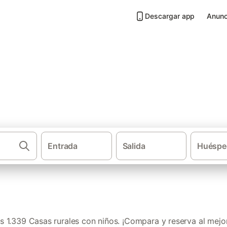
Descargar app
Anunc
n niños en Comunidad Valenci
Entrada
Salida
Huéspe
·
Casas rurales
Casas 
 1.339 Casas rurales con niños. ¡Compara y reserva al mejor